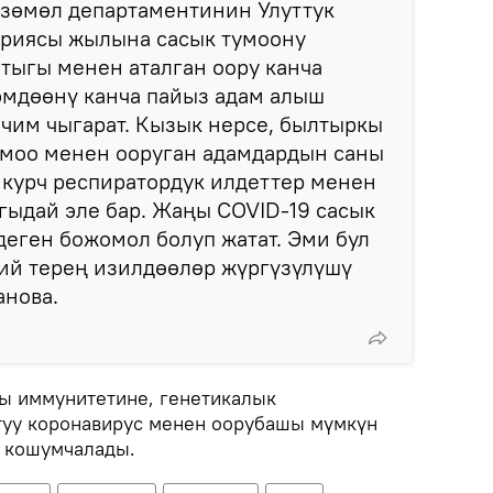
зөмөл департаментинин Улуттук
ориясы жылына сасык тумоону
тыгы менен аталган оору канча
эмдөөнү канча пайыз адам алыш
ечим чыгарат. Кызык нерсе, былтыркы
умоо менен ооруган адамдардын саны
 курч респиратордук илдеттер менен
гыдай эле бар. Жаңы COVID-19 сасык
деген божомол болуп жатат. Эми бул
мий терең изилдөөлөр жүргүзүлүшү
анова.
ы иммунитетине, генетикалык
туу коронавирус менен оорубашы мүмкүн
н кошумчалады.