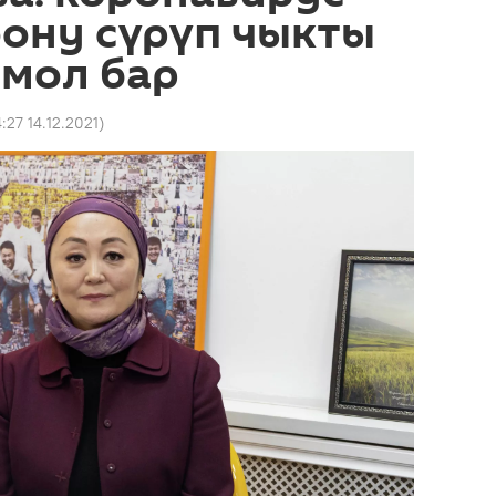
ону сүрүп чыкты
омол бар
4:27 14.12.2021
)