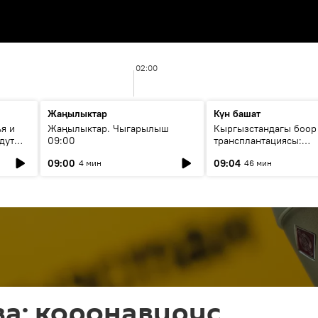
02:00
Жаңылыктар
Күн башат
я и
Жаңылыктар. Чыгарылыш
Кыргызстандагы боор
дут
09:00
трансплантациясы:
жетишкендиктер жана
09:00
09:04
4 мин
46 мин
келечеги
а: коронавирус