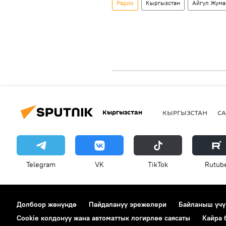
Радио
Кыргызстан
Айгүл Жума
Кыргызстан
КЫРГЫЗСТАН
СА
Telegram
VK
ТikТоk
Rutub
Долбоор жөнүндө
Пайдалануу эрежелери
Байланыш үчү
Cookie колдонуу жана автоматтык логирлөө саясаты
Кайра