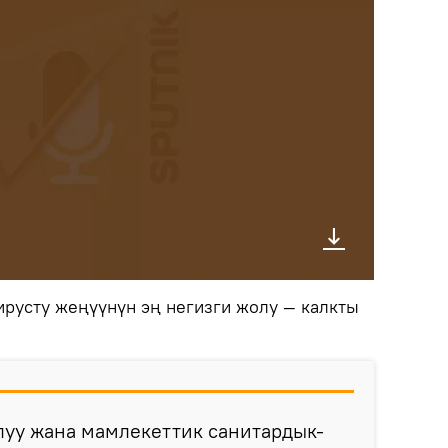
русту жеңүүнүн эң негизги жолу — калкты
луу жана мамлекеттик санитардык-