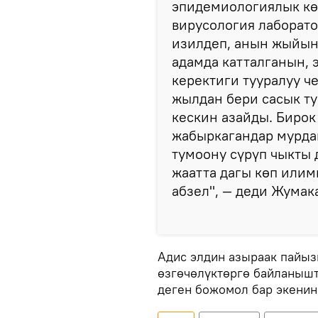
эпидемиологиялык кө
вирусология лаборат
изилдеп, анын жыйын
адамда катталганын, 
керектиги тууралуу ч
жылдан бери сасык т
кескин азайды. Бирок
жабыркагандар мурда
тумоону сүрүп чыкты 
жаатта дагы көп или
абзел", — деди Жумак
Адис элдин азыраак пайыз
өзгөчөлүктөргө байланыш
деген божомол бар экени