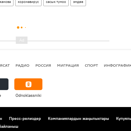
канова
коронавирус
сасык тумоо
эмдөө
ЯСАТ
РАДИО
РОССИЯ
МИГРАЦИЯ
СПОРТ
ИНФОГРАФИ
e
Odnoklassniki
н
Пресс-релиздер
Компаниялардын жаңылыктары
Купуял
 байланыш