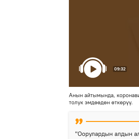
09:32
Анын айтымында, коронави
толук эмдөөдөн өткөрүү.
"Оорулардын алдын а