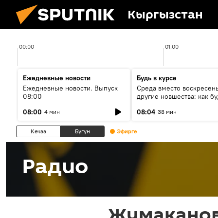
Кыргызстан
00:00
01:00
Ежедневные новости
Будь в курсе
Ежедневные новости. Выпуск
Среда вместо воскресень
08:00
другие новшества: как бу
проходить выборы в КР?
08:00
08:04
4 мин
38 мин
Кечээ
Бүгүн
Эфирге
Радио
Жумаканов