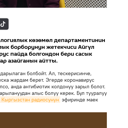
логиялык көзөмөл департаментинин
лык борборунун жетекчиси Айгүл
ус пайда болгондон бери сасык
ар азайганын айтты.
дарылаган болбойт. Ал, тескерисинче,
уска жардам берет. Эгерде коронавирус
лсо, анда антибиотик колдонуу зарыл болот.
арылануудан алыс болуу керек. Бул тууралуу
k Кыргызстан радиосунун
эфиринде маек