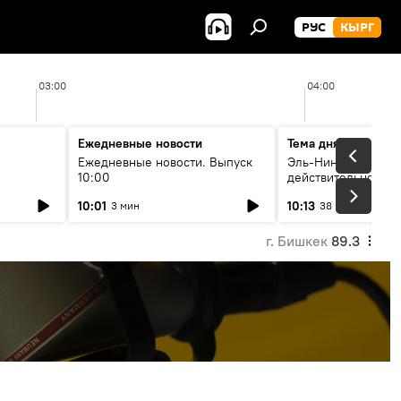
РУС
КЫРГ
03:00
04:00
Ежедневные новости
Тема дня
Ежедневные новости. Выпуск
Эль-Ниньо, жара и 
10:00
действительно вли
 өнүгүү
погоду в Кыргызст
10:01
10:13
3 мин
38 мин
г. Бишкек
89.3