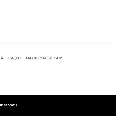
КА
ВИДЕО
МААЛЫМАТ БОРБОР
ык саясаты