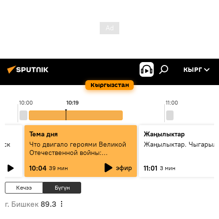
КЫРГ
Кыргызстан
10:00
10:19
11:00
Тема дня
Жаңылыктар
уск
Что двигало героями Великой
Жаңылыктар. Чыгарылы
Отечественной войны:
вспоминая Чолпонбая
эфир
10:04
11:01
39 мин
3 мин
Тулебердиева
Кечээ
Бүгүн
г. Бишкек
89.3