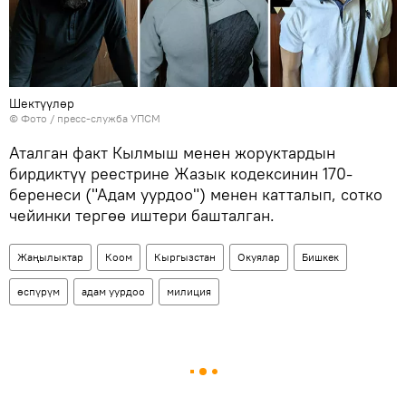
Шектүүлөр
© Фото / пресс-служба УПСМ
Аталган факт Кылмыш менен жоруктардын
бирдиктүү реестрине Жазык кодексинин 170-
беренеси ("Адам уурдоо") менен катталып, сотко
чейинки тергөө иштери башталган.
Жаңылыктар
Коом
Кыргызстан
Окуялар
Бишкек
өспүрүм
адам уурдоо
милиция