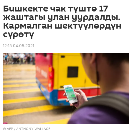
Бишкекте чак түштө 17
жаштагы улан уурдалды.
Кармалган шектүүлөрдүн
сүрөтү
12:15 04.05.2021
©
AFP
/ ANTHONY WALLACE