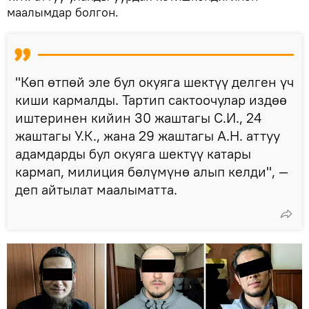
маалымдар болгон.
"Көп өтпөй эле бул окуяга шектүү делген үч
киши кармалды. Тартип сактоочулар издөө
иштеринен кийин 30 жаштагы С.И., 24
жаштагы У.К., жана 29 жаштагы А.Н. аттуу
адамдарды бул окуяга шектүү катары
кармап, милиция бөлүмүнө алып келди", —
деп айтылат маалыматта.