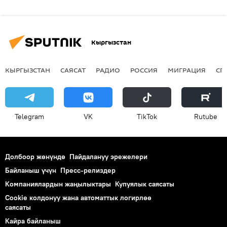
Кыргызстан
КЫРГЫЗСТАН
САЯСАТ
РАДИО
РОССИЯ
МИГРАЦИЯ
СП
Telegram
VK
ТikТоk
Rutube
Долбоор жөнүндө
Пайдалануу эрежелери
Байланыш үчүн
Пресс-релиздер
Компаниялардын жаңылыктары
Купуялык саясаты
Cookie колдонуу жана автоматтык логирлөө
саясаты
Кайра байланыш