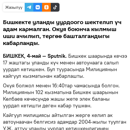
Жазылуу
Бишкекте уланды уурдоого шектелип үч
адам кармалган. Окуя боюнча кылмыш
иши ачылып, тергөө башталгандыгы
кабарланды.
БИШКЕК, 4-май — Sputnik.
Бишкек шаарында кечээ
17 жаштагы уланды күч менен автоунаага салып
уурдап кетишкен. Бул туурасында Милициянын
кайгуул кызматынан кабарлашты.
Окуя болжол менен 16:40тар чамасында болгон.
Милициянын 102 кызматына Бишкек шаарынын
Көлбаев көчөсүндө жашы жете элек баланы
уурдап кетишти деген кабар түшкөн.
Кайгуул милициясы айтылган жерге келип ак
автоунаачан белгисиз адамдар 2004-жылы туулган
У.Ж. аттуу уланды уурдап кетишкендигинен