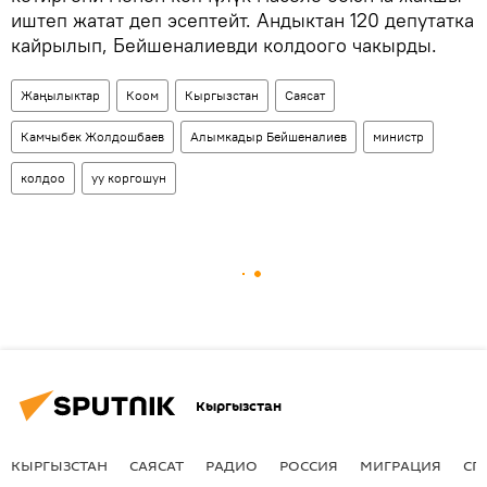
иштеп жатат деп эсептейт. Андыктан 120 депутатка
кайрылып, Бейшеналиевди колдоого чакырды.
Жаңылыктар
Коом
Кыргызстан
Саясат
Камчыбек Жолдошбаев
Алымкадыр Бейшеналиев
министр
колдоо
уу коргошун
Кыргызстан
КЫРГЫЗСТАН
САЯСАТ
РАДИО
РОССИЯ
МИГРАЦИЯ
СП