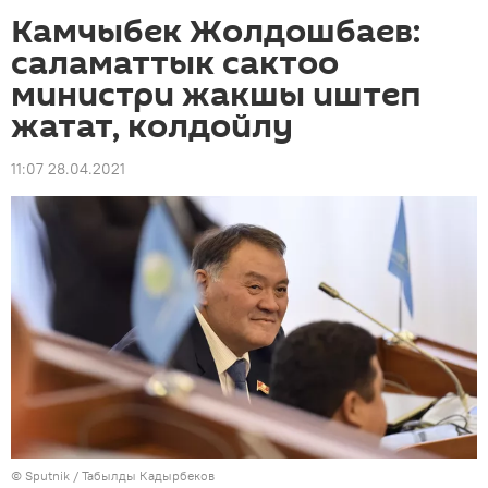
Камчыбек Жолдошбаев:
саламаттык сактоо
министри жакшы иштеп
жатат, колдойлу
11:07 28.04.2021
©
Sputnik / Табылды Кадырбеков