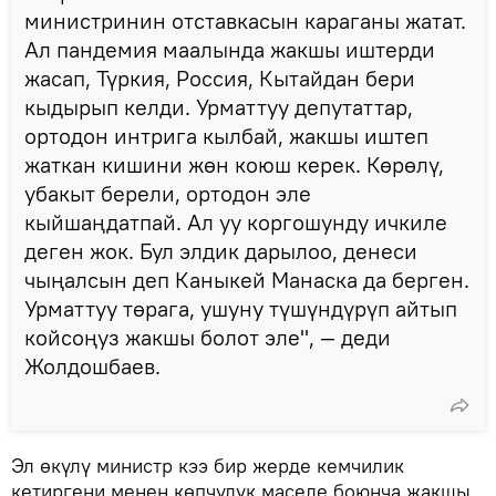
министринин отставкасын караганы жатат.
Ал пандемия маалында жакшы иштерди
жасап, Түркия, Россия, Кытайдан бери
кыдырып келди. Урматтуу депутаттар,
ортодон интрига кылбай, жакшы иштеп
жаткан кишини жөн коюш керек. Көрөлү,
убакыт берели, ортодон эле
кыйшаңдатпай. Ал уу коргошунду ичкиле
деген жок. Бул элдик дарылоо, денеси
чыңалсын деп Каныкей Манаска да берген.
Урматтуу төрага, ушуну түшүндүрүп айтып
койсоңуз жакшы болот эле", — деди
Жолдошбаев.
Эл өкүлү министр кээ бир жерде кемчилик
кетиргени менен көпчүлүк маселе боюнча жакшы