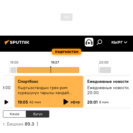
КЫРГ
Кыргызстан
19:00
19:27
20:00
Спортбокс
Ежедневные новости
19:00
Кыргызстандын грек-рим
Ежедневные новости. 
күрөшүнүн тарыхы кандай
20:00
башталган?
эфир
19:05
20:01
42 мин
8 мин
Кечээ
Бүгүн
г. Бишкек
89.3