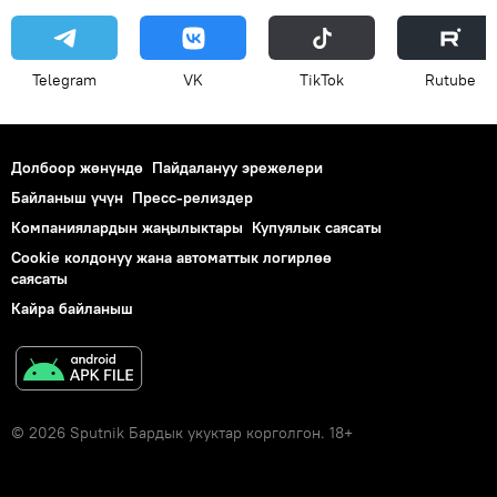
Telegram
VK
ТikТоk
Rutube
Долбоор жөнүндө
Пайдалануу эрежелери
Байланыш үчүн
Пресс-релиздер
Компаниялардын жаңылыктары
Купуялык саясаты
Cookie колдонуу жана автоматтык логирлөө
саясаты
Кайра байланыш
© 2026 Sputnik Бардык укуктар корголгон. 18+