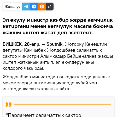
Жазылуу
Эл өкүлү министр кээ бир жерде кемчилик
кетиргени менен көпчүлүк маселе боюнча
жакшы иштеп жатат деп эсептейт.
БИШКЕК, 28-апр. — Sputnik.
Жогорку Кеңештин
депутаты Камчыбек Жолдошбаев саламаттык
сактоо министри Алымкадыр Бейшеналиев жакшы
иштеп жатканын айтып, эл өкүлдөрүн аны
колдоого чакырды.
Жолдошбаев министрдин өлкөдөгү медициналык
мекемелерди оптимизациялоодо аябай чоң
иштерди жасап жатканын айтат.
"Парламент саламаттык сактоо