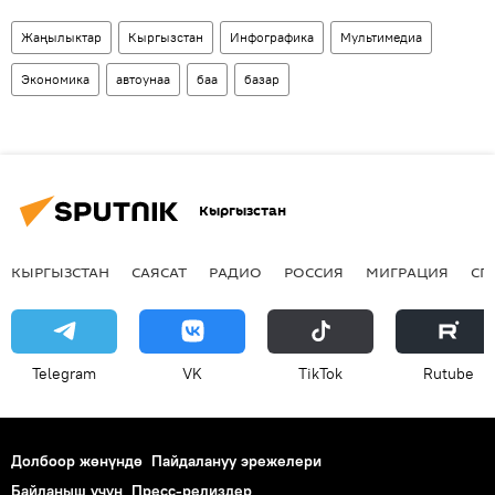
Жаңылыктар
Кыргызстан
Инфографика
Мультимедиа
Экономика
автоунаа
баа
базар
Кыргызстан
КЫРГЫЗСТАН
САЯСАТ
РАДИО
РОССИЯ
МИГРАЦИЯ
СП
Telegram
VK
ТikТоk
Rutube
Долбоор жөнүндө
Пайдалануу эрежелери
Байланыш үчүн
Пресс-релиздер