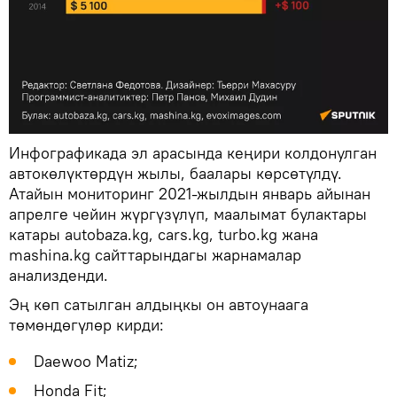
Инфографикада эл арасында кеңири колдонулган
автокөлүктөрдүн жылы, баалары көрсөтүлдү.
Атайын мониторинг 2021-жылдын январь айынан
апрелге чейин жүргүзүлүп, маалымат булактары
катары autobaza.kg, cars.kg, turbo.kg жана
mashina.kg сайттарындагы жарнамалар
анализденди.
Эң көп сатылган алдыңкы он автоунаага
төмөндөгүлөр кирди:
Daewoo Matiz;
Honda Fit;