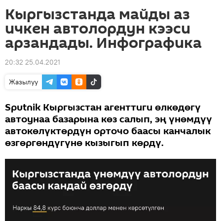
Кыргызстанда майды аз
ичкен автолордун кээси
арзандады. Инфографика
20:32 25.04.2021
Жазылуу
Sputnik Кыргызстан агенттиги өлкөдөгү
автоунаа базарына көз салып, эң үнөмдүү
автокөлүктөрдүн орточо баасы канчалык
өзгөргөндүгүнө кызыгып көрдү.