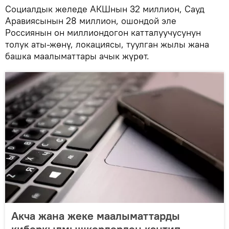
Социалдык желеде АКШнын 32 миллион, Сауд
Аравиясынын 28 миллион, ошондой эле
Россиянын он миллиондогон катталуучусунун
толук аты-жөнү, локациясы, туулган жылы жана
башка маалыматтары ачык жүрөт.
Акча жана жеке маалыматтарды