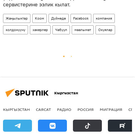
сервистерине ээлик кылат.
Жаңылыктар
Коом
Дүйнөдө
Facebook
компания
колдонуучу
хакерлер
Чабуул
маалымат
Окуялар
Кыргызстан
КЫРГЫЗСТАН
САЯСАТ
РАДИО
РОССИЯ
МИГРАЦИЯ
СП