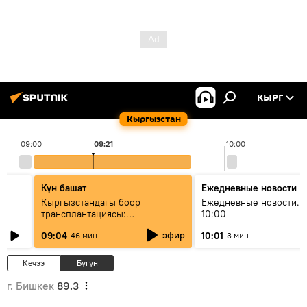
КЫРГ
Кыргызстан
09:00
09:21
10:00
Күн башат
Ежедневные новости
Кыргызстандагы боор
Ежедневные новости. 
трансплантациясы:
10:00
жетишкендиктер жана өнүгүү
эфир
09:04
10:01
46 мин
3 мин
келечеги
Кечээ
Бүгүн
г. Бишкек
89.3