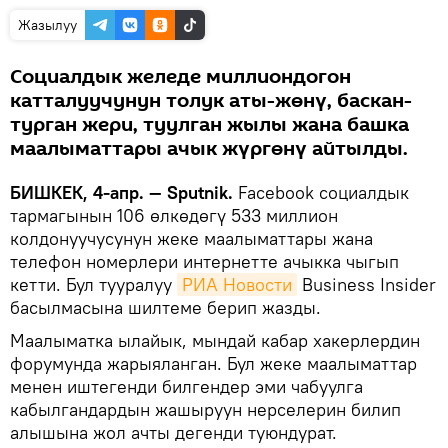
Жазылуу
Социалдык желеде миллиондогон
катталуучунун толук аты-жөнү, баскан-
турган жери, туулган жылы жана башка
маалыматтары ачык жүргөнү айтылды.
БИШКЕК, 4-апр. — Sputnik.
Facebook социалдык
тармагынын 106 өлкөдөгү 533 миллион
колдонуучусунун жеке маалыматтары жана
телефон номерлери интернетте ачыкка чыгып
кетти. Бул тууралуу
РИА Новости
Business Insider
басылмасына шилтеме берип жазды.
Маалыматка ылайык, мындай кабар хакерлердин
форумунда жарыяланган. Бул жеке маалыматтар
менен иштегенди билгендер эми чабуулга
кабылгандардын жашыруун нерселерин билип
алышына жол ачты дегенди туюндурат.