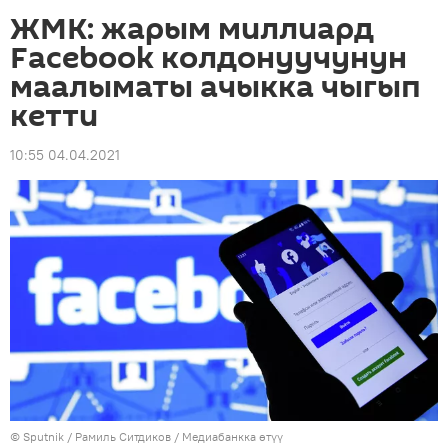
ЖМК: жарым миллиард
Facebook колдонуучунун
маалыматы ачыкка чыгып
кетти
10:55 04.04.2021
©
Sputnik
/ Рамиль Ситдиков
/
Медиабанкка өтүү