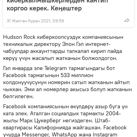
киберкылмышкерлерден кантип
коргоо керек. Кеңештер
31 Жалган Куран 2021, 09:59
Hudson Rock киберкоопсуздук компаниясынын
техникалык директору Элон Гэл интернет-
чабуулдар аккаунттарды талкалап кирип пайда
көрүү үчүн жасалып жатканын болжолдогон.
Гэл январда эле Telegram тармагындагы бот
Facebook тармагынын 533 миллион
колдонуучусунун номерин сатып жатканын айтып
чыккан. Эми ал номерлер акысыз болуп жатканын
белгилеген.
Facebook компаниясынын өкүлдөрү азыр буга үн
ката элек. Аталган социалдык тармакты 2004-
жылы Марк Цукерберг негиздеген. Штаб-
квартирасы Калифорнияда жайгашкан. Facebook
учурда Messenger, WhatsApp жана Instagram