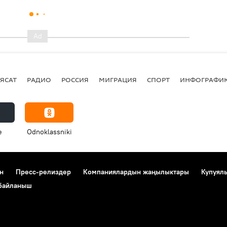
ЯСАТ
РАДИО
РОССИЯ
МИГРАЦИЯ
СПОРТ
ИНФОГРАФИ
e
Odnoklassniki
н
Пресс-релиздер
Компаниялардын жаңылыктары
Купуял
 байланыш