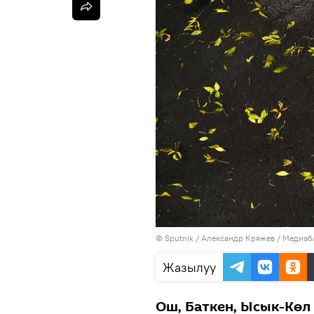
©
Sputnik
/ Александр Кряжев
/
Медиаба
Жазылуу
Ош, Баткен, Ысык-Көл