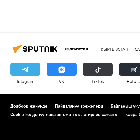
Кыргызстан
КЫРГЫЗСТАН
СА
Telegram
VK
ТikТоk
Rutub
Долбоор жөнүндө
Пайдалануу эрежелери
Байланыш үчү
Cookie колдонуу жана автоматтык логирлөө саясаты
Кайра