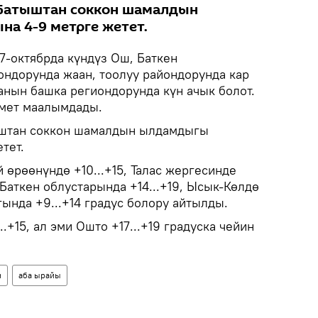
 Батыштан соккон шамалдын
а 4-9 метрге жетет.
7-октябрда күндүз Ош, Баткен
ондорунда жаан, тоолуу райондорунда кар
нын башка региондорунда күн ачык болот.
омет маалымдады.
штан соккон шамалдын ылдамдыгы
тет.
өрөөнүндө +10...+15, Талас жергесинде
Баткен облустарында +14...+19, Ысык-Көлдө
гында +9...+14 градус болору айтылды.
.+15, ал эми Ошто +17...+19 градуска чейин
н
аба ырайы