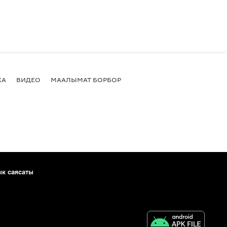
КА
ВИДЕО
МААЛЫМАТ БОРБОР
ык саясаты