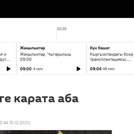
02:00
Жаңылыктар
Күн башат
я и
Жаңылыктар. Чыгарылыш
Кыргызстандагы боор
дут
09:00
трансплантациясы:
жетишкендиктер жана
09:00
09:04
4 мин
46 мин
келечеги
е карата аба
2:44 15.12.2021
)