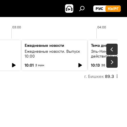
РУС
КЫРГ
03:00
04:00
Ежедневные новости
Тема дня
Ежедневные новости. Выпуск
Эль-Ниньо, жара и 
10:00
действительно вли
 өнүгүү
погоду в Кыргызст
10:01
10:13
3 мин
38 мин
г. Бишкек
89.3