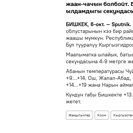
жаан-чачын болбойт.
ылдамдыгы секундасын
БИШКЕК, 6-окт. — Sputnik.
облустарынын кээ бир рай
жаашы мүмкүн. Республика
Бул тууралуу Кыргызгидр
Маалыматка ылайык, баты
секундасына 4-9 метрге же
Абанын температурасы Чүй 
+9…+14, Ош, Жалал-Абад, 
+14...+19 жана Нарын айма
Күндүн табы Бишкекте +13..
жетет.
Жаңылыктар
Коом
Кыргызста