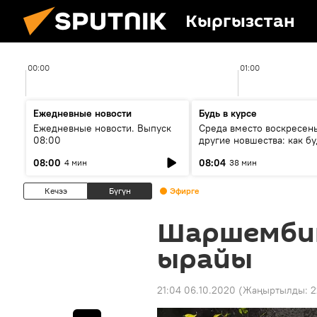
Кыргызстан
00:00
01:00
Ежедневные новости
Будь в курсе
Ежедневные новости. Выпуск
Среда вместо воскресень
08:00
другие новшества: как бу
проходить выборы в КР?
08:00
08:04
4 мин
38 мин
Кечээ
Бүгүн
Эфирге
Шаршембиг
ырайы
21:04 06.10.2020
(Жаңыртылды:
2