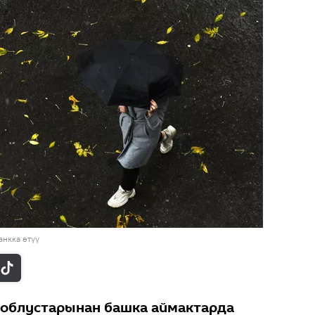
нкка өтүү
 облустарынан башка аймактарда