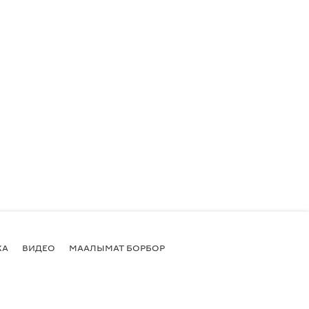
КА
ВИДЕО
МААЛЫМАТ БОРБОР