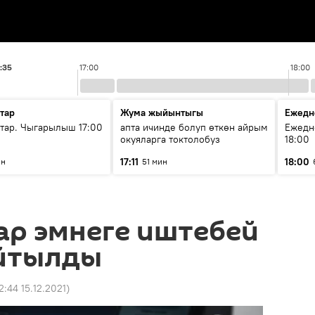
:35
17:00
18:00
тар
Жума жыйынтыгы
Ежедн
ар. Чыгарылыш 17:00
апта ичинде болуп өткөн айрым
Ежедн
окуяларга токтолобуз
18:00
17:11
18:00
ин
51 мин
ар эмнеге иштебей
йтылды
2:44 15.12.2021
)