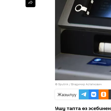
©
Sputnik
/ Владимир Астапкович
Жазылуу
Ушу тапта өз эсебинен