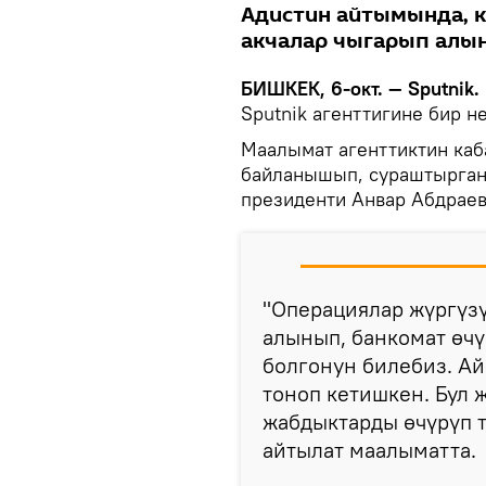
Адистин айтымында, к
акчалар чыгарып алы
БИШКЕК, 6-окт. — Sputnik.
Sputnik агенттигине бир н
Маалымат агенттиктин каб
байланышып, сураштырган.
президенти Анвар Абдраев
"Операциялар жүргүзү
алынып, банкомат өч
болгонун билебиз. А
тоноп кетишкен. Бул
жабдыктарды өчүрүп т
айтылат маалыматта.