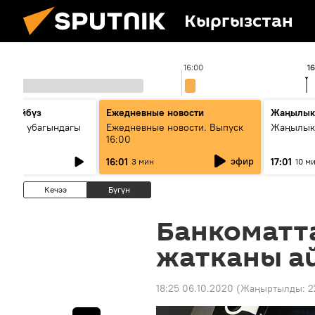
Кыргызстан
16:00
16
сүйлөйбүз
Ежедневные новости
Жаңылык
 — өз убагындагы
Ежедневные новости. Выпуск
Жаңылыкт
16:00
рологиялык кызмат
эфир
16:01
17:01
3 мин
10 м
ндөтүлүүдө
Кечээ
Бүгүн
Банкоматт
жатканы а
18:25 06.10.2020
(Жаңыртылды:
2