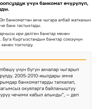
оопсуздук үчүн банкомат өчүрүлүп,
нды.
Эл банкоматтан акча чыгара албай жатканын
ече банк тастыктады.
арчысы ири делген банктар менен
 Буга Кыргызстандын банктар союзунун
 кенен токтолду.
лбөшү үчүн бүгүн акчалар чыгарып
үрүлдү. 2005-2010-жылдары эмне
йрымдар банкоматтарды талкалап,
 жагымсыз окуяларга байланыштуу
уруу чечими кабыл алынды", — деп