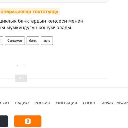
операциялар токтотулду
циялык банктардын кеңсеси менен
шы мүмкүндүгүн кошумчалады.
н
банкомат
банк
акча
ЯСАТ
РАДИО
РОССИЯ
МИГРАЦИЯ
СПОРТ
ИНФОГРАФИ