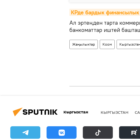
КРде бардык финансылык 
Ал эртеңден тарта коммер
банкоматтар иштей башта
Жаңылыктар
Коом
Кыргызста
Кыргызстан
КЫРГЫЗСТАН
СА