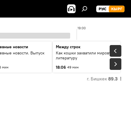
РУС
КЫРГ
19:00
евные новости
Между строк
евные новости. Выпуск
Как кошки захватили мировую
литературу
18:06
6 мин
49 мин
г. Бишкек
89.3