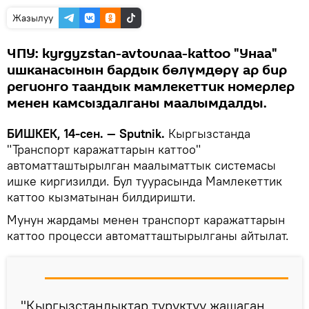
Жазылуу
ЧПУ: kyrgyzstan-avtounaa-kattoo "Унаа"
ишканасынын бардык бөлүмдөрү ар бир
регионго таандык мамлекеттик номерлер
менен камсыздалганы маалымдалды.
БИШКЕК, 14-сен. — Sputnik.
Кыргызстанда
"Транспорт каражаттарын каттоо"
автоматташтырылган маалыматтык системасы
ишке киргизилди. Бул туурасында Мамлекеттик
каттоо кызматынан билдиришти.
Мунун жардамы менен транспорт каражаттарын
каттоо процесси автоматташтырылганы айтылат.
"Кыргызстандыктар туруктуу жашаган