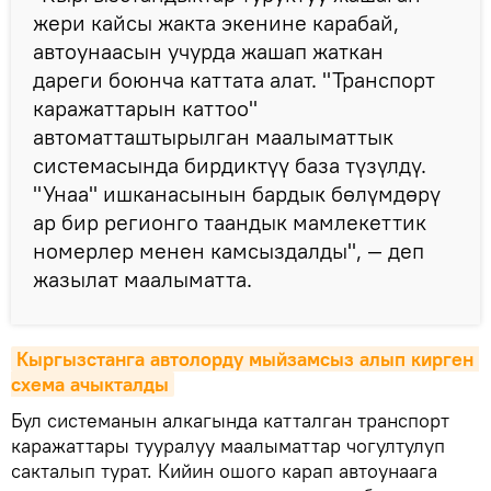
жери кайсы жакта экенине карабай,
автоунаасын учурда жашап жаткан
дареги боюнча каттата алат. "Транспорт
каражаттарын каттоо"
автоматташтырылган маалыматтык
системасында бирдиктүү база түзүлдү.
"Унаа" ишканасынын бардык бөлүмдөрү
ар бир регионго таандык мамлекеттик
номерлер менен камсыздалды", — деп
жазылат маалыматта.
Кыргызстанга автолорду мыйзамсыз алып кирген 
схема ачыкталды
Бул системанын алкагында катталган транспорт
каражаттары тууралуу маалыматтар чогултулуп
сакталып турат. Кийин ошого карап автоунаага