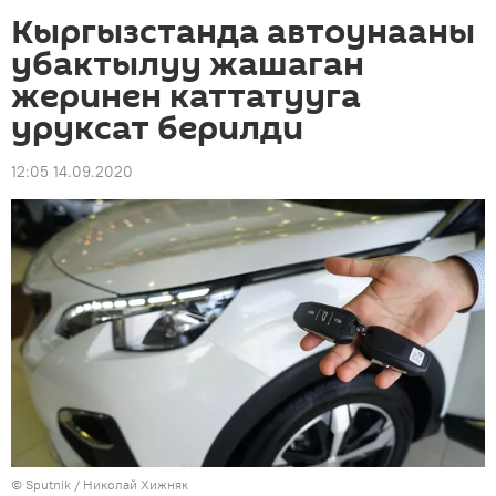
Кыргызстанда автоунааны
убактылуу жашаган
жеринен каттатууга
уруксат берилди
12:05 14.09.2020
©
Sputnik
/ Николай Хижняк