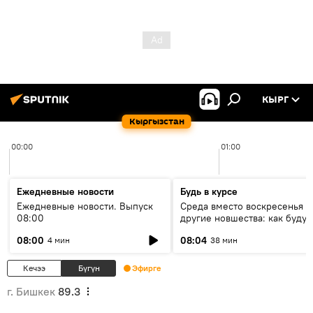
КЫРГ
Кыргызстан
00:00
01:00
Ежедневные новости
Будь в курсе
Ежедневные новости. Выпуск
Среда вместо воскресенья и
08:00
другие новшества: как будут
проходить выборы в КР?
08:00
08:04
4 мин
38 мин
Кечээ
Бүгүн
Эфирге
г. Бишкек
89.3