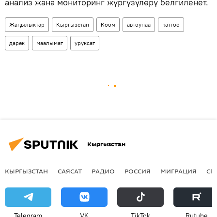
анализ жана мониторинг жүргүзүлөрү белгиленет.
Жаңылыктар
Кыргызстан
Коом
автоунаа
каттоо
дарек
маалымат
уруксат
Кыргызстан
КЫРГЫЗСТАН
САЯСАТ
РАДИО
РОССИЯ
МИГРАЦИЯ
СП
Telegram
VK
ТikТоk
Rutube