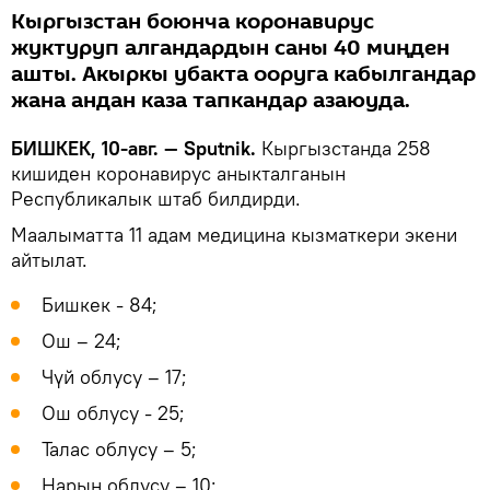
Кыргызстан боюнча коронавирус
жуктуруп алгандардын саны 40 миңден
ашты. Акыркы убакта ооруга кабылгандар
жана андан каза тапкандар азаюуда.
БИШКЕК, 10-авг. — Sputnik.
Кыргызстанда 258
кишиден коронавирус аныкталганын
Республикалык штаб билдирди.
Маалыматта 11 адам медицина кызматкери экени
айтылат.
Бишкек - 84;
Ош – 24;
Чүй облусу – 17;
Ош облусу - 25;
Талас облусу – 5;
Нарын облусу – 10;