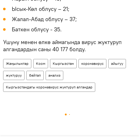
Ысык-Көл облусу – 21;
Жалал-Абад облусу – 37;
Баткен облусу - 35.
Ушуну менен өлкө аймагында вирус жуктуруп
алгандардын саны 40 177 болду.
Жаңылыктар
Коом
Кыргызстан
коронавирус
айыгуу
жуктуруу
бейтап
анализ
Кыргызстандагы коронавирус жуктуруп алгандар