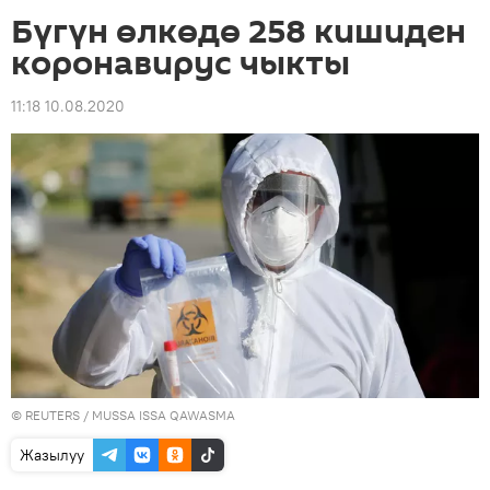
Бүгүн өлкөдө 258 кишиден
коронавирус чыкты
11:18 10.08.2020
©
REUTERS
/ MUSSA ISSA QAWASMA
Жазылуу