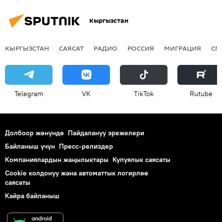
Кыргызстан
КЫРГЫЗСТАН
САЯСАТ
РАДИО
РОССИЯ
МИГРАЦИЯ
СП
Telegram
VK
ТikТоk
Rutube
Долбоор жөнүндө
Пайдалануу эрежелери
Байланыш үчүн
Пресс-релиздер
Компаниялардын жаңылыктары
Купуялык саясаты
Cookie колдонуу жана автоматтык логирлөө
саясаты
Кайра байланыш