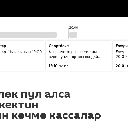
20:00
тар
Спортбокс
Ежедн
ар. Чыгарылыш 19:00
Кыргызстандын грек-рим
Ежедн
күрөшүнүн тарыхы кандай
20:00
башталган?
19:10
20:01
н
42 мин
лөк пул алса
кектин
н көчмө кассалар