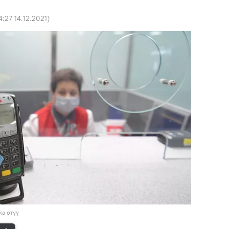
4:27 14.12.2021
)
а өтүү