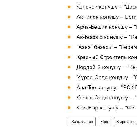
Келечек конушу – "Дос
Ак-Тилек конушу – Dem
Арча-Бешик конушу – "
Ак-Босого конушу – "К
"Азиз" базары – "Керем
Красный Строитель кон
Дордой-2 конушу – "Кы
Мурас-Ордо конушу– "
Ала-Тоо конушу– "РСК 
Калыс-Ордо конушу – "
Көк-Жар конушу – "Фи
Жаңылыктар
Коом
Кыргызста