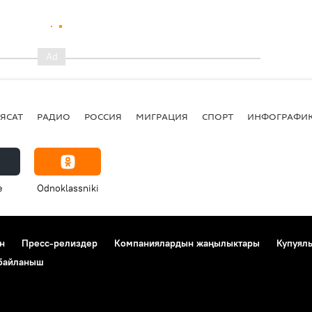
ЯСАТ
РАДИО
РОССИЯ
МИГРАЦИЯ
СПОРТ
ИНФОГРАФИ
e
Odnoklassniki
н
Пресс-релиздер
Компаниялардын жаңылыктары
Купуял
 байланыш