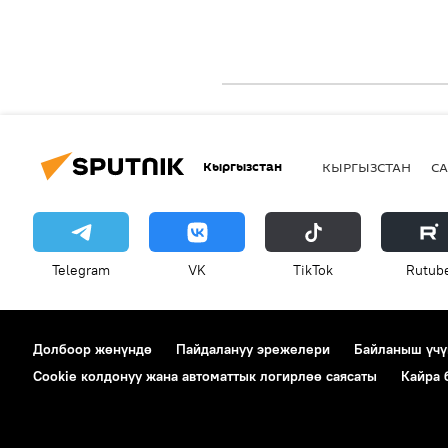
Кыргызстан
КЫРГЫЗСТАН
СА
Telegram
VK
ТikТоk
Rutub
Долбоор жөнүндө
Пайдалануу эрежелери
Байланыш үчү
Cookie колдонуу жана автоматтык логирлөө саясаты
Кайра