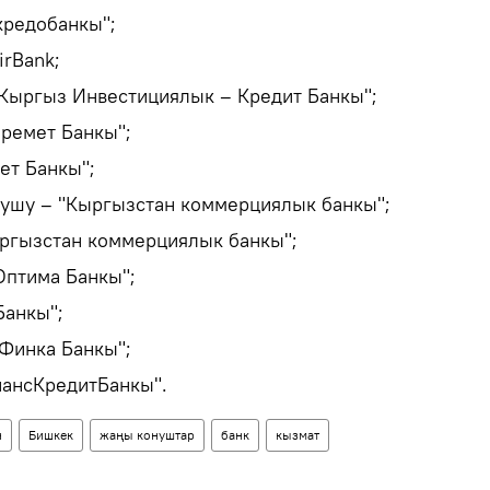
кредобанкы";
irBank;
Кыргыз Инвестициялык – Кредит Банкы";
еремет Банкы";
ет Банкы";
ушу – "Кыргызстан коммерциялык банкы";
ргызстан коммерциялык банкы";
Оптима Банкы";
Банкы";
Финка Банкы";
нансКредитБанкы".
н
Бишкек
жаңы конуштар
банк
кызмат