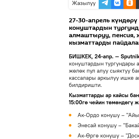
Жазылуу
27-30-апрель күндөрү 
конуштардын тургунда
алмаштыруу, пенсия, 
кызматтарды пайдалан
БИШКЕК, 24-апр. — Sputnik
конуштардын тургундары ак
жөлөк пул алуу сыяктуу б
кассалары аркылуу ишке а
билдиришти.
Кызматтарды ар кайсы бан
15:00гө чейин төмөндөгү 
Ак-Ордо конушу – "Айы
Энесай конушу – "Бака
Ак-Өргө конушу – "Дос