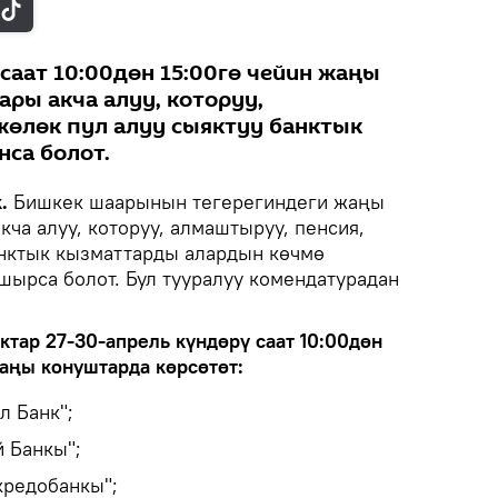
саат 10:00дөн 15:00гө чейин жаңы
ры акча алуу, которуу,
жөлөк пул алуу сыяктуу банктык
са болот.
.
Бишкек шаарынын тегерегиндеги жаңы
ча алуу, которуу, алмаштыруу, пенсия,
анктык кызматтарды алардын көчмө
шырса болот. Бул тууралуу комендатурадан
ктар 27-30-апрель күндөрү саат 10:00дөн
жаңы конуштарда көрсөтөт:
л Банк";
й Банкы";
кредобанкы";