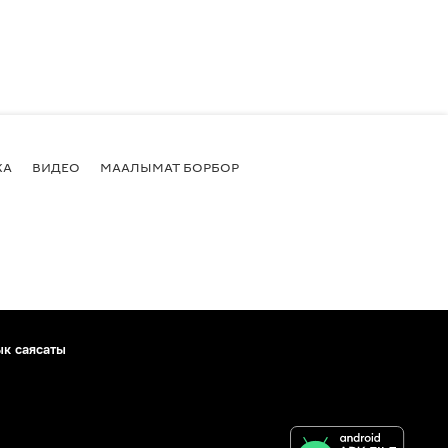
КА
ВИДЕО
МААЛЫМАТ БОРБОР
ык саясаты