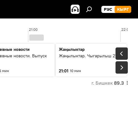
РУС
КЫРГ
21:00
22:00
евные новости
Жаңылыктар
евные новости. Выпуск
Жаңылыктар. Чыгарылыш 21:00
21:01
5 мин
10 мин
г. Бишкек
89.3