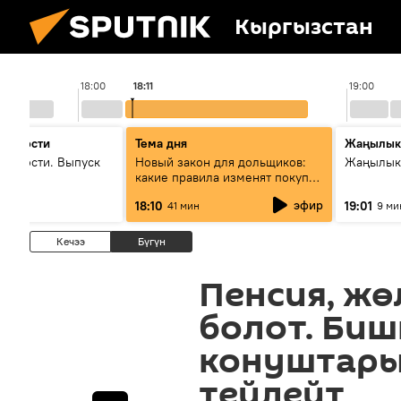
Кыргызстан
18:00
18:11
19:00
 новости
Тема дня
Жаңылык
новости. Выпуск
Новый закон для дольщиков:
Жаңылыкт
какие правила изменят покупку
квартир
эфир
18:10
19:01
41 мин
9 ми
Кечээ
Бүгүн
Пенсия, жө
болот. Биш
конуштары
тейлейт