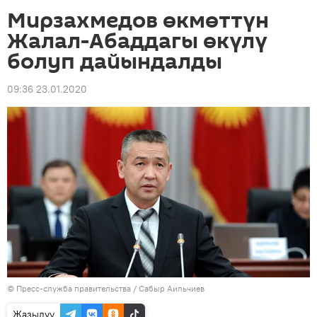
Мирзахмедов өкмөттүн
Жалал-Абаддагы өкүлү
болуп дайындалды
09:36 23.01.2020
©
Пресс-служба правительства / Сабыр Аильчиев
Жазылуу