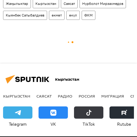
Жаңылыктар
Кыргызстан
Саясат
Нурболот Мирзахмедов
Кыянбек Сатыбалдиев
өкмөт
өкүл
ӨКМ
Кыргызстан
КЫРГЫЗСТАН
САЯСАТ
РАДИО
РОССИЯ
МИГРАЦИЯ
СП
Telegram
VK
ТikТоk
Rutube