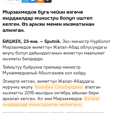
Мирзахмедов буга чейин өзгөчө
кырдаалдар министри болуп иштеп
келген. Өз арызы менен кызматынан
алынган.
БИШКЕК, 23-янв. — Sputnik.
Экс-министр Нурболот
Мирзахмедов өкмөттүн Жалал-Абад облусундагы
өкүлү болуп дайындалганын өкмөттүн маалымат
кызматы билдирди.
Тийиштүү буйрукка премьер-министр
Мухаммедкалый Абылгазиев кол койду.
Эскерте кетсек, өкмөттүн Жалал-Абаддагы
мурунку өкүлү
Кыянбек Сатыбалдиев
аталган
кызматты 2016-жылдын октябрь айынан бери
аркалап келген. Ал эми Мирзахмедов
Өзгөчө 
кырдаалдар министрлигин жетектечү.