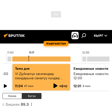
КЫРГ
Кыргызстан
11:00
11:17
12:00
Тема дня
Ежедневные новости
11:00
VI Дүйнөлүк көчмөндөр
Ежедневные новости. 
оюндарына саналуу күндөр
12:00
калды: даярдык иштери кайсы
эфир
11:04
12:01
47 мин
3 мин
этапка жетти?
Кечээ
Бүгүн
г. Бишкек
89.3