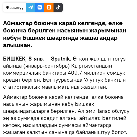
Жазылуу
Аймактар боюнча карай келгенде, өлкө
боюнча берилген насыянын жарымынан
көбүн Бишкек шаарында жашагандар
алышкан.
БИШКЕК, 8-янв. — Sputnik.
Өткөн жылдын тогуз
айында (январь-сентябрь) Кыргызстандын
коммерциялык банктары 409,7 миллион сомдук
кредит берген. Бул туурасында Улуттук банктын
статистикалык маалыматында жазылган.
Аймактар боюнча карай келгенде, өлкө боюнча
насыянын жарымынан көбү Бишкек
шаарындагыларга берилген. Ал эми Талас облусу
эң аз суммада кредит алганы айтылат. Белгилей
кетсек, насыялардын суммасы аймактарда
жашаган калктын санына да байланыштуу болот.