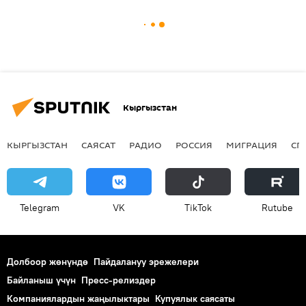
Кыргызстан
КЫРГЫЗСТАН
САЯСАТ
РАДИО
РОССИЯ
МИГРАЦИЯ
СП
Telegram
VK
ТikТоk
Rutube
Долбоор жөнүндө
Пайдалануу эрежелери
Байланыш үчүн
Пресс-релиздер
Компаниялардын жаңылыктары
Купуялык саясаты