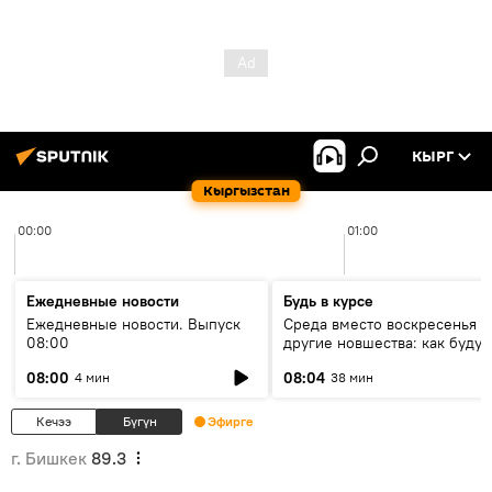
КЫРГ
Кыргызстан
00:00
01:00
Ежедневные новости
Будь в курсе
Ежедневные новости. Выпуск
Среда вместо воскресенья и
08:00
другие новшества: как будут
проходить выборы в КР?
08:00
08:04
4 мин
38 мин
Кечээ
Бүгүн
Эфирге
г. Бишкек
89.3