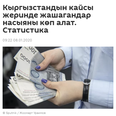
Кыргызстандын кайсы
жеринде жашагандар
насыяны көп алат.
Статистика
09:22 08.01.2020
©
Sputnik
/ Жоомарт Ураимов