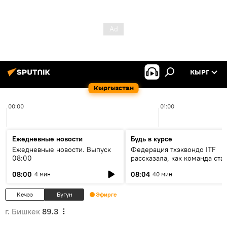
КЫРГ
Кыргызстан
00:00
01:00
Ежедневные новости
Будь в курсе
Ежедневные новости. Выпуск
Федерация тхэквондо ITF
08:00
рассказала, как команда ста
жертвой мошенников
08:00
08:04
4 мин
40 мин
Кечээ
Бүгүн
Эфирге
г. Бишкек
89.3