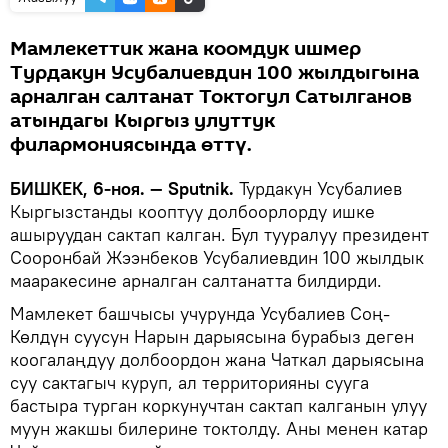
Мамлекеттик жана коомдук ишмер
Турдакун Усубалиевдин 100 жылдыгына
арналган салтанат Токтогул Сатылганов
атындагы Кыргыз улуттук
филармониясында өттү.
БИШКЕК, 6-ноя. — Sputnik.
Турдакун Усубалиев
Кыргызстанды кооптуу долбоорлорду ишке
ашыруудан сактап калган. Бул тууралуу президент
Сооронбай Жээнбеков Усубалиевдин 100 жылдык
мааракесине арналган салтанатта билдирди.
Мамлекет башчысы учурунда Усубалиев Соң-
Көлдүн суусун Нарын дарыясына бурабыз деген
коогалаңдуу долбоордон жана Чаткал дарыясына
суу сактагыч куруп, ал территорияны сууга
бастыра турган коркунучтан сактап калганын улуу
муун жакшы билерине токтолду. Аны менен катар