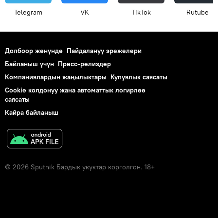
Telegram
VK
ТikТоk
Rutube
Долбоор жөнүндө
Пайдалануу эрежелери
Байланыш үчүн
Пресс-релиздер
Компаниялардын жаңылыктары
Купуялык саясаты
Cookie колдонуу жана автоматтык логирлөө
саясаты
Кайра байланыш
© 2026 Sputnik Бардык укуктар корголгон. 18+