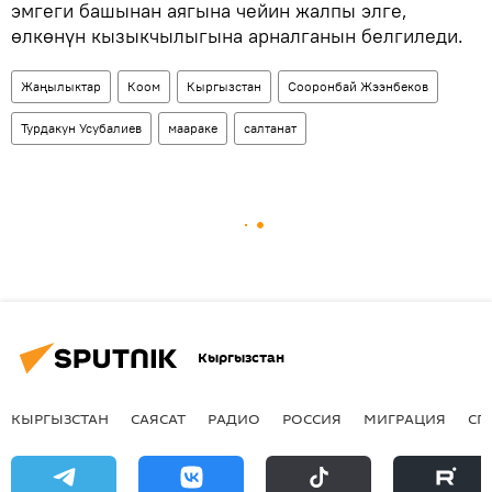
эмгеги башынан аягына чейин жалпы элге,
өлкөнүн кызыкчылыгына арналганын белгиледи.
Жаңылыктар
Коом
Кыргызстан
Сооронбай Жээнбеков
Турдакун Усубалиев
маараке
салтанат
Кыргызстан
КЫРГЫЗСТАН
САЯСАТ
РАДИО
РОССИЯ
МИГРАЦИЯ
СП