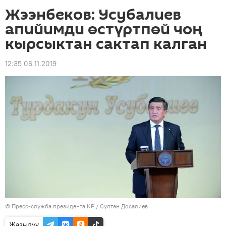
Жээнбеков: Усубалиев
апийимди өстүртпөй чоң
кырсыктан сактап калган
12:35 06.11.2019
©
Пресс-служба президента КР / Султан Досалиев
Жазылуу