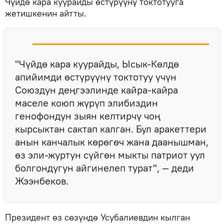
Чүйдө кара куурайды өстүрүүнү токтотууга
жетишкенин айтты.
"Чүйдө кара куурайды, Ысык-Көлдө
апийимди өстүрүүнү токтотуу үчүн
Союздун деңгээлинде кайра-кайра
маселе коюп жүрүп элибиздин
генофондун зыян келтирчү чоң
кырсыктан сактап калган. Бул аракеттери
анын канчалык көрөгөч жана даанышман,
өз эли-журтун сүйгөн мыкты патриот уул
болгондугун айгинелеп турат", — деди
Жээнбеков.
Президент өз сөзүндө Усубалиевдин кылган