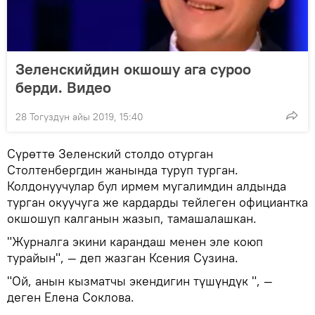
Зеленскийдин окшошу ага суроо
берди. Видео
28 Тогуздун айы 2019, 15:40
Сүрөттө Зеленский столдо отурган
Столтенбергдин жанында туруп турган.
Колдонуучулар бул ирмем мугалимдин алдында
турган окуучуга же кардарды тейлеген официантка
окшошуп калганын жазып, тамашалашкан.
"Журналга экини карандаш менен эле коюп
турайын", — деп жазган Ксения Сузина.
"Ой, анын кызматчы экендигин түшүндүк ", —
деген Елена Соклова.