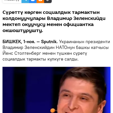
Сүрөттү көргөн социалдык тармактын
колдонуучулары Владимир Зеленскийди
мектеп окуучусу менен официантка
окшоштурушту.
БИШКЕК, 1-ноя. — Sputnik.
Украинанын президенти
Владимир Зеленскийдин НАТОнун башкы катчысы
Йенс Столтенберг менен түшкөн сүрөтү
социалдык тармакты күлкүгө салды.