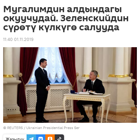
Мугалимдин алдындагы
окуучудай. Зеленскийдин
сүрөтү күлкүгө салууда
11:40 01.11.2019
©
REUTERS
/ Ukrainian Presidential Press Ser
Жазылуу