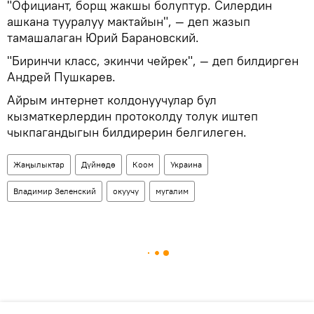
"Официант, борщ жакшы болуптур. Силердин
ашкана тууралуу мактайын", — деп жазып
тамашалаган Юрий Барановский.
"Биринчи класс, экинчи чейрек", — деп билдирген
Андрей Пушкарев.
Айрым интернет колдонуучулар бул
кызматкерлердин протоколду толук иштеп
чыкпагандыгын билдирерин белгилеген.
Жаңылыктар
Дүйнөдө
Коом
Украина
Владимир Зеленский
окуучу
мугалим