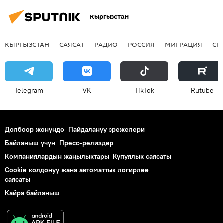
Кыргызстан
КЫРГЫЗСТАН
САЯСАТ
РАДИО
РОССИЯ
МИГРАЦИЯ
СП
Telegram
VK
ТikТоk
Rutube
Долбоор жөнүндө
Пайдалануу эрежелери
Байланыш үчүн
Пресс-релиздер
Компаниялардын жаңылыктары
Купуялык саясаты
Cookie колдонуу жана автоматтык логирлөө
саясаты
Кайра байланыш