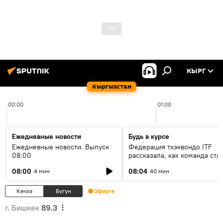
КЫРГ
Кыргызстан
00:00
01:00
Ежедневные новости
Будь в курсе
Ежедневные новости. Выпуск
Федерация тхэквондо ITF
08:00
рассказала, как команда ста
жертвой мошенников
08:00
08:04
4 мин
40 мин
Кечээ
Бүгүн
Эфирге
г. Бишкек
89.3