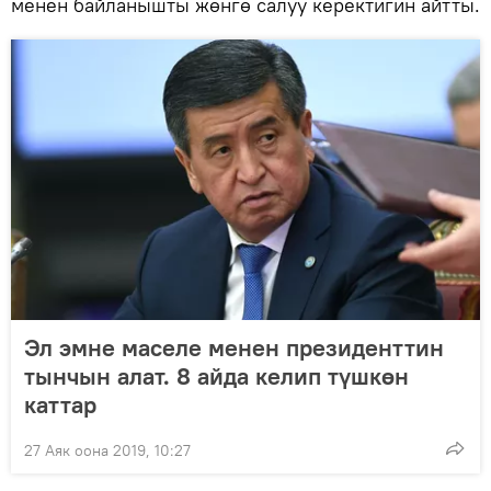
менен байланышты жөнгө салуу керектигин айтты.
Эл эмне маселе менен президенттин
тынчын алат. 8 айда келип түшкөн
каттар
27 Аяк оона 2019, 10:27