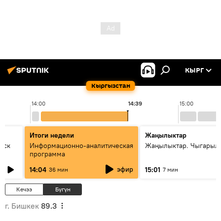
КЫРГ
Кыргызстан
14:00
14:39
15:00
Итоги недели
Жаңылыктар
уск
Информационно-аналитическая
Жаңылыктар. Чыгарыл
программа
эфир
14:04
15:01
36 мин
7 мин
Кечээ
Бүгүн
г. Бишкек
89.3