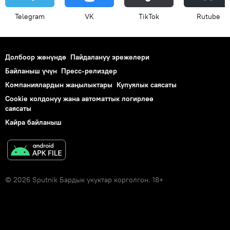
Telegram
VK
ТikТоk
Rutube
Долбоор жөнүндө
Пайдалануу эрежелери
Байланыш үчүн
Пресс-релиздер
Компаниялардын жаңылыктары
Купуялык саясаты
Cookie колдонуу жана автоматтык логирлөө
саясаты
Кайра байланыш
© 2026 Sputnik Бардык укуктар корголгон. 18+