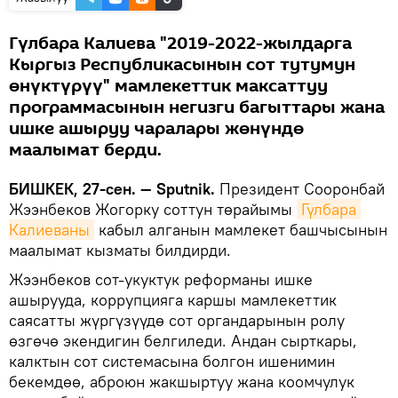
Гүлбара Калиева "2019-2022-жылдарга
Кыргыз Республикасынын сот тутумун
өнүктүрүү" мамлекеттик максаттуу
программасынын негизги багыттары жана
ишке ашыруу чаралары жөнүндө
маалымат берди.
БИШКЕК, 27-сен. — Sputnik.
Президент Сооронбай
Жээнбеков Жогорку соттун төрайымы
Гүлбара 
Калиеваны
кабыл алганын мамлекет башчысынын
маалымат кызматы билдирди.
Жээнбеков сот-укуктук реформаны ишке
ашырууда, коррупцияга каршы мамлекеттик
саясатты жүргүзүүдө сот органдарынын ролу
өзгөчө экендигин белгиледи. Андан сырткары,
калктын сот системасына болгон ишенимин
бекемдөө, аброюн жакшыртуу жана коомчулук