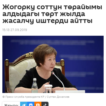
Жогорку соттун төрайымы
алдыдагы төрт жылда
жасалчу иштерди айтты
15:13 27.09.2019
©
Пресс-служба президента КР / Султан Досалиев
Жазылуу