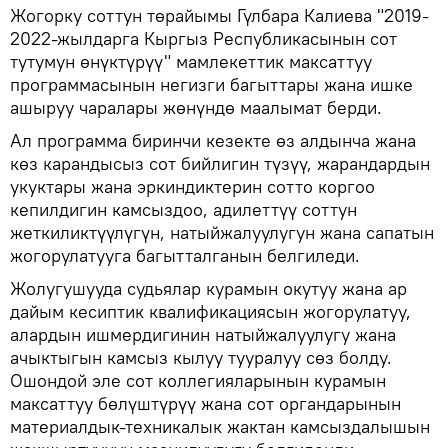
Жогорку соттун төрайымы Гүлбара Калиева "2019-
2022-жылдарга Кыргыз Республикасынын сот
тутумун өнүктүрүү" мамлекеттик максаттуу
программасынын негизги багыттары жана ишке
ашыруу чаралары жөнүндө маалымат берди.
Ал программа биринчи кезекте өз алдынча жана
көз карандысыз сот бийлигин түзүү, жарандардын
укуктары жана эркиндиктерин сотто коргоо
кепилдигин камсыздоо, адилеттүү соттун
жеткиликтүүлүгүн, натыйжалуулугун жана сапатын
жогорулатууга багытталганын белгиледи.
Жолугушууда судьялар курамын окутуу жана ар
дайым кесиптик квалификациясын жогорулатуу,
алардын ишмердигинин натыйжалуулугу жана
ачыктыгын камсыз кылуу тууралуу сөз болду.
Ошондой эле сот коллегияларынын курамын
максаттуу бөлүштүрүү жана сот органдарынын
материалдык-техникалык жактан камсыздалышын