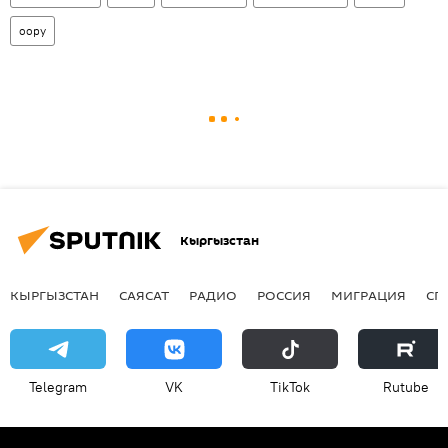
оору
Кыргызстан
КЫРГЫЗСТАН
САЯСАТ
РАДИО
РОССИЯ
МИГРАЦИЯ
СП
Telegram
VK
ТikТоk
Rutube