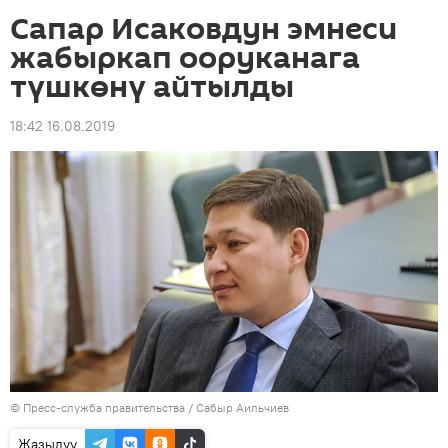
Сапар Исаковдун эмнеси
жабыркап ооруканага
түшкөнү айтылды
18:42 16.08.2019
©
Пресс-служба правительства / Сабыр Аильчиев
Жазылуу