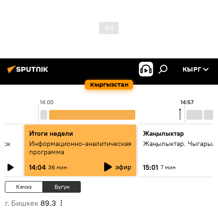
КЫРГ
Кыргызстан
14:00
14:57
Итоги недели
Жаңылыктар
уск
Информационно-аналитическая
Жаңылыктар. Чыгарыл
программа
эфир
14:04
15:01
36 мин
7 мин
Кечээ
Бүгүн
г. Бишкек
89.3