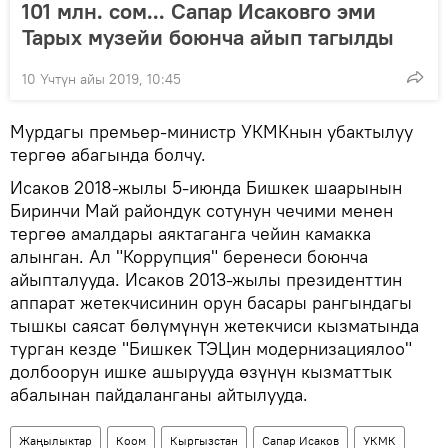
101 млн. сом... Сапар Исаковго эми
Тарых музейи боюнча айып тагылды
10 Үчтүн айы 2019, 10:45
Мурдагы премьер-министр УКМКнын убактылуу
тергөө абагында болчу.
Исаков 2018-жылы 5-июнда Бишкек шаарынын
Биринчи Май райондук сотунун чечими менен
тергөө амалдары аяктаганга чейин камакка
алынган. Ал "Коррупция" беренеси боюнча
айыпталууда. Исаков 2013-жылы президенттин
аппарат жетекчисинин орун басары рангындагы
тышкы саясат бөлүмүнүн жетекчиси кызматында
турган кезде "Бишкек ТЭЦин модернизациялоо"
долбоорун ишке ашырууда өзүнүн кызматтык
абалынан пайдаланганы айтылууда.
Жаңылыктар
Коом
Кыргызстан
Сапар Исаков
УКМК