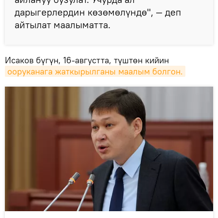
дарыгерлердин көзөмөлүндө", — деп
айтылат маалыматта.
Исаков бүгүн, 16-августта, түштөн кийин
ооруканага жаткырылганы маалым болгон.