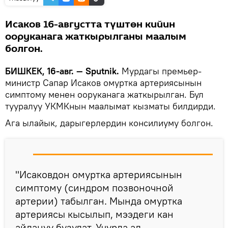
Исаков 16-августта түштөн кийин
ооруканага жаткырылганы маалым
болгон.
БИШКЕК, 16-авг. — Sputnik.
Мурдагы премьер-
министр Сапар Исаков омуртка артериясынын
симптому менен ооруканага жаткырылган. Бул
тууралуу УКМКнын маалымат кызматы билдирди.
Ага ылайык, дарыгерлердин консилиуму болгон.
"Исаковдон омуртка артериясынын
симптому (синдром позвоночной
артерии) табылган. Мында омуртка
артериясы кысылып, мээдеги кан
айлануу бузулат. Учурда ал