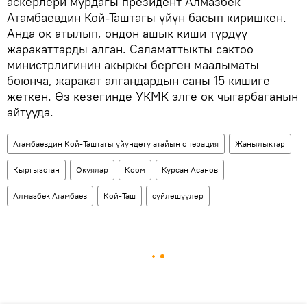
аскерлери мурдагы президент Алмазбек
Атамбаевдин Кой-Таштагы үйүн басып киришкен.
Анда ок атылып, ондон ашык киши түрдүү
жаракаттарды алган. Саламаттыкты сактоо
министрлигинин акыркы берген маалыматы
боюнча, жаракат алгандардын саны 15 кишиге
жеткен. Өз кезегинде УКМК элге ок чыгарбаганын
айтууда.
Атамбаевдин Кой-Таштагы үйүндөгү атайын операция
Жаңылыктар
Кыргызстан
Окуялар
Коом
Курсан Асанов
Алмазбек Атамбаев
Кой-Таш
сүйлөшүүлөр