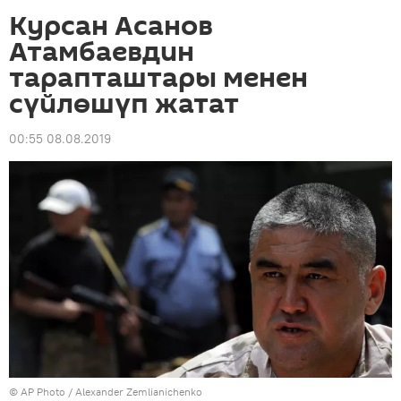
Курсан Асанов
Атамбаевдин
тарапташтары менен
сүйлөшүп жатат
00:55 08.08.2019
©
AP Photo
/ Alexander Zemlianichenko