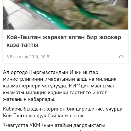
Кой-Таштан жаракат алган бир жоокер
каза тапты
8 Баш оона 2019, 00:51
Ал ортодо Кыргызстандын Ички иштер
министрлигинин имаратынын алдына милиция
кызматкерлери чогулууда. ИИМдин маалымат
кызматы милиция кадимки тартипте иштеп
жатканын кабарлады.
Кабарчыбыздын жеринен билдиришинче, учурда
Кой-Ташта уюлдук байланыш жок.
7-августта УКМКнын атайын даярдыктагы