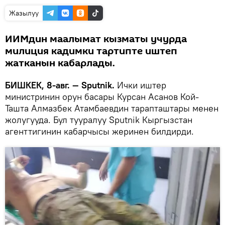
Жазылуу
ИИМдин маалымат кызматы учурда
милиция кадимки тартипте иштеп
жатканын кабарлады.
БИШКЕК, 8-авг. — Sputnik.
Ички иштер
министринин орун басары Курсан Асанов Кой-
Ташта Алмазбек Атамбаевдин тарапташтары менен
жолугууда. Бул тууралуу Sputnik Кыргызстан
агенттигинин кабарчысы жеринен билдирди.