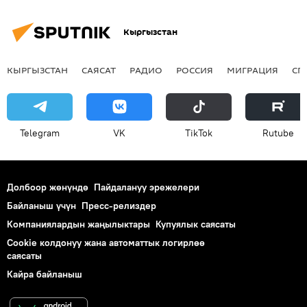
Кыргызстан
КЫРГЫЗСТАН
САЯСАТ
РАДИО
РОССИЯ
МИГРАЦИЯ
СП
Telegram
VK
ТikТоk
Rutube
Долбоор жөнүндө
Пайдалануу эрежелери
Байланыш үчүн
Пресс-релиздер
Компаниялардын жаңылыктары
Купуялык саясаты
Cookie колдонуу жана автоматтык логирлөө
саясаты
Кайра байланыш