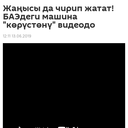
Жаңысы да чирип жатат!
БАЭдеги машина
"көрүстөнү" видеодо
12:11 13.06.2019