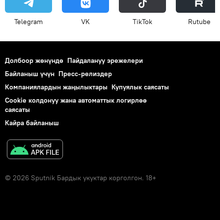
Telegram
VK
ТikТоk
Rutube
Долбоор жөнүндө
Пайдалануу эрежелери
Байланыш үчүн
Пресс-релиздер
Компаниялардын жаңылыктары
Купуялык саясаты
Cookie колдонуу жана автоматтык логирлөө
саясаты
Кайра байланыш
© 2026 Sputnik Бардык укуктар корголгон. 18+