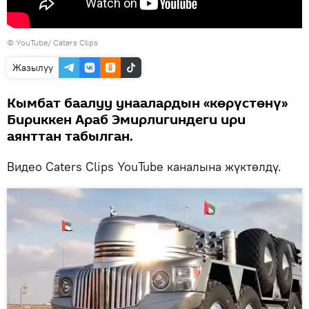
©
YouTube/ Caters Clips
Жазылуу
Кымбат баалуу унаалардын «көрүстөнү»
Бириккен Араб Эмирлигиндеги ири
аянттан табылган.
Видео Caters Clips YouTube каналына жүктөлдү.