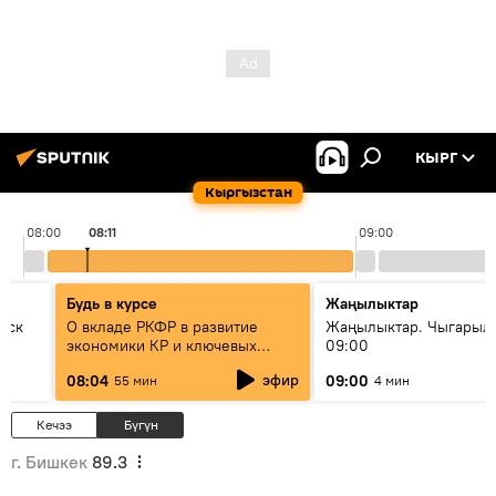
КЫРГ
Кыргызстан
08:00
08:11
09:00
Будь в курсе
Жаңылыктар
уск
О вкладе РКФР в развитие
Жаңылыктар. Чыгары
экономики КР и ключевых
09:00
секторах до 2030 года
эфир
08:04
09:00
55 мин
4 мин
Кечээ
Бүгүн
г. Бишкек
89.3