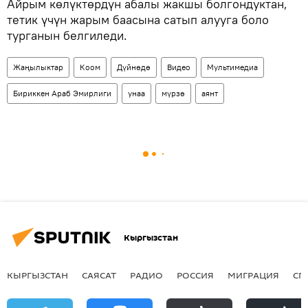
Айрым көлүктөрдүн абалы жакшы болгондуктан,
тетик үчүн жарым баасына сатып алууга боло
турганын белгиледи.
Жаңылыктар
Коом
Дүйнөдө
Видео
Мультимедиа
Бириккен Араб Эмирлиги
унаа
мүрзө
аянт
Кыргызстан
КЫРГЫЗСТАН
САЯСАТ
РАДИО
РОССИЯ
МИГРАЦИЯ
СП