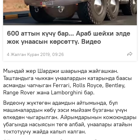
600 аттын күчү бар... Араб шейхи элде
жок унаасын көрсөттү. Видео
4 Жалган Куран 2019, 09:26
Мындай жер Шарджи шаарында жайгашкан.
Таштандыга чыккан унаалардын катарында баасы
асманды чапчыган Ferrаri, Rоlls Rоyсе, Веntlеy,
Rаngе Rоver жана Lаmbоrghini бар.
Видеону жүктөгөн адамдын айтымында, бул
машиналардын көбү ээси мыйзам бузганы үчүн
өлкөдөн чыгарылган. Айрымдарынын кожоюндары
убагында насыясын төгө албай, унаалары атайын
токтотуучу жайда калып калган.