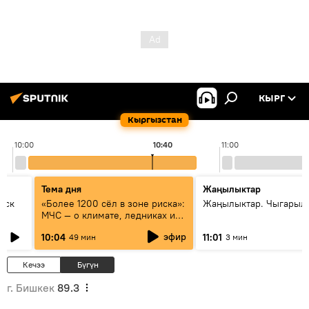
КЫРГ
Кыргызстан
10:00
10:40
11:00
Тема дня
Жаңылыктар
уск
«Более 1200 сёл в зоне риска»:
Жаңылыктар. Чыгарылы
МЧС — о климате, ледниках и
системе оповещения
эфир
10:04
11:01
49 мин
3 мин
населения
Кечээ
Бүгүн
г. Бишкек
89.3