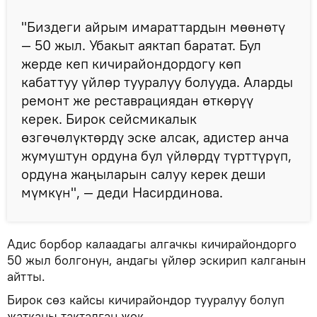
"Биздеги айрым имараттардын мөөнөтү
— 50 жыл. Убакыт аяктап баратат. Бул
жерде кеп кичирайондордогу көп
кабаттуу үйлөр тууралуу болууда. Аларды
ремонт же реставрациядан өткөрүү
керек. Бирок сейсмикалык
өзгөчөлүктөрдү эске алсак, адистер анча
жумуштун ордуна бул үйлөрдү түрттүрүп,
ордуна жаңыларын салуу керек деши
мүмкүн", — деди Насирдинова.
Адис борбор калаадагы алгачкы кичирайондорго
50 жыл болгонун, андагы үйлөр эскирип калганын
айтты.
Бирок сөз кайсы кичирайондор тууралуу болуп
жатканы такталган жок.