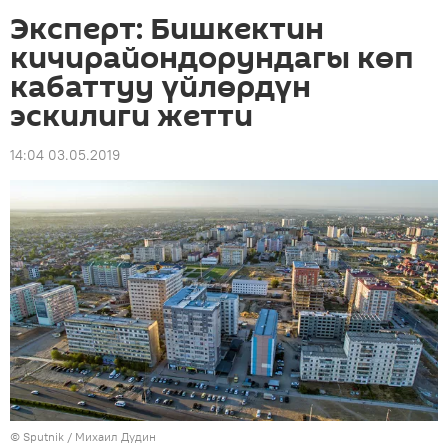
Эксперт: Бишкектин
кичирайондорундагы көп
кабаттуу үйлөрдүн
эскилиги жетти
14:04 03.05.2019
©
Sputnik
/ Михаил Дудин