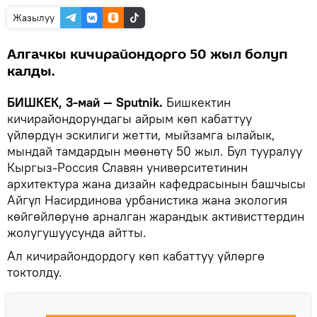
Жазылуу
Алгачкы кичирайондорго 50 жыл болуп
калды.
БИШКЕК, 3-май — Sputnik.
Бишкектин
кичирайондорундагы айрым көп кабаттуу
үйлөрдүн эскилиги жетти, мыйзамга ылайык,
мындай тамдардын мөөнөтү 50 жыл. Бул тууралуу
Кыргыз-Россия Славян университетинин
архитектура жана дизайн кафедрасынын башчысы
Айгүл Насирдинова урбанистика жана экология
көйгөйлөрүнө арналган жарандык активисттердин
жолугушуусунда айтты.
Ал кичирайондордогу көп кабаттуу үйлөргө
токтолду.