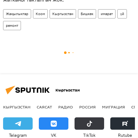
Жаңылыктар
Коом
Кыргызстан
Бишкек
имарат
үй
ремонт
Кыргызстан
КЫРГЫЗСТАН
САЯСАТ
РАДИО
РОССИЯ
МИГРАЦИЯ
СП
Telegram
VK
ТikТоk
Rutube