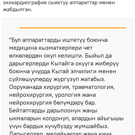
эхокардиография сыяктуу аппараттар менен
жабдылган.
"Бул аппараттарды иштетүү боюнча
медицина кызматкерлери чет
өлкөлөрдөн окуп келишти. Быйыл да
дарыгерлерди Кытайга окууга жиберүү
боюнча учурда Кытай элчилиги менен
сүйлөшүүлөрдү жүргүзүп жатабыз.
Ооруканада хирургия, травматология,
нейрохирургия, урология жана
нейрохирургия бөлүмдөрү бар.
Бейтаптарды дарылоонун жаңы
ыкмаларын колдонуп, алардын айыгышы
үчүн бардык күчүбүздү жумшайбыз.
Дарыгерлер, медайымдар жана кичи