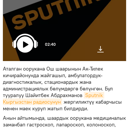
02:40
Аталган оорукана Ош шаарынын Ак-Тилек
кичирайонунда жайгашып, амбулатордук-
диагностикалык, стационардык жана
администрациялык бөлүмдөргө бөлүнгөн. Бул
тууралуу Шайитбек Абдрахманов
Sputnik 
Кыргызстан радиосунун
жергиликтүү кабарчысы
менен маек куруп жатып билдирди.
Анын айтымында, шаардык оорукана медициналык
заманбап гастроскоп, лапароскоп, колоноскоп,