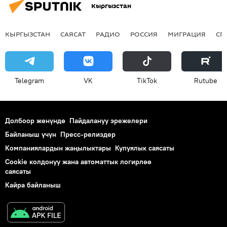
Кыргызстан
КЫРГЫЗСТАН
САЯСАТ
РАДИО
РОССИЯ
МИГРАЦИЯ
СП
Telegram
VK
ТikТоk
Rutube
Долбоор жөнүндө
Пайдалануу эрежелери
Байланыш үчүн
Пресс-релиздер
Компаниялардын жаңылыктары
Купуялык саясаты
Cookie колдонуу жана автоматтык логирлөө
саясаты
Кайра байланыш