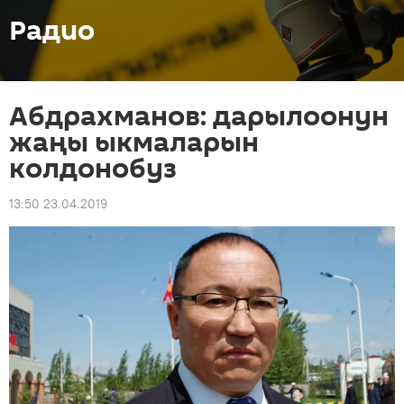
Радио
Абдрахманов: дарылоонун
жаңы ыкмаларын
колдонобуз
13:50 23.04.2019