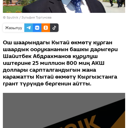
©
Sputnik
/ Зульфия Тургунова
Жазылуу
Ош шаарындагы Кытай өкмөтү курган
шаардык оорукананын башкы дарыгери
Шайитбек Абдрахманов курулуш
иштерине 25 миллион 800 миң АКШ
доллары сарпталгандыгын жана
каражатты Кытай өкмөтү Кыргызстанга
грант түрүндө бергенин айтты.