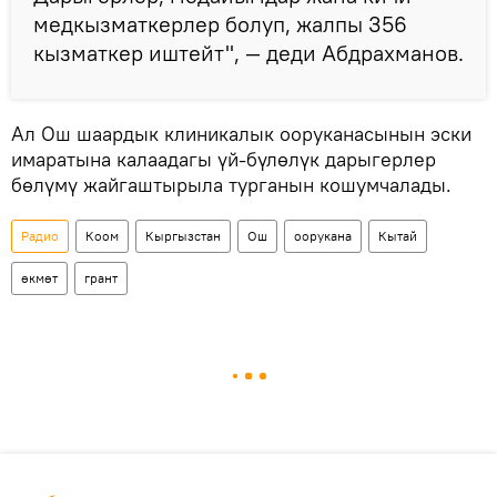
медкызматкерлер болуп, жалпы 356
кызматкер иштейт", — деди Абдрахманов.
Ал Ош шаардык клиникалык ооруканасынын эски
имаратына калаадагы үй-бүлөлүк дарыгерлер
бөлүмү жайгаштырыла турганын кошумчалады.
Радио
Коом
Кыргызстан
Ош
оорукана
Кытай
өкмөт
грант