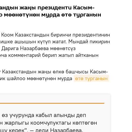
тандын жаңы президенти Касым-
о мөөнөтүнөн мурда өтө турганын
Коом Казакстандын биринчи президентинин
 ишке ашышын күтүп жатат. Мындай пикирин
 Дарига Назарбаева мөөнөтсүз
нча комментарий берип жатып айтканын
нү Казакстандын жаңы өлкө башчысы Касым-
тик шайлоо мөөнөтүнөн мурда
өтө турганын 
а өз учурунда кабыл алынды деп
н жарлыгы коомчулуктагы көптөгөн
шу керек", — деди Назарбаева.