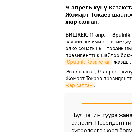
9-апрель күнү Казакс
Жомарт Токаев шайло
жар салган.
БИШКЕК, 11-апр. — Sputnik.
саясий чечими легитимдүү
өлкө сенатынын төрайымы
президенттик шайлоо бою
Sputnik Казакстан
жазды.
Эске салсак, 9-апрель кү
Жомарт Токаев президент
жар салган
.
"Бул чечим туура жан
ойлойм. Президентти
суроолорго жооп болу