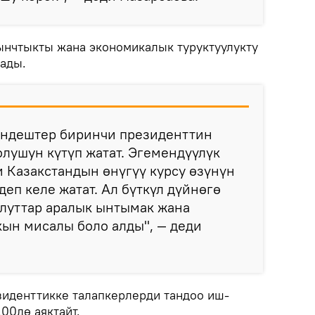
ынчтыкты жана экономикалык туруктуулукту
ады.
ендештер биринчи президенттин
лушун күтүп жатат. Эгемендүүлүк
 Казакстандын өнүгүү курсу өзүнүн
деп келе жатат. Ал бүткүл дүйнөгө
улуттар аралык ынтымак жана
ын мисалы боло алды", — деди
зиденттикке талапкерлерди тандоо иш-
.00дө аяктайт.