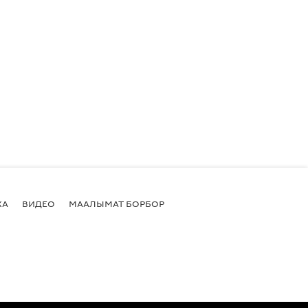
КА
ВИДЕО
МААЛЫМАТ БОРБОР