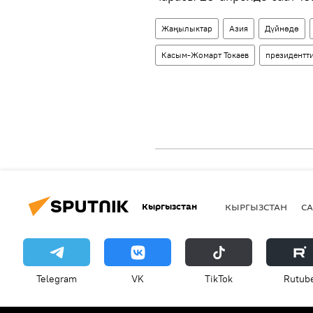
Жаңылыктар
Азия
Дүйнөдө
Касым-Жомарт Токаев
президентт
Кыргызстан
КЫРГЫЗСТАН
СА
Telegram
VK
ТikТоk
Rutub