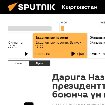
Кыргызстан
16:00
16:
Ежедневные новости
Жаңылык
н тарбияланган
Ежедневные новости. Выпуск
Жаңылыкт
й болобу?
16:00
жашоосунда
эфир
16:01
17:01
3 мин
7 ми
орду
Кечээ
Бүгүн
Дарига На
президент
боюнча үн
11:33 11.04.2019
(Жаңыртылды:
14: