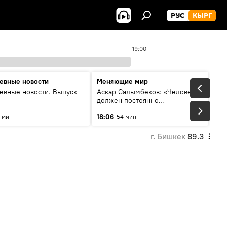
РУС
КЫРГ
19:00
евные новости
Меняющие мир
евные новости. Выпуск
Аскар Салымбеков: «Человек
должен постоянно
совершенствоваться»
18:06
 мин
54 мин
г. Бишкек
89.3