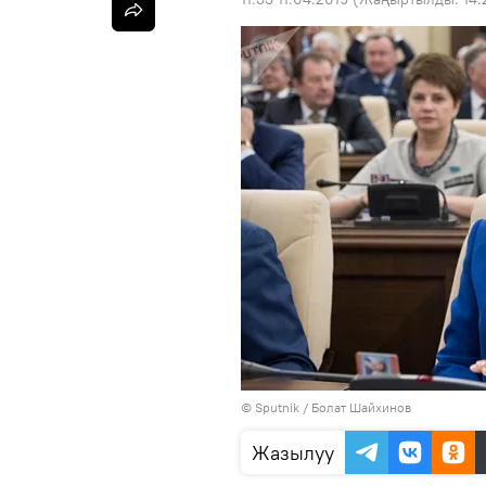
©
Sputnik
/ Болат Шайхинов
Жазылуу