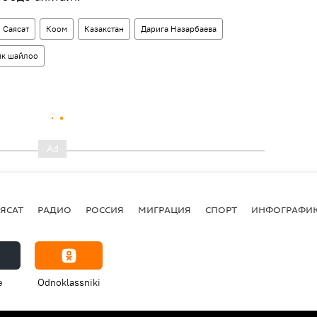
Саясат
Коом
Казакстан
Дарига Назарбаева
ик шайлоо
ЯСАТ
РАДИО
РОССИЯ
МИГРАЦИЯ
СПОРТ
ИНФОГРАФИ
e
Odnoklassniki