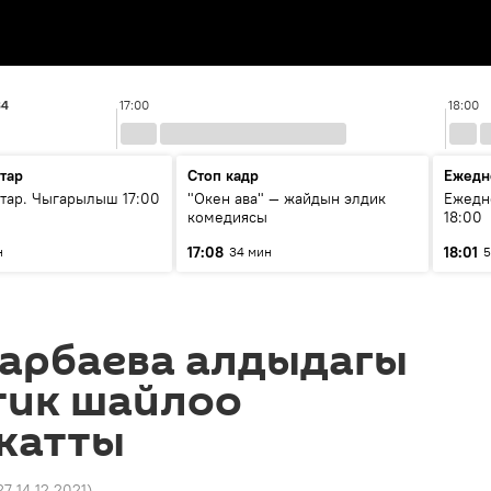
34
17:00
18:00
тар
Стоп кадр
Ежедн
ар. Чыгарылыш 17:00
"Окен ава" — жайдын элдик
Ежедн
комедиясы
18:00
17:08
18:01
н
34 мин
5
зарбаева алдыдагы
тик шайлоо
 катты
27 14.12.2021
)