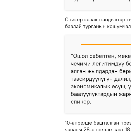
Спикер казакстандыктар т
баалай турганын кошумчал
"Ошол себептен, мек
чечими легитимдүү бо
алган жылдардан бери
таасирдүүлүгүн далил
экономикалык өсүш, 
баалуулуктардын жарк
спикер.
10-апрелде башталган пре
чарасы 28-апрелде саат 18