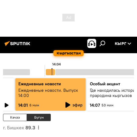
КЫРГ
Кыргызстан
14:04
Ежедневные новости
Особый акцент
Ежедневные новости. Выпуск
Где находилась истори
14:00
прародина кыргызов
гүү
эфир
14:01
14:07
6 мин
53 мин
Кечээ
Бүгүн
г. Бишкек
89.3