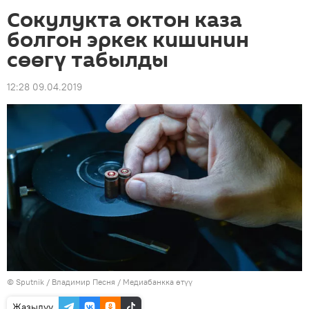
Сокулукта октон каза
болгон эркек кишинин
сөөгү табылды
12:28 09.04.2019
©
Sputnik
/ Владимир Песня
/
Медиабанкка өтүү
Жазылуу