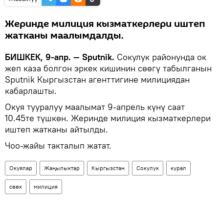
Жеринде милиция кызматкерлери иштеп
жатканы маалымдалды.
БИШКЕК, 9-апр. — Sputnik.
Сокулук районунда ок
жеп каза болгон эркек кишинин сөөгү табылганын
Sputnik Кыргызстан агенттигине милициядан
кабарлашты.
Окуя тууралуу маалымат 9-апрель күнү саат
10.45те түшкөн. Жеринде милиция кызматкерлери
иштеп жатканы айтылды.
Чоо-жайы такталып жатат.
Окуялар
Жаңылыктар
Кыргызстан
Сокулук
курал
сөөк
милиция