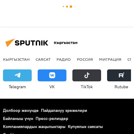
Кыргызстан
КЫРГЫЗСТАН
САЯСАТ
РАДИО
РОССИЯ
МИГРАЦИЯ
СП
Telegram
VK
ТikТоk
Rutube
Долбоор жөнүндө
Пайдалануу эрежелери
Байланыш үчүн
Пресс-релиздер
Компаниялардын жаңылыктары
Купуялык саясаты