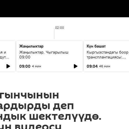
02:00
Жаңылыктар
Күн башат
я и
Жаңылыктар. Чыгарылыш
Кыргызстандагы боор
дут
09:00
трансплантациясы:
жетишкендиктер жана
09:00
09:04
4 мин
46 мин
келечеги
лгынчынын
ардырды деп
ндык шектелүүдө.
н видеосу