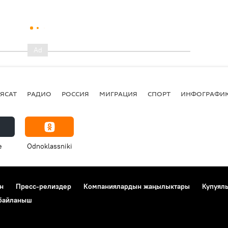
ЯСАТ
РАДИО
РОССИЯ
МИГРАЦИЯ
СПОРТ
ИНФОГРАФИ
e
Odnoklassniki
н
Пресс-релиздер
Компаниялардын жаңылыктары
Купуял
 байланыш