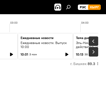
РУС
КЫРГ
03:00
04:00
Ежедневные новости
Тема дня
Ежедневные новости. Выпуск
Эль-Ниньо, жара и 
10:00
действительно вли
 өнүгүү
погоду в Кыргызст
10:01
10:13
3 мин
38 мин
г. Бишкек
89.3