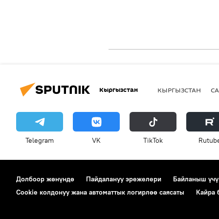
Кыргызстан
КЫРГЫЗСТАН
СА
Telegram
VK
ТikТоk
Rutub
Долбоор жөнүндө
Пайдалануу эрежелери
Байланыш үчү
Cookie колдонуу жана автоматтык логирлөө саясаты
Кайра