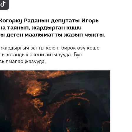
огорку Раданын депутаты Игорь
на таянып, жардырган киши
ы деген маалыматты жазып чыкты.
 жардыргыч затты коюп, бирок өзү кошо
ызстандык экени айтылууда. Бул
сылмалар жазууда.