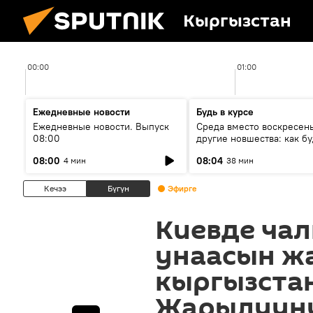
Кыргызстан
00:00
01:00
Ежедневные новости
Будь в курсе
Ежедневные новости. Выпуск
Среда вместо воскресень
08:00
другие новшества: как бу
проходить выборы в КР?
08:00
08:04
4 мин
38 мин
Кечээ
Бүгүн
Эфирге
Киевде ча
унаасын ж
кыргызста
Жарылууну