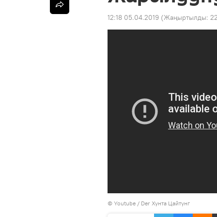
12:18 05.04.2019
(Жаңыртылды:
22
©
Youtube / Der Хунта Цайтунг