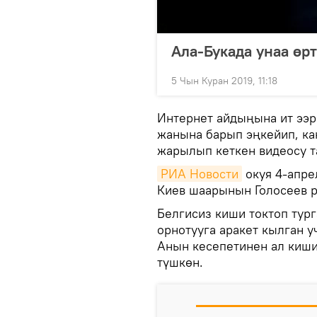
Ала-Букада унаа өрт
5 Чын Куран 2019, 11:18
Интернет айдыңына ит ээр
жанына барып эңкейип, ка
жарылып кеткен видеосу т
РИА Новости
окуя 4-апре
Киев шаарынын Голосеев р
Белгисиз киши токтоп тур
орнотууга аракет кылган у
Анын кесепетинен ал киши
түшкөн.