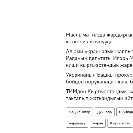
Маалыматтарда жардырган
кеткени айтылууда.
Ал эми украиналык жалпы
Раданын депутаты Игорь М
киши кыргызстандык жара
Украинанын Башкы прокур
бойдон ооруканадан каза 
ТИМден Кыргызстандык жа
такталып жаткандыгын ай
Жаңылыктар
Дүйнөдө
Окуялар
жардыруу
жаран
Кыргызстан