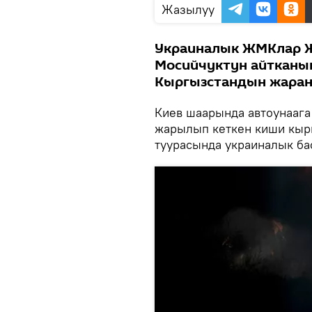
Жазылуу
Украиналык ЖМКлар Ж
Мосийчуктун айтканы
Кыргызстандын жаран
Киев шаарында автоунаага
жарылып кеткен киши кырг
туурасында украиналык ба