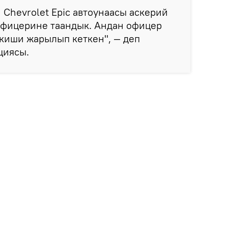
Chevrolet Epic автоунаасы аскерий
фицерине таандык. Андан офицер
киши жарылып кеткен", — деп
циясы.