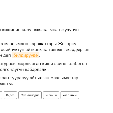
 кишинин колу чыканагынан жулунуп
га маалымдоо каражаттары Жогорку
осийчуктун айтканына таянып, жардырган
н деп
билдирүүдө
.
атурасы жардырган киши эсине келбеген
болгондугун кабарлады.
ран тууралуу айтылган маалыматтар
тышты.
Видео
Мультимедиа
Украина
чалгынчы