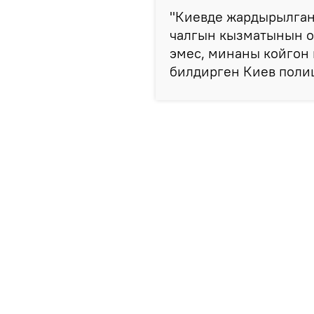
"Киевде жардырылган 
чалгын кызматынын о
эмес, минаны койгон 
билдирген Киев поли