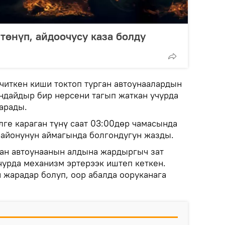
төнүп, айдоочусу каза болду
читкен киши токтоп турган автоунаалардын
ндайдыр бир нерсени тагып жаткан учурда
арады.
лге караган түнү саат 03:00дөр чамасында
айонунун аймагында болгондугун жазды.
ган автоунаанын алдына жардыргыч зат
чурда механизм эртерээк иштеп кеткен.
 жарадар болуп, оор абалда ооруканага