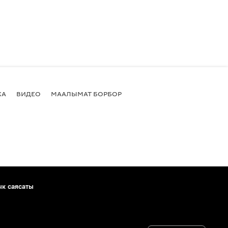
КА
ВИДЕО
МААЛЫМАТ БОРБОР
ык саясаты