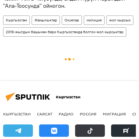
"Ала-Тоосунда" ойногон.
Кыргызстан
Жаңылыктар
Окуялар
милиция
жол кырсык
2019-жылдын башынан бери Кыргызстанда болгон жол кырсыктар
Кыргызстан
КЫРГЫЗСТАН
САЯСАТ
РАДИО
РОССИЯ
МИГРАЦИЯ
СП