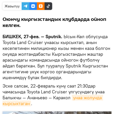
Жазылуу
Оюнчу кыргызстандык клубдарда ойноп
келген.
БИШКЕК, 27-фев. — Sputnik.
Ысык-Көл облусунда
Toyota Land Cruiser унаасы кырсыктап, анын
кесепетинен милиционер кызы менен каза болгон
окуяда жолтандабасты Кыргызстандын жаштар
арасындагы командасында ойногон футболчу
айдап бараткан. Бул тууралуу Sputnik Кыргызстан
агенттигине укук коргоо органдарындагы
ишенимдүү булак билдирди.
Эске салсак, 22-февраль күнү саат 21:30дар
чамасында Toyota Land Cruiser үлгүсүндөгү унаа
Балыкчы — Ананьево — Каракол
унаа жолунда 
кырсыктаган
.