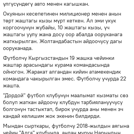
үлгүсүндөгү авто менен кагышкан.
Окуянын кесепетинен милиционер менен анын
төрт жаштагы кызы мүрт кеткен. Ал эми укук
коргоочунун жубайы, 10 жаштагы кызы, үч
жаштагы уулу жана досу оор абалда ооруканага
жаткырылган. Жолтандабастын айдоочусу дагы
ооруканада.
Футболчу Кыргызстандын 19 жашка чейинки
жаштар арасындагы курама командасында
ойногон. Жаракат алгандан кийин атамекендик
командага чакырылган эмес. Футболчу учурда 22
жашта.
"Дордой" футбол клубунун маалымат кызматы сөз
болуп жаткан айдоочу клубдун тарбиялануучусу
болгонун тастыктап, бирок учурда аны менен эч
кандай келишим жок экенин билдирди.
Мындан сырткары, футболчу 2018-жылдын аягына
чейин "Алга" клубунда, андан мурун Нарындын