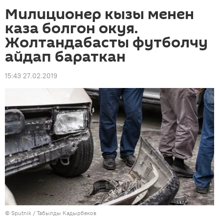
Милиционер кызы менен
каза болгон окуя.
Жолтандабасты футболчу
айдап бараткан
15:43 27.02.2019
©
Sputnik / Табылды Кадырбеков