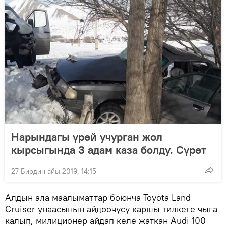
Нарындагы үрөй учурган жол
кырсыгында 3 адам каза болду. Сүрөт
27 Бирдин айы 2019, 14:15
Алдын ала маалыматтар боюнча Toyota Land
Cruiser унаасынын айдоочусу каршы тилкеге чыга
калып, милиционер айдап келе жаткан Audi 100