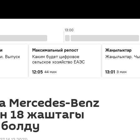
13:00
ти
Максимальный репост
Жаңылыктар
и. Выпуск
Каким будет цифровое
Жаңылыктар. Чы
сельское хозяйство ЕАЭС
12:05
13:01
44 мин
3 мин
а Mercedes-Benz
н 18 жаштагы
 болду
:27 14.12.2021
)