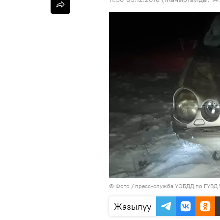
© Фото / пресс-служба УОБДД по ГУВД 
Жазылуу