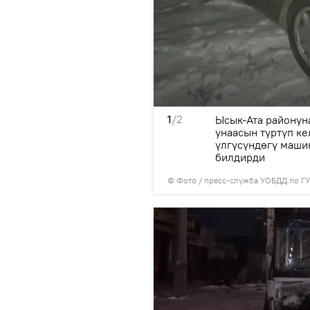
1
/2
а караган түнү болжол
Ысык-Ата районун
унаасын түртүп к
үлгүсүндөгү маши
билдирди
© Фото / пресс-служба УОБДД по Г