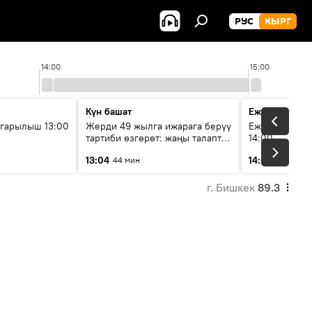
РУС
КЫРГ
14:00
15:00
Күн башат
Ежедневные 
гарылыш 13:00
Жерди 49 жылга ижарага берүү
Ежедневные н
тартиби өзгөрөт: жаңы талаптар
14:00
эмнени көздөйт?
13:04
14:01
44 мин
3 мин
г. Бишкек
89.3