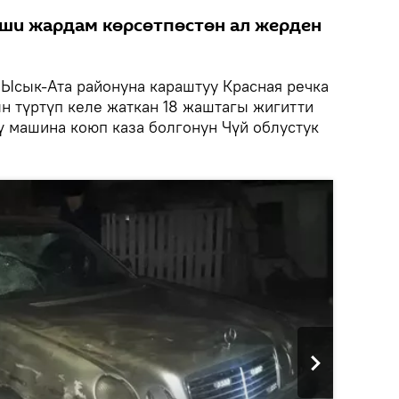
ши жардам көрсөтпөстөн ал жерден
Ысык-Ата районуна караштуу Красная речка
 түртүп келе жаткан 18 жаштагы жигитти
ү машина коюп каза болгонун Чүй облустук