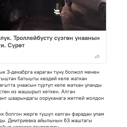
лүк. Троллейбусту сүзгөн унаанын
ти. Сүрөт
к 3-декабрга караган түнү болжол менен
ыгыштан батышты көздөй келе жаткан
агытта унаасын түртүп келе жаткан уланды
өстөн из жашырып кеткен. Алган
ант шаарындагы ооруканага жетпей жолдон
к болгон жерге түшүп калган фарадан улам
ады. Дмитриевка айылынын 63 жаштагы
айып короого токтотулду.