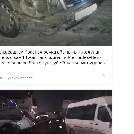
2
/2
а караштуу Красная речка айылынын жолунан
еле жаткан 18 жаштагы жигитти Mercedes-Benz
на коюп каза болгонун Чүй облустук милициясы
УВД Чуйской области
© Фото /