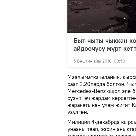
Быт-чыты чыккан кө
айдоочусу мүрт кет
5 Бештин айы 2018, 09:50
Маалыматка ылайык, кырсы
саат 2.20ларда болгон. Ч
Mercedes-Benz ошол эле б
сүзүп, эч жардам көрсөтп
жаракатынан улам жигит К
үзүлгөн.
Милиция 4-декабрда кырсы
унааны таап, ээсин аныкт
тургуну кармалып, унаасы 