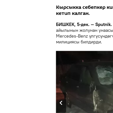
Кырсыкка себепкер ки
кетип калган.
БИШКЕК, 5-дек. — Sputnik.
айылынын жолунан унаасын
Mercedes-Benz үлгүсүндөг
милициясы билдирди.