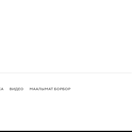
КА
ВИДЕО
МААЛЫМАТ БОРБОР