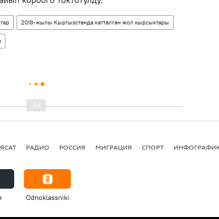
тар
2018-жылы Кыргызстанда катталган жол кырсыктары
я
ЯСАТ
РАДИО
РОССИЯ
МИГРАЦИЯ
СПОРТ
ИНФОГРАФИ
e
Odnoklassniki