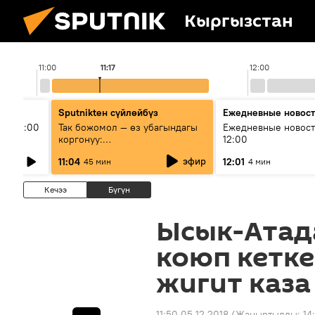
Кыргызстан
11:00
11:17
12:00
Sputnikteн сүйлөйбүз
Ежедневные новос
ыш 11:00
Так божомол — өз убагындагы
Ежедневные новост
коргонуу:
12:00
гидрометеорологиялык кызмат
эфир
11:04
12:01
45 мин
4 мин
кантип өркүндөтүлүүдө
Кечээ
Бүгүн
Ысык-Атад
коюп кетке
жигит каза
11:50 05.12.2018
(Жаңыртылды:
14