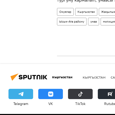
Окуялар
Кыргызстан
Жаңылык
Ысык-Ата району
унаа
милици
Кыргызстан
КЫРГЫЗСТАН
СА
Telegram
VK
ТikТоk
Rutub