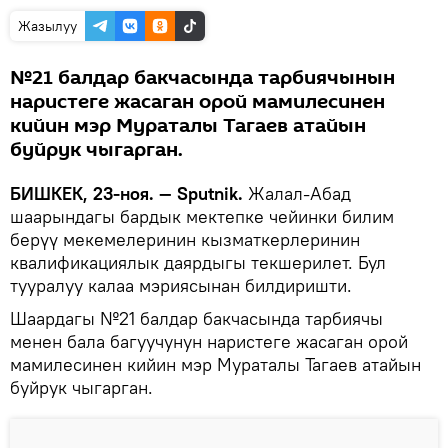
Жазылуу
№21 балдар бакчасында тарбиячынын
наристеге жасаган орой мамилесинен
кийин мэр Мураталы Тагаев атайын
буйрук чыгарган.
БИШКЕК, 23-ноя. — Sputnik.
Жалал-Абад
шаарындагы бардык мектепке чейинки билим
берүү мекемелеринин кызматкерлеринин
квалификациялык даярдыгы текшерилет. Бул
тууралуу калаа мэриясынан билдиришти.
Шаардагы №21 балдар бакчасында тарбиячы
менен бала багуучунун наристеге жасаган орой
мамилесинен кийин мэр Мураталы Тагаев атайын
буйрук чыгарган.