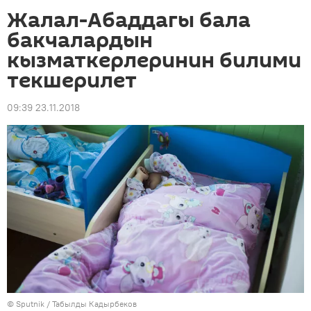
Жалал-Абаддагы бала
бакчалардын
кызматкерлеринин билими
текшерилет
09:39 23.11.2018
©
Sputnik / Табылды Кадырбеков