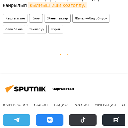
кайрылып
кылмыш иши козголду.
Кыргызстан
Коом
Жаңылыктар
Жалал-Абад облусу
бала бакча
текшерүү
мэрия
Кыргызстан
КЫРГЫЗСТАН
САЯСАТ
РАДИО
РОССИЯ
МИГРАЦИЯ
СП