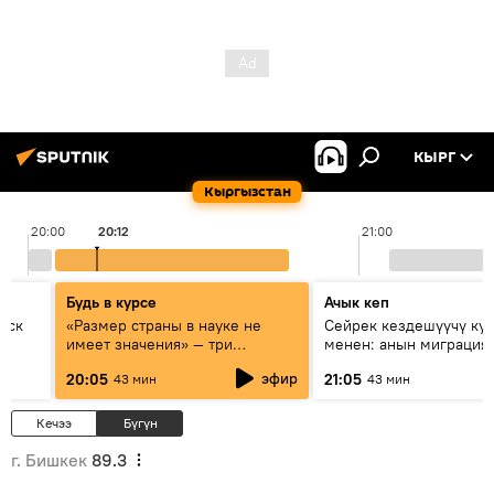
КЫРГ
Кыргызстан
20:00
20:12
21:00
Будь в курсе
Ачык кеп
уск
«Размер страны в науке не
Сейрек кездешүүчү ку
имеет значения» — три
менен: анын миграция
эксперта о сотрудничестве
жолу эмнеден кабар б
эфир
20:05
21:05
43 мин
43 мин
России и Кыргызстана в
образовании и исследованиях
Кечээ
Бүгүн
г. Бишкек
89.3