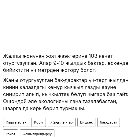
Жалпы жонунан жол жээктерине 103 көчөт
отургузулган. Алар 9-10 жылдык бактар, өскөндө
бийиктиги үч метрден жогору болот.
Жаңы отургузулган бак-дарактар үч-төрт жылдан
кийин калаадагы көмүр кычкыл газды өзүнө
сиңирип алып, кычкылтек бөлүп чыгара баштайт.
Ошондой эле экологияны гана тазалабастан,
шаарга да көрк берип турмакчы.
Кыргызстан
Коом
Жаңылыктар
Бишкек
бак-дарак
көчөт
жашылдандыруу