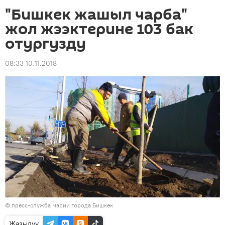
"Бишкек жашыл чарба"
жол жээктерине 103 бак
отургузду
08:33 10.11.2018
©
пресс-служба мэрии города Бишкек
Жазылуу