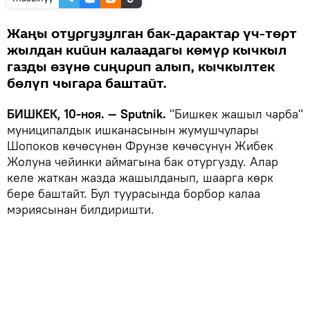
Жаңы отургузулган бак-дарактар үч-төрт
жылдан кийин калаадагы көмүр кычкыл
газды өзүнө сиңирип алып, кычкылтек
бөлүп чыгара баштайт.
БИШКЕК, 10-ноя. — Sputnik.
"Бишкек жашыл чарба"
муниципалдык ишканасынын жумушчулары
Шопоков көчөсүнөн Фрунзе көчөсүнүн Жибек
Жолуна чейинки аймагына бак отургузду. Алар
келе жаткан жазда жашылданып, шаарга көрк
бере баштайт. Бул туурасында борбор калаа
мэриясынан билдиришти.