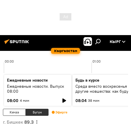
КЫРГ
Кыргызстан
00:00
01:00
Ежедневные новости
Будь в курсе
Ежедневные новости. Выпуск
Среда вместо воскресенья и
08:00
другие новшества: как будут
проходить выборы в КР?
08:00
08:04
4 мин
38 мин
Кечээ
Бүгүн
Эфирге
г. Бишкек
89.3