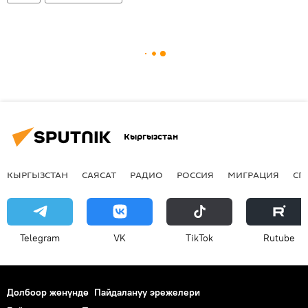
Кыргызстан
КЫРГЫЗСТАН
САЯСАТ
РАДИО
РОССИЯ
МИГРАЦИЯ
СП
Telegram
VK
ТikТоk
Rutube
Долбоор жөнүндө
Пайдалануу эрежелери