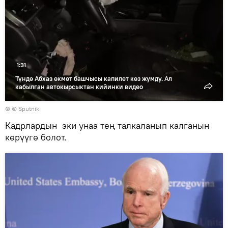
1:31
Түндө Абхаз өкмөт башчысы капилет көз жумду. Ал
кабылган автокырсыктан кийинки видео
© © Sputnik
Кадрлардын эки унаа тең талкаланып калганын
көрүүгө болот.