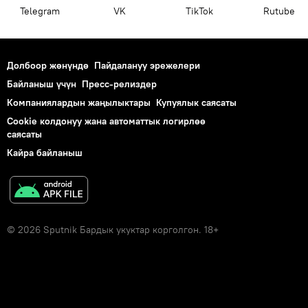
Telegram
VK
ТikТоk
Rutube
Долбоор жөнүндө
Пайдалануу эрежелери
Байланыш үчүн
Пресс-релиздер
Компаниялардын жаңылыктары
Купуялык саясаты
Cookie колдонуу жана автоматтык логирлөө
саясаты
Кайра байланыш
© 2026 Sputnik Бардык укуктар корголгон. 18+