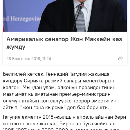
Америкалык сенатор Жон Маккейн көз
жумду
26 Баш оона 2018, 11:24
Белгилей кетсек, Геннадий Гагулия жакында
күндөрү Сирияга расмий сапары менен барып
келген. Мындан улам, өлкөнүн президентинин
маалымат кызматынан премьер-министрдин
өлүмүн атайын кол салуу же террор эместигин
айтып, "жөн гана кырсык" деп баа беришти.
Гагулия өкмөттү 2018-жылдын апрель айынан бери
жетектеп келе жаткан. Бирок ал буга чейин ал