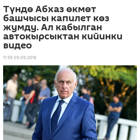
Түндө Абхаз өкмөт
башчысы капилет көз
жумду. Ал кабылган
автокырсыктан кийинки
видео
11:59 09.09.2018