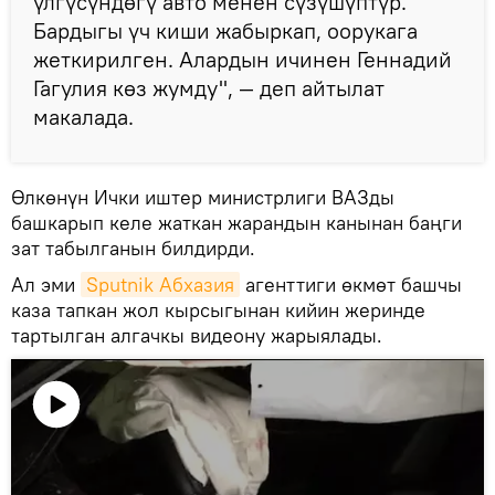
үлгүсүндөгү авто менен сүзүшүптүр.
Бардыгы үч киши жабыркап, оорукага
жеткирилген. Алардын ичинен Геннадий
Гагулия көз жумду", — деп айтылат
макалада.
Өлкөнүн Ички иштер министрлиги ВАЗды
башкарып келе жаткан жарандын канынан баңги
зат табылганын билдирди.
Ал эми
Sputnik Абхазия
агенттиги өкмөт башчы
каза тапкан жол кырсыгынан кийин жеринде
тартылган алгачкы видеону жарыялады.
Видеону
көрсөтүү