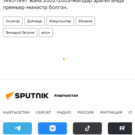
1995-1997 жана 2002-2003-жылдар аралыгында
премьер-министр болгон.
Окуялар
Дүйнөдө
Жаңылыктар
Абхазия
Геннадий Гагулия
өлүм
Кыргызстан
КЫРГЫЗСТАН
САЯСАТ
РАДИО
РОССИЯ
МИГРАЦИЯ
СП