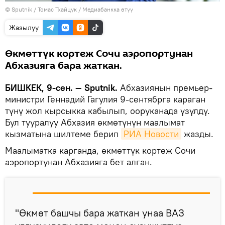
©
Sputnik
/ Томас Тхайцук
/
Медиабанкка өтүү
Жазылуу
Өкмөттүк кортеж Сочи аэропортунан
Абхазияга бара жаткан.
БИШКЕК, 9-сен. — Sputnik.
Абхазиянын премьер-
министри Геннадий Гагулия 9-сентябрга караган
түнү жол кырсыкка кабылып, ооруканада үзүлдү.
Бул тууралуу Абхазия өкмөтүнүн маалымат
кызматына шилтеме берип
РИА Новости
жазды.
Маалыматка карганда, өкмөттүк кортеж Сочи
аэропортунан Абхазияга бет алган.
"Өкмөт башчы бара жаткан унаа ВАЗ