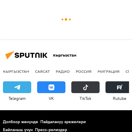
Кыргызстан
КЫРГЫЗСТАН
САЯСАТ
РАДИО
РОССИЯ
МИГРАЦИЯ
СП
Telegram
VK
ТikТоk
Rutube
Долбоор жөнүндө
Пайдалануу эрежелери
Байланыш үчүн
Пресс-релиздер