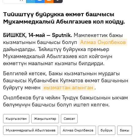
Тийиштүү буйрукка өкмөт башчысы
Мухаммедкалый Абылгазиев кол койду.
БИШКЕК, 14-май — Sputnik.
Мамлекеттик бажы
кызматынын башчысы болуп
Алмаз Оңолбеков
дайындалды. Тийиштүү буйрукка премьер
Мухаммедкалый Абылгазиев кол койгонун
өкмөттүн маалымат кызматы билдирди.
Белгилей кетсек, Бажы кызматынын мурдагы
башчысы Кубанычбек Кулматов өкмөт башчынын
буйругу менен
кызматтан алынган
.
Оңолбеков буга чейин Түндүк бажысынын ыкчам
бөлүмүнүн башчысы болуп иштеп келген.
Кыргызстан
Жаңылыктар
Саясат
Мухаммедкалый Абылгазиев
Алмаз Оңолбеков
буйрук
бажы