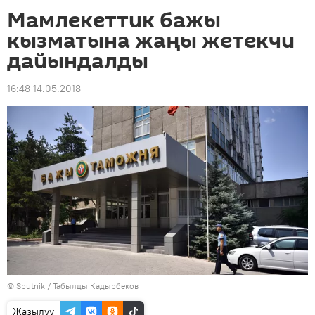
Мамлекеттик бажы
кызматына жаңы жетекчи
дайындалды
16:48 14.05.2018
©
Sputnik / Табылды Кадырбеков
Жазылуу