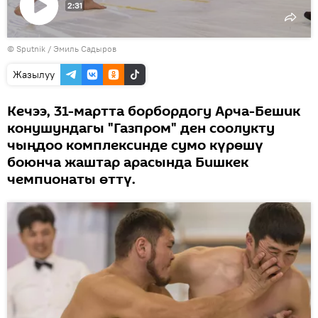
2:31
Видеону
©
Sputnik / Эмиль Садыров
көрсөтүү
Жазылуу
Кечээ, 31-мартта борбордогу Арча-Бешик
конушундагы "Газпром" ден соолукту
чыңдоо комплексинде сумо күрөшү
боюнча жаштар арасында Бишкек
чемпионаты өттү.