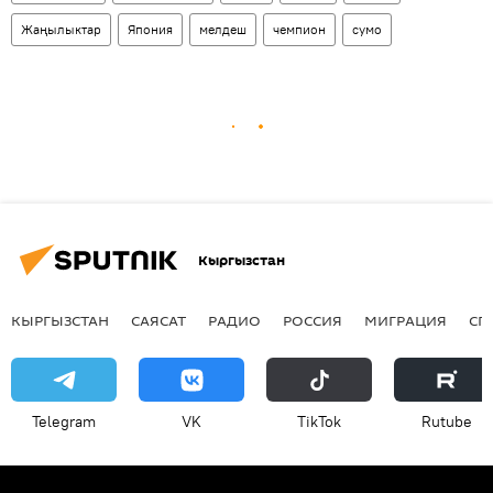
Жаңылыктар
Япония
мелдеш
чемпион
сумо
Кыргызстан
КЫРГЫЗСТАН
САЯСАТ
РАДИО
РОССИЯ
МИГРАЦИЯ
СП
Telegram
VK
ТikТоk
Rutube