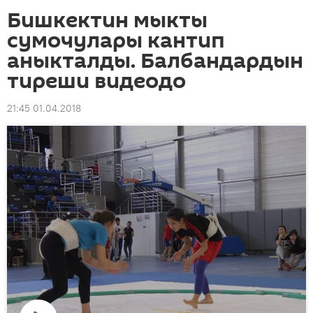
Бишкектин мыкты
сумочулары кантип
аныкталды. Балбандардын
тиреши видеодо
21:45 01.04.2018