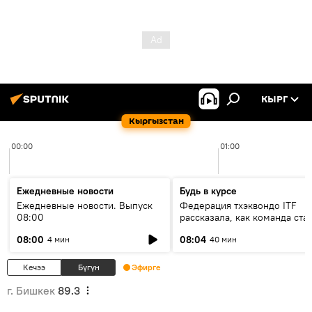
КЫРГ
Кыргызстан
00:00
01:00
Ежедневные новости
Будь в курсе
Ежедневные новости. Выпуск
Федерация тхэквондо ITF
08:00
рассказала, как команда ста
жертвой мошенников
08:00
08:04
4 мин
40 мин
Кечээ
Бүгүн
Эфирге
г. Бишкек
89.3