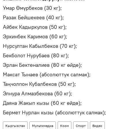
Умар Өмүрбеков (30 кг);
Разак Бейшекеев (40 кг);
Айбек Кадыркулов (50 кг);
Эркинбек Каримов (60 кг);
Нурсултан Кабылбеков (70 кг);
Бекболот Нурубаев (80 кг);
Эрлан Бектеналиев (80 кг өйдө);
Максат Тынаев (абсолюттук салмак);
Таңчолпон Кубалбеков (50 кг);
Элнура Алмазбекова (60 кг);
Даяна Жакып кызы (60 кг өйдө);
Бермет Нурлан кызы (абсолюттук салмак);
Кыргызстан
Мультимедиа
Коом
Спорт
Видео