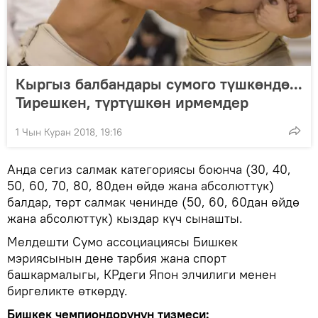
Кыргыз балбандары сумого түшкөндө...
Тирешкен, түртүшкөн ирмемдер
1 Чын Куран 2018, 19:16
Анда сегиз салмак категориясы боюнча (30, 40,
50, 60, 70, 80, 80ден өйдө жана абсолюттук)
балдар, төрт салмак ченинде (50, 60, 60дан өйдө
жана абсолюттук) кыздар күч сынашты.
Мелдешти Сумо ассоциациясы Бишкек
мэриясынын дене тарбия жана спорт
башкармалыгы, КРдеги Япон элчилиги менен
биргеликте өткөрдү.
Бишкек чемпиондорунун тизмеси: