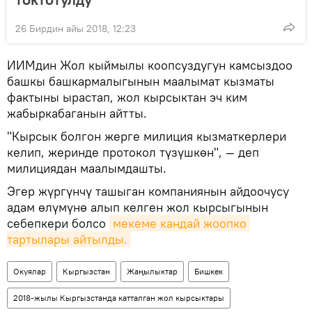
26 Бирдин айы 2018, 12:23
ИИМдин Жол кыймылы коопсуздугун камсыздоо
башкы башкармалыгынын маалымат кызматы
фактыны ырастап, жол кырсыктан эч ким
жабыркабаганын айтты.
"Кырсык болгон жерге милиция кызматкерлери
келип, жеринде протокол түзүшкөн", — деп
милициядан маалымдашты.
Эгер жүргүнчү ташыган компаниянын айдоочусу
адам өлүмүнө алып келген жол кырсыгынын
себепкери болсо
мекеме кандай жоопко 
тартылары айтылды.
Окуялар
Кыргызстан
Жаңылыктар
Бишкек
2018-жылы Кыргызстанда катталган жол кырсыктары