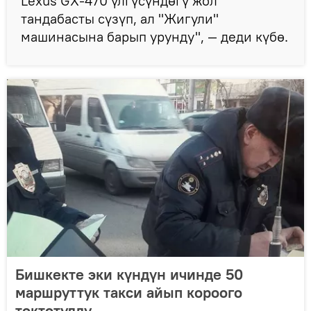
Lexus GХ-470 үлгүсүндөгү жол
тандабасты сүзүп, ал "Жигули"
машинасына барып урунду", — деди күбө.
Бишкекте эки күндүн ичинде 50
маршруттук такси айып короого
токтотулду