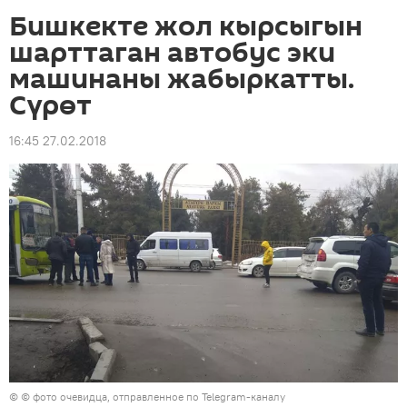
Бишкекте жол кырсыгын
шарттаган автобус эки
машинаны жабыркатты.
Сүрөт
16:45 27.02.2018
© © фото очевидца, отправленное по Telegram-каналу