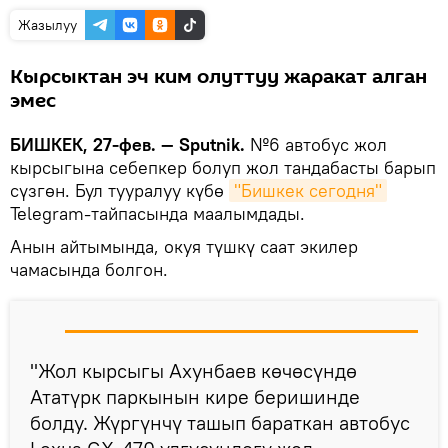
Жазылуу
Кырсыктан эч ким олуттуу жаракат алган
эмес
БИШКЕК, 27-фев. — Sputnik.
№6 автобус жол
кырсыгына себепкер болуп жол тандабасты барып
сүзгөн. Бул тууралуу күбө
"Бишкек сегодня"
Telegram-тайпасында маалымдады.
Анын айтымында, окуя түшкү саат экилер
чамасында болгон.
"Жол кырсыгы Ахунбаев көчөсүндө
Ататүрк паркынын кире беришинде
болду. Жүргүнчү ташып бараткан автобус