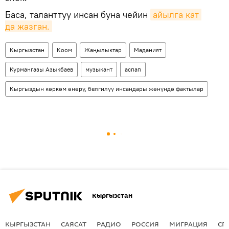
Баса, таланттуу инсан буна чейин
айылга кат 
да жазган.
Кыргызстан
Коом
Жаңылыктар
Маданият
Курмангазы Азыкбаев
музыкант
аспап
Кыргыздын көркөм өнөрү, белгилүү инсандары жөнүндө фактылар
Кыргызстан
КЫРГЫЗСТАН
САЯСАТ
РАДИО
РОССИЯ
МИГРАЦИЯ
СП