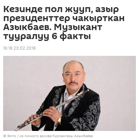
Кезинде пол жууп, азыр
президенттер чакырткан
Азыкбаев. Музыкант
тууралуу 6 факты
16:18 23.02.2018
© Фото / из личного архива Курмангазы Азыкбаева