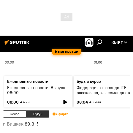
КЫРГ
Кыргызстан
00:00
01:00
Ежедневные новости
Будь в курсе
Ежедневные новости. Выпуск
Федерация тхэквондо ITF
08:00
рассказала, как команда ста
жертвой мошенников
08:00
08:04
4 мин
40 мин
Кечээ
Бүгүн
Эфирге
г. Бишкек
89.3