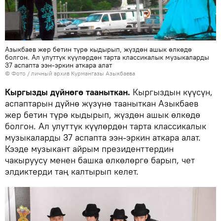
Азыкбаев жер бетин түрө кыдырып, жүздөн ашык өлкөдө
болгон. Ал улуттук күүлөрдөн тарта классикалык музыкаларды
37 аспапта ээн-эркин аткара алат
© Фото / личный архив Курмангазы Азыкбаева
Кыргызды дүйнөгө тааныткан.
Кыргыздын күүсүн,
аспаптарын дүйнө жүзүнө тааныткан Азыкбаев
жер бетин түрө кыдырып, жүздөн ашык өлкөдө
болгон. Ал улуттук күүлөрдөн тарта классикалык
музыкаларды 37 аспапта ээн-эркин аткара алат.
Кээде музыкант айрым президенттердин
чакыруусу менен башка өлкөлөргө барып, чет
элдиктерди таң калтырып келет.