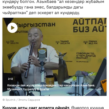
күндөрү болгон. Азыкбаев "ал кезеңдер жубайым
экөөбүздү гана эмес, балдарымды дагы
чыйралткан" деп эскерет ал күндөрдү.
Видеону
көрсөтүү
2:12
Кезинде пол жууп, азыр президенттер чакырткан Азыкбаев.
Музыкант тууралуу 6 факты
©
Sputnik / Эмиль Садыров
Күнүнө алты саат аспапта ойнойт.
Өнөрпоз күнүнө