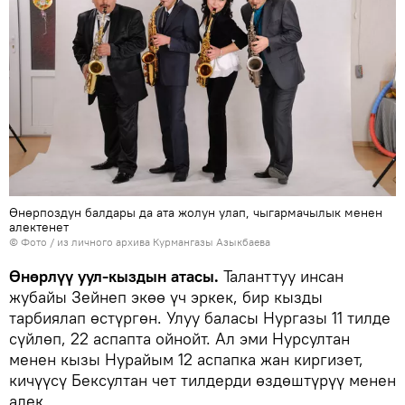
Өнөрпоздун балдары да ата жолун улап, чыгармачылык менен
алектенет
© Фото / из личного архива Курмангазы Азыкбаева
Өнөрлүү уул-кыздын атасы.
Таланттуу инсан
жубайы Зейнеп экөө үч эркек, бир кызды
тарбиялап өстүргөн. Улуу баласы Нургазы 11 тилде
сүйлөп, 22 аспапта ойнойт. Ал эми Нурсултан
менен кызы Нурайым 12 аспапка жан киргизет,
кичүүсү Бексултан чет тилдерди өздөштүрүү менен
алек.