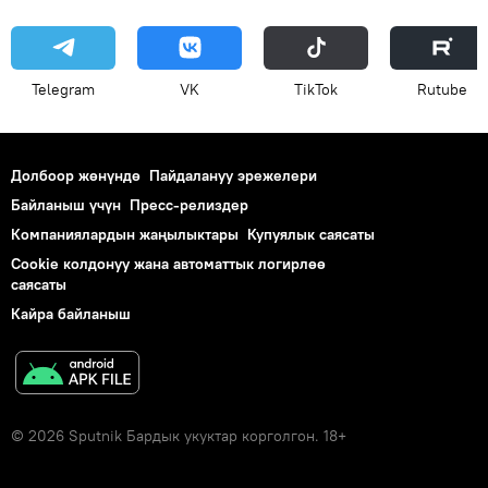
Telegram
VK
ТikТоk
Rutube
Долбоор жөнүндө
Пайдалануу эрежелери
Байланыш үчүн
Пресс-релиздер
Компаниялардын жаңылыктары
Купуялык саясаты
Cookie колдонуу жана автоматтык логирлөө
саясаты
Кайра байланыш
© 2026 Sputnik Бардык укуктар корголгон. 18+