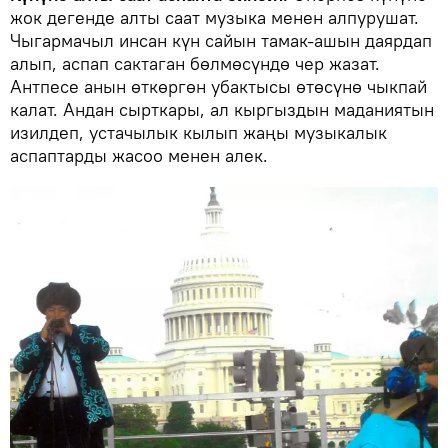
жок дегенде алты саат музыка менен алпурушат.
Чыгармачыл инсан күн сайын тамак-ашын даярдап
алып, аспап сактаган бөлмөсүндө чер жазат.
Антпесе анын өткөргөн убактысы өтөсүнө чыкпай
калат. Андан сырткары, ал кыргыздын маданиятын
изилдеп, устачылык кылып жаңы музыкалык
аспаптарды жасоо менен алек.