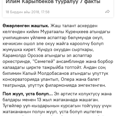
Илим Карыпбеков тууралуу 7 факты
18 Бирдин айы 2018, 17:58
Өжөрлөнгөн жаштык.
Жаш талант аскерден
келгенден кийин Муратаалы Күреңкеев атындагы
училищенин үйлөмө аспаптар бөлүмүндө окуп,
кечкисин ошол эле окуу жайга кароолчу болуп
жумушка кирет. Күндүз окуудан сырткары,
Карамолдо Орозов атындагы эл аспаптар
оркестринде, "Семетей" ансамблинде жана борбор
калаадагы циркте тажрыйба топтойт. Андан соң
билимин Калый Молдобасанов атындагы улуттук
консерваторияда улантып, Опера жана балет
театрында, улуттук филармонияда эмгектенген.
Пол жууп, уста болуп…
Эл артисти колуктусу жана
балдары менен 13 жыл жатаканада жашаган.
Түгөйлөр уул-кыздарынын курсагын тойгузуу үчүн
жатакананын полун жууп, уста болуп иштеген