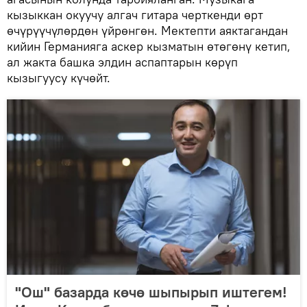
кызыккан окуучу алгач гитара черткенди өрт
өчүрүүчүлөрдөн үйрөнгөн. Мектепти аяктагандан
кийин Германияга аскер кызматын өтөгөнү кетип,
ал жакта башка элдин аспаптарын көрүп
кызыгуусу күчөйт.
"Ош" базарда көчө шыпырып иштегем!