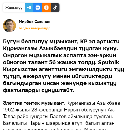
Жазылуу
Мирбек Сакенов
Бардык материалдар
Бүгүн белгилүү музыкант, КР эл артисти
Курмангазы Азыкбаевдин туулган күнү.
Ондогон музыкалык аспапта ээн-эркин
ойногон талант 56 жашка толду. Sputnik
Кыргызстан агенттиги эмгекчилдикти туу
тутуп, өжөрлүгү менен ийгиликтерди
багындырган инсан жөнүндө кызыктуу
фактыларды сунуштайт.
Элеттик тентек музыкант.
Курмангазы Азыкбаев
1962-жылы 23-февралда Нарын облусунун Ак-
Талаа районундагы Баетов айылында туулган.
Балалыгы Нарын шаарында өтүп, багып алган
агасынын колунда тарбияланган. Музыкага