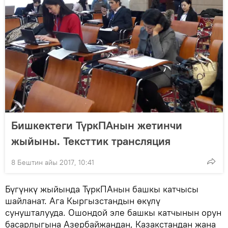
Бишкектеги ТүркПАнын жетинчи
жыйыны. Тексттик трансляция
8 Бештин айы 2017, 10:41
Бүгүнкү жыйында ТүркПАнын башкы катчысы
шайланат. Ага Кыргызстандын өкүлү
сунушталууда. Ошондой эле башкы катчынын орун
басарлыгына Азербайжандан, Казакстандан жана