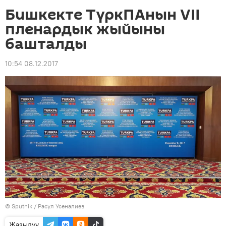
Бишкекте ТүркПАнын VII
пленардык жыйыны
башталды
10:54 08.12.2017
©
Sputnik
/ Расул Усеналиев
Жазылуу