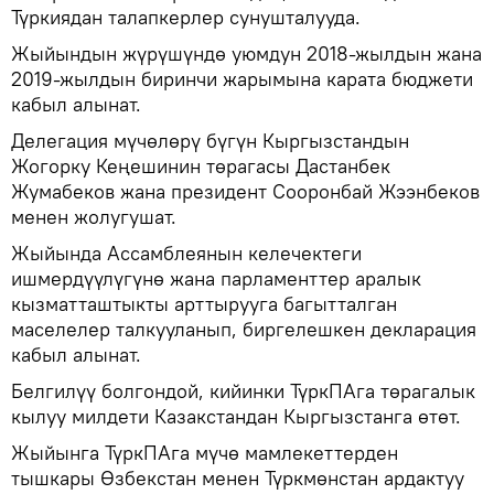
Түркиядан талапкерлер сунушталууда.
Жыйындын жүрүшүндө уюмдун 2018-жылдын жана
2019-жылдын биринчи жарымына карата бюджети
кабыл алынат.
Делегация мүчөлөрү бүгүн Кыргызстандын
Жогорку Кеңешинин төрагасы Дастанбек
Жумабеков жана президент Сооронбай Жээнбеков
менен жолугушат.
Жыйында Ассамблеянын келечектеги
ишмердүүлүгүнө жана парламенттер аралык
кызматташтыкты арттырууга багытталган
маселелер талкууланып, биргелешкен декларация
кабыл алынат.
Белгилүү болгондой, кийинки ТүркПАга төрагалык
кылуу милдети Казакстандан Кыргызстанга өтөт.
Жыйынга ТүркПАга мүчө мамлекеттерден
тышкары Өзбекстан менен Түркмөнстан ардактуу