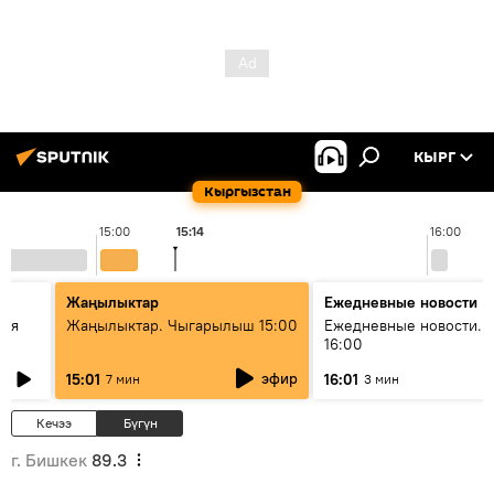
КЫРГ
Кыргызстан
15:00
15:14
16:00
Жаңылыктар
Ежедневные новости
кая
Жаңылыктар. Чыгарылыш 15:00
Ежедневные новости. 
16:00
эфир
15:01
16:01
7 мин
3 мин
Кечээ
Бүгүн
г. Бишкек
89.3