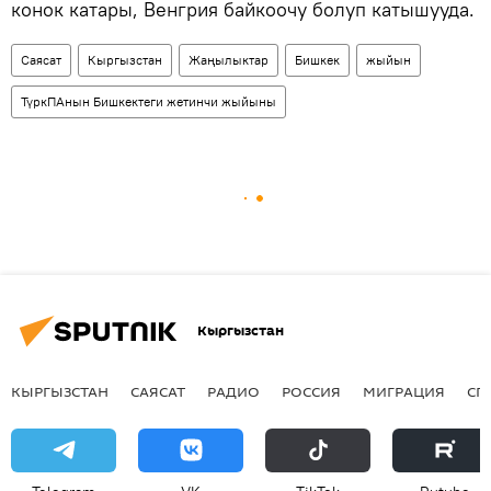
конок катары, Венгрия байкоочу болуп катышууда.
Саясат
Кыргызстан
Жаңылыктар
Бишкек
жыйын
ТүркПАнын Бишкектеги жетинчи жыйыны
Кыргызстан
КЫРГЫЗСТАН
САЯСАТ
РАДИО
РОССИЯ
МИГРАЦИЯ
СП