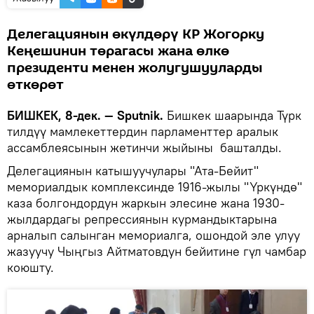
Делегациянын өкүлдөрү КР Жогорку
Кеңешинин төрагасы жана өлкө
президенти менен жолугушууларды
өткөрөт
БИШКЕК, 8-дек. — Sputnik.
Бишкек шаарында Түрк
тилдүү мамлекеттердин парламенттер аралык
ассамблеясынын жетинчи жыйыны башталды.
Делегациянын катышуучулары "Ата-Бейит"
мемориалдык комплексинде 1916-жылы "Үркүндө"
каза болгондордун жаркын элесине жана 1930-
жылдардагы репрессиянын курмандыктарына
арналып салынган мемориалга, ошондой эле улуу
жазуучу Чыңгыз Айтматовдун бейитине гүл чамбар
коюшту.