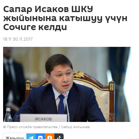
Сапар Исаков ШКУ
жыйынына катышуу үчүн
Сочиге келди
18:11 30.11.2017
©
Пресс-служба правительства / Сабыр Аильчиев
Жазылуу