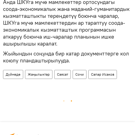
Анда ШКУга мүчө мамлекеттер ортосундагы
соода-экономикалык жана маданий-гуманитардык
кызматташтыкты тереңдетүү боюнча чаралар,
ШКУга мүчө мамлекеттердин ар тараптуу соода-
экономикалык кызматташтык программасын
аткаруу боюнча иш-чаралар планынын ишке
ашырылышы каралат.
Жыйындын соңунда бир катар документтерге кол
коюлу пландаштырылууда.
Дүйнөдө
Жаңылыктар
Саясат
Сочи
Сапар Исаков