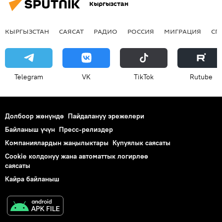
Кыргызстан
КЫРГЫЗСТАН
САЯСАТ
РАДИО
РОССИЯ
МИГРАЦИЯ
СП
Telegram
VK
ТikТоk
Rutube
Долбоор жөнүндө
Пайдалануу эрежелери
Байланыш үчүн
Пресс-релиздер
Компаниялардын жаңылыктары
Купуялык саясаты
Cookie колдонуу жана автоматтык логирлөө
саясаты
Кайра байланыш