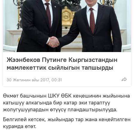
Жээнбеков Путинге Кыргызстандын
мамлекеттик сыйлыгын тапшырды
30 Жетинин айы 2017, 00:31
Өкмөт башчынын ШКУ ӨБК кеңешинин жыйынына
катышуу алкагында бир катар эки тараптуу
жолугушуулардын өтүүсү пландаштырылууда.
Белгилей кетсек, жыйындар тар жана кеңейтилген
курамда өтөт.