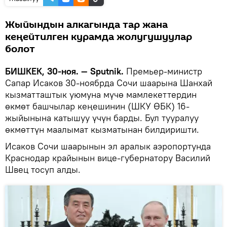
Жыйындын алкагында тар жана
кеңейтилген курамда жолугушуулар
болот
БИШКЕК, 30-ноя. — Sputnik.
Премьер-министр
Сапар Исаков 30-ноябрда Сочи шаарына Шанхай
кызматташтык уюмуна мүчө мамлекеттердин
өкмөт башчылар кеңешинин (ШКУ ӨБК) 16-
жыйынына катышуу үчүн барды. Бул тууралуу
өкмөттүн маалымат кызматынан билдиришти.
Исаков Сочи шаарынын эл аралык аэропортунда
Краснодар крайынын вице-губернатору Василий
Швец тосуп алды.