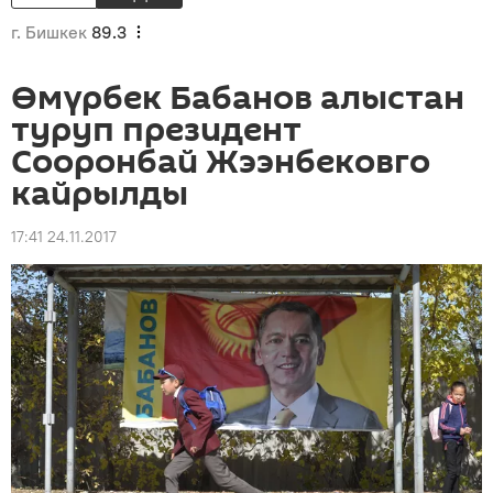
г. Бишкек
89.3
Өмүрбек Бабанов алыстан
туруп президент
Сооронбай Жээнбековго
кайрылды
17:41 24.11.2017