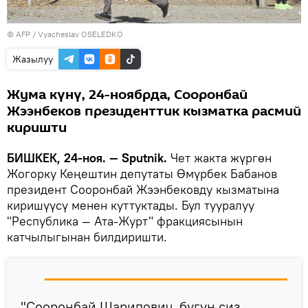
©
AFP
/ Vyacheslav OSELEDKO
Жазылуу
Жума күнү, 24-ноябрда, Сооронбай
Жээнбеков президенттик кызматка расмий
киришти
БИШКЕК, 24-ноя. — Sputnik.
Чет жакта жүргөн
Жогорку Кеңештин депутаты Өмүрбек Бабанов
президент Сооронбай Жээнбековду кызматына
киришүүсү менен куттуктады. Бул тууралуу
"Республика — Ата-Журт" фракциясынын
катчылыгынан билдиришти.
"Сооронбай Шарипович, бүгүн сиз