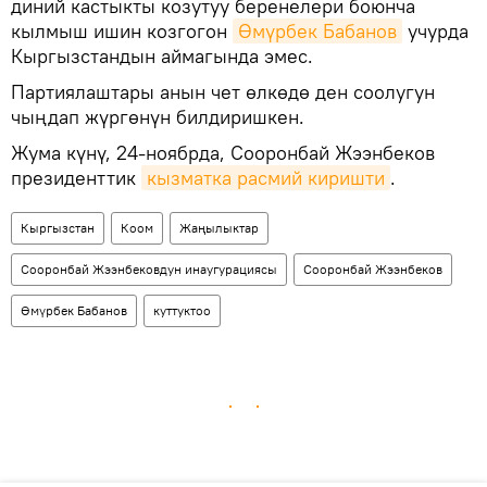
диний кастыкты козутуу беренелери боюнча
кылмыш ишин козгогон
Өмүрбек Бабанов
учурда
Кыргызстандын аймагында эмес.
Партиялаштары анын чет өлкөдө ден соолугун
чыңдап жүргөнүн билдиришкен.
Жума күнү, 24-ноябрда, Сооронбай Жээнбеков
президенттик
кызматка расмий киришти
.
Кыргызстан
Коом
Жаңылыктар
Сооронбай Жээнбековдун инаугурациясы
Сооронбай Жээнбеков
Өмүрбек Бабанов
куттуктоо