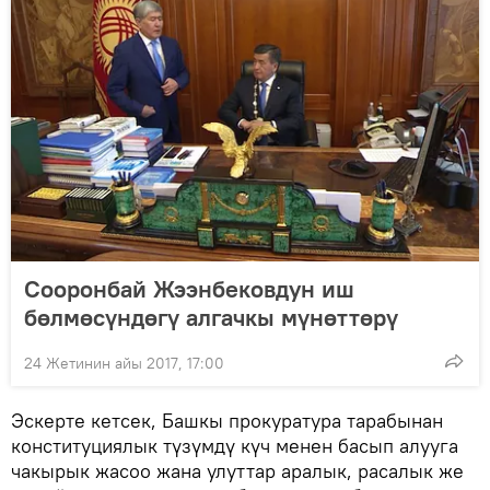
Сооронбай Жээнбековдун иш
бөлмөсүндөгү алгачкы мүнөттөрү
24 Жетинин айы 2017, 17:00
Эскерте кетсек, Башкы прокуратура тарабынан
конституциялык түзүмдү күч менен басып алууга
чакырык жасоо жана улуттар аралык, расалык же