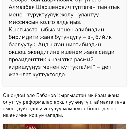
Алмазбек Шаршенович түптөгөн тынчтык
менен туруктуулук жолун улантуу
миссиясын колго алдыңыз.
Кыргызстаныбыз менен элибиздин
биримдиги жана бүтүндүгү – эң бийик
баалуулук. Андыктан ниетибиздин
окшош экендигине ишенем жана сизди
президенттик кызматка расмий
киришүүңүз менен куттуктайм!" — деп
жазылат куттуктоодо.
Ошондой эле Бабанов Кыргызстан мыйзам жана
олуттуу реформалар аркылуу өнүгүп, аймакта гана
эмес, дүйнөдөгү үлгүлүү мамлекет болот деген
ишенимин кошумчалады.