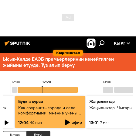
КЫРГ
Кыргызстан
Ысык-Көлдө ЕАЭБ премьерлеринин кеңейтилген
жыйыны өтүүдө. Түз алып берүү
12:00
12:20
13:00
Будь в курсе
Жаңылыктар
уск
Как сохранить города и села
Жаңылыктар. Чыгарыл
комфортными: мнение ученых
Евразии
эфир
12:04
13:01
40 мин
7 мин
Кечээ
Бүгүн