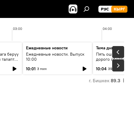
РУС
КЫРГ
03:00
04:00
Ежедневные новости
Тема дня
ага берүү
Ежедневные новости. Выпуск
Пять ошибок котор
 талаптар
10:00
дорого обойтись п
жилья
10:01
10:04
3 мин
39 мин
г. Бишкек
89.3