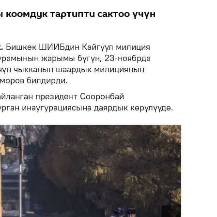
ы коомдук тартипти сактоо үчүн
.
Бишкек ШИИБдин Кайгуул милиция
рамынын жарымы бүгүн, 23-ноябрда
үчүн чыкканын шаардык милициянын
моров билдирди.
йланган президент Сооронбай
урган инаугурациясына даярдык көрүлүүдө.