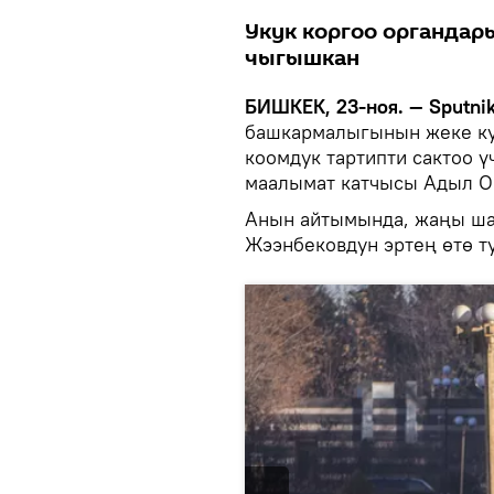
Укук коргоо органдар
чыгышкан
БИШКЕК, 23-ноя. — Sputnik
башкармалыгынын жеке ку
коомдук тартипти сактоо 
маалымат катчысы Адыл О
Анын айтымында, жаңы ша
Жээнбековдун эртең өтө т