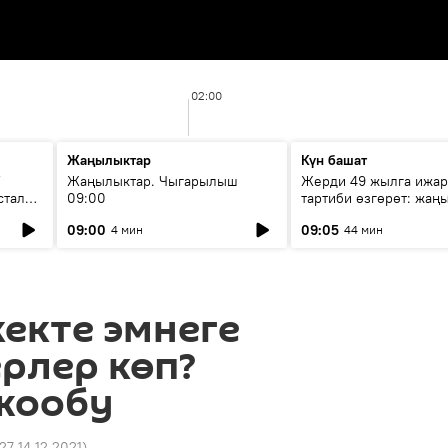
02:00
Жаңылыктар
Күн башат
F
Жаңылыктар. Чыгарылыш
Жерди 49 жылга ижар
стала
09:00
тартиби өзгөрөт: жаңы
эмнени көздөйт?
09:00
09:05
4 мин
44 мин
екте эмнеге
рлер көп?
жообу
:27 14.12.2021
)