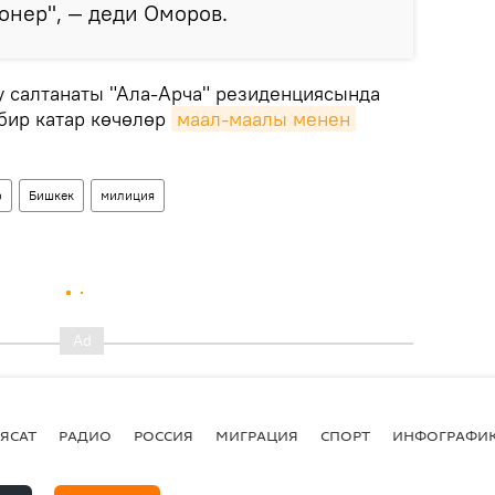
нер", — деди Оморов.
у салтанаты "Ала-Арча" резиденциясында
 бир катар көчөлөр
маал-маалы менен 
р
Бишкек
милиция
ЯСАТ
РАДИО
РОССИЯ
МИГРАЦИЯ
СПОРТ
ИНФОГРАФИ