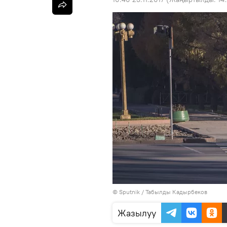
©
Sputnik / Табылды Кадырбеков
Жазылуу