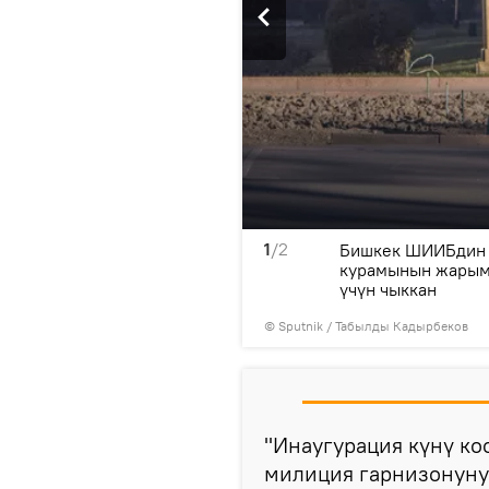
1
/2
 Жээнбековдун эртең өтө
Бишкек ШИИБдин 
лүүдө.
курамынын жарымы
үчүн чыккан
©
Sputnik / Табылды Кадырбеков
"Инаугурация күнү ко
милиция гарнизонунун