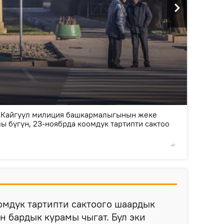
2
/2
Кайгуул милиция башкармалыгынын жеке
 бүгүн, 23-ноябрда коомдук тартипти сактоо
©
Sputni
омдук тартипти сактоого шаардык
 бардык курамы чыгат. Бул эки