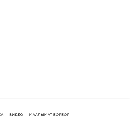
КА
ВИДЕО
МААЛЫМАТ БОРБОР