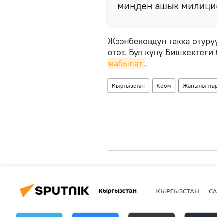
миңден ашык милицио
Жээнбековдун такка отуру
өтөт. Бул күнү Бишкектеги
жабылат
.
Кыргызстан
Коом
Жаңылыкта
Кыргызстан
КЫРГЫЗСТАН
СА