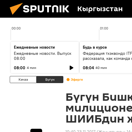
Кыргызстан
00:00
01:00
Ежедневные новости
Будь в курсе
Ежедневные новости. Выпуск
Федерация тхэквондо IT
08:00
рассказала, как команда 
жертвой мошенников
08:00
08:04
4 мин
40 мин
Кечээ
Бүгүн
Эфирге
Бүгүн Бишк
милиционе
ШИИБдин 
10:40 23.11.2017
(Жаңыртылды:
14