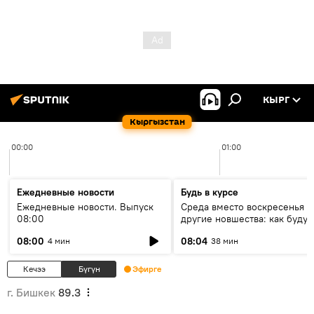
КЫРГ
Кыргызстан
00:00
01:00
Ежедневные новости
Будь в курсе
Ежедневные новости. Выпуск
Среда вместо воскресенья и
08:00
другие новшества: как будут
проходить выборы в КР?
08:00
08:04
4 мин
38 мин
Кечээ
Бүгүн
Эфирге
г. Бишкек
89.3