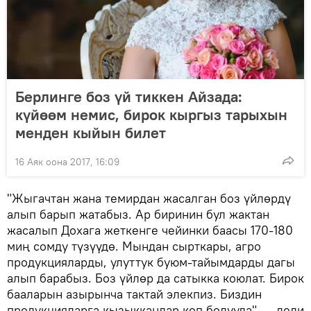
Берлинге боз үй тиккен Айзада:
күйөөм немис, бирок кыргыз тарыхын
менден кыйын билет
16 Аяк оона 2017, 16:09
"Жыгачтан жана темирдан жасалган боз үйлөрдү
алып барып жатабыз. Ар биринин бул жактан
жасалып Дохага жеткенге чейинки баасы 170-180
миң сомду түзүүдө. Мындан сырткары, агро
продукцияларды, улуттук буюм-тайымдарды дагы
алып барабыз. Боз үйлөр да сатыкка коюлат. Бирок
бааларын азырынча тактай элекпиз. Биздин
продукцияларга кызыккандар көп болууда", — деди