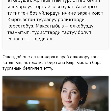
иш-чара үч-төрт айга созулат. Ал жерге
тигилген боз үйлөрдүн ичине экран коюп
Кыргызстан тууралуу роликтерди
көрсөтөбүз. Максатыбыз — өлкөбүздү
таанытып, туристтерди тартуу болуп
саналат", — деди ал.
Ошондой эле ал иш-чарага араб өлкөлөрү гана
катышып, чет жаткан бир гана Кыргызстан бара
турганын белгилеп өттү.