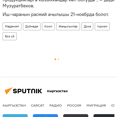
Музуратбеков.
Иш-чаранын расмий ачылышы 21-ноябрда болот.
Маданият
Дүйнөдө
Коом
Жаңылыктар
Доха
туризм
Боз үй
Кыргызстан
КЫРГЫЗСТАН
САЯСАТ
РАДИО
РОССИЯ
МИГРАЦИЯ
СП