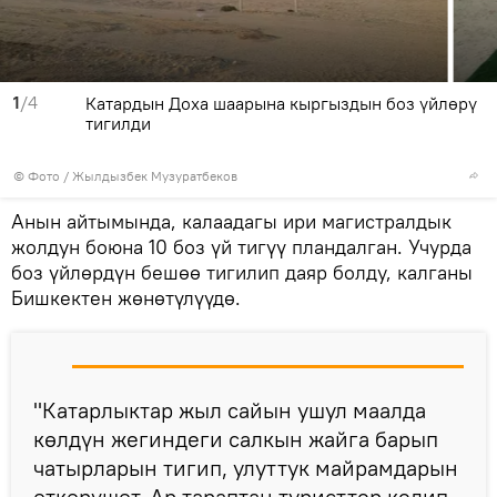
1
/4
Катардын Доха шаарына кыргыздын боз үйлөрү
тигилди
© Фото / Жылдызбек Музуратбеков
Анын айтымында, калаадагы ири магистралдык
жолдун боюна 10 боз үй тигүү пландалган. Учурда
боз үйлөрдүн бешөө тигилип даяр болду, калганы
Бишкектен жөнөтүлүүдө.
"Катарлыктар жыл сайын ушул маалда
көлдүн жегиндеги салкын жайга барып
чатырларын тигип, улуттук майрамдарын
өткөрүшөт. Ар тараптан туристтер келип