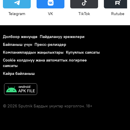
Telegram
VK
ТikТоk
Rutube
Долбоор жөнүндө
Пайдалануу эрежелери
Байланыш үчүн
Пресс-релиздер
Компаниялардын жаңылыктары
Купуялык саясаты
Cookie колдонуу жана автоматтык логирлөө
саясаты
Кайра байланыш
© 2026 Sputnik Бардык укуктар корголгон. 18+