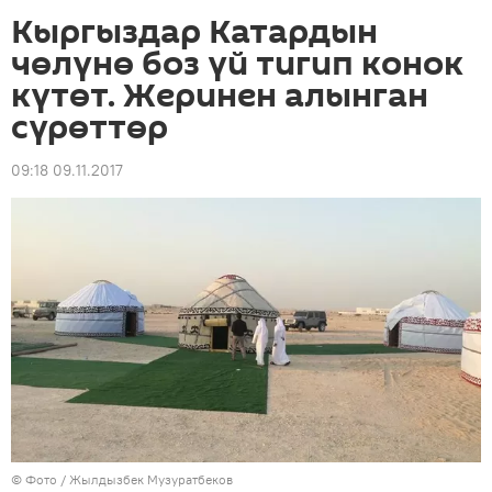
Кыргыздар Катардын
чөлүнө боз үй тигип конок
күтөт. Жеринен алынган
сүрөттөр
09:18 09.11.2017
© Фото / Жылдызбек Музуратбеков