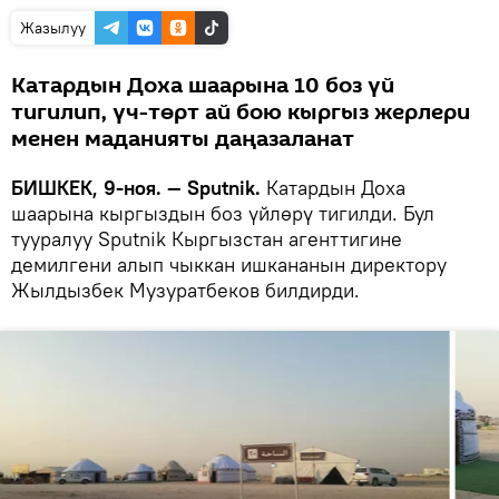
Жазылуу
Катардын Доха шаарына 10 боз үй
тигилип, үч-төрт ай бою кыргыз жерлери
менен маданияты даңазаланат
БИШКЕК, 9-ноя. — Sputnik.
Катардын Доха
шаарына кыргыздын боз үйлөрү тигилди. Бул
тууралуу Sputnik Кыргызстан агенттигине
демилгени алып чыккан ишкананын директору
Жылдызбек Музуратбеков билдирди.