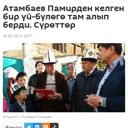
Атамбаев Памирден келген
бир үй-бүлөгө там алып
берди. Сүрөттөр
16:04 08.11.2017
©
Sputnik
/ Нурзада Мукашева
Жазылуу