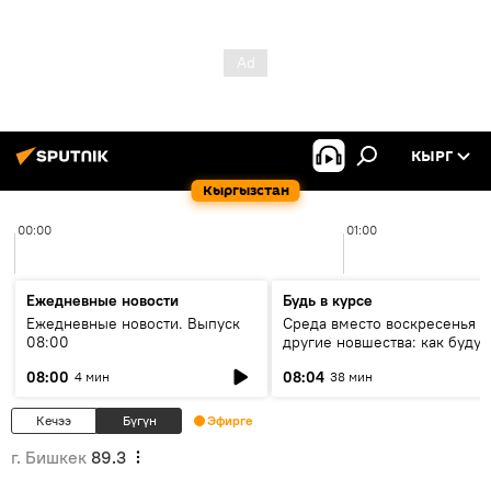
КЫРГ
Кыргызстан
00:00
01:00
Ежедневные новости
Будь в курсе
Ежедневные новости. Выпуск
Среда вместо воскресенья и
08:00
другие новшества: как будут
проходить выборы в КР?
08:00
08:04
4 мин
38 мин
Кечээ
Бүгүн
Эфирге
г. Бишкек
89.3