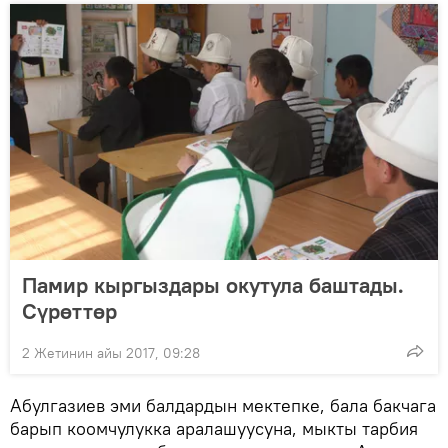
Памир кыргыздары окутула баштады.
Сүрөттөр
2 Жетинин айы 2017, 09:28
Абулгазиев эми балдардын мектепке, бала бакчага
барып коомчулукка аралашуусуна, мыкты тарбия