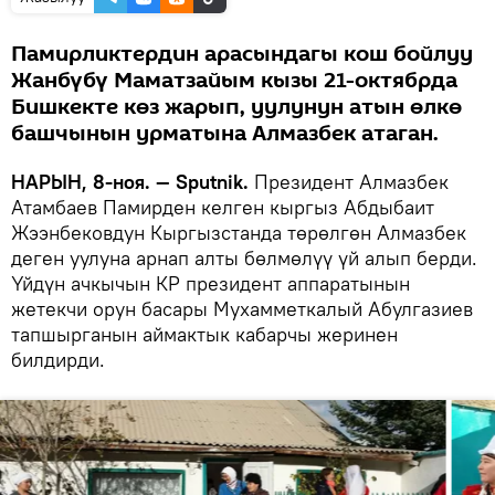
Памирликтердин арасындагы кош бойлуу
Жанбүбү Маматзайым кызы 21-октябрда
Бишкекте көз жарып, уулунун атын өлкө
башчынын урматына Алмазбек атаган.
НАРЫН, 8-ноя. — Sputnik.
Президент Алмазбек
Атамбаев Памирден келген кыргыз Абдыбаит
Жээнбековдун Кыргызстанда төрөлгөн Алмазбек
деген уулуна арнап алты бөлмөлүү үй алып берди.
Үйдүн ачкычын КР президент аппаратынын
жетекчи орун басары Мухамметкалый Абулгазиев
тапшырганын аймактык кабарчы жеринен
билдирди.