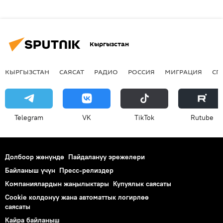
Кыргызстан
КЫРГЫЗСТАН
САЯСАТ
РАДИО
РОССИЯ
МИГРАЦИЯ
СП
Telegram
VK
ТikТоk
Rutube
Долбоор жөнүндө
Пайдалануу эрежелери
Байланыш үчүн
Пресс-релиздер
Компаниялардын жаңылыктары
Купуялык саясаты
Cookie колдонуу жана автоматтык логирлөө
саясаты
Кайра байланыш