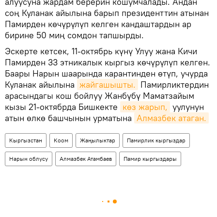
алуусуна жардам берерин кошумчалады. Андан
соң Куланак айылына барып президенттин атынан
Памирден көчүрүлүп келген кандаштардын ар
бирине 50 миң сомдон тапшырды.
Эскерте кетсек, 11-октябрь күнү Улуу жана Кичи
Памирден 33 этникалык кыргыз көчүрүлүп келген.
Баары Нарын шаарында карантинден өтүп, учурда
Куланак айылына
жайгашышты.
Памирликтердин
арасындагы кош бойлуу Жанбүбү Маматзайым
кызы 21-октябрда Бишкекте
көз жарып,
уулунун
атын өлкө башчынын урматына
Алмазбек атаган.
Кыргызстан
Коом
Жаңылыктар
Памирлик кыргыздар
Нарын облусу
Алмазбек Атамбаев
Памир кыргыздары