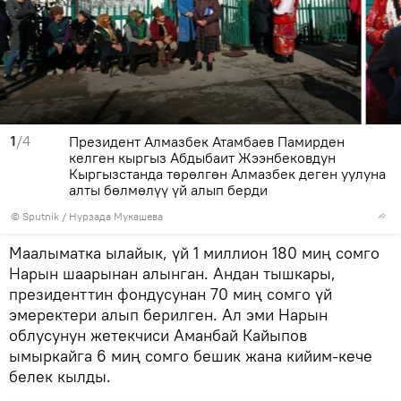
1
/4
Президент Алмазбек Атамбаев Памирден
келген кыргыз Абдыбаит Жээнбековдун
Кыргызстанда төрөлгөн Алмазбек деген уулуна
алты бөлмөлүү үй алып берди
©
Sputnik
/ Нурзада Мукашева
Маалыматка ылайык, үй 1 миллион 180 миң сомго
Нарын шаарынан алынган. Андан тышкары,
президенттин фондусунан 70 миң сомго үй
эмеректери алып берилген. Ал эми Нарын
облусунун жетекчиси Аманбай Кайыпов
ымыркайга 6 миң сомго бешик жана кийим-кече
белек кылды.