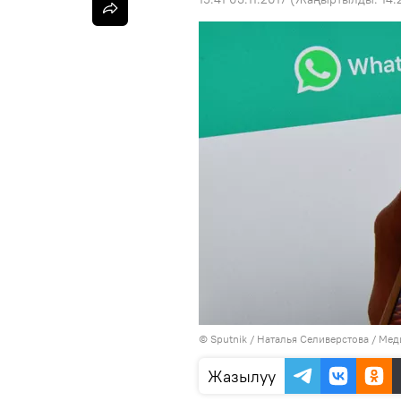
©
Sputnik
/ Наталья Селиверстова
/
Мед
Жазылуу