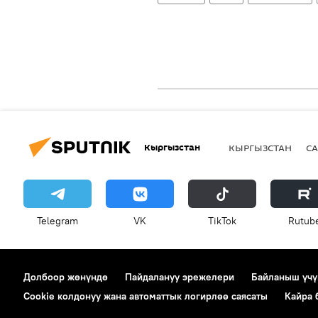
Кыргызстан
КЫРГЫЗСТАН
СА
Telegram
VK
ТikТоk
Rutub
Долбоор жөнүндө
Пайдалануу эрежелери
Байланыш үчү
Cookie колдонуу жана автоматтык логирлөө саясаты
Кайра