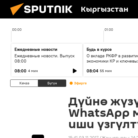
Кыргызстан
00:00
01:00
Ежедневные новости
Будь в курсе
Ежедневные новости. Выпуск
О вкладе РКФР в развити
08:00
экономики КР и ключевы
секторах до 2030 года
08:00
08:04
4 мин
55 мин
Кечээ
Бүгүн
Эфирге
Дүйнө жүз
WhatsApp 
иши үзгүл
15:41 03.11.2017
(Жаңыртылды:
14: