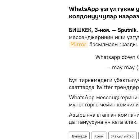
WhatsApp үзгүлтүккө 
колдонуучулар наара
БИШКЕК, 3-ноя. — Sputnik.
мессенджеринин иши үзгүл
Mirror
басылмасы жазды.
Whatsapp down 
— may may (
​Бул тиркемедеги убактыл
сааттарда Twitter трендде
WhatsApp мессенджеринин 
мүнөттөргө чейин кемчили
Азырынча аталган компан
даттануусуна үн ката элек.
Дүйнөдө
Коом
Жаңылыктар