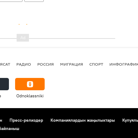
ЯСАТ
РАДИО
РОССИЯ
МИГРАЦИЯ
СПОРТ
ИНФОГРАФИ
e
Odnoklassniki
н
Пресс-релиздер
Компаниялардын жаңылыктары
Купуял
 байланыш