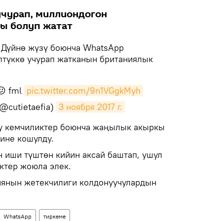
учурап, миллиондогон
зы болуп жатат
Дүйнө жүзү боюнча WhatsApp
түккө учурап жатканын британиялык
😕 fml
pic.twitter.com/9n1VGgkMyh
@cutietaefia)
3 ноября 2017 г.
уу кемчиликтер боюнча жаңылык акыркы
рине кошулду.
иши түштөн кийин аксай баштап, ушул
ктер жоюла элек.
иянын жетекчилиги колдонуучулардын
WhatsApp
тиркеме