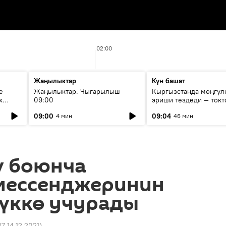
02:00
Жаңылыктар
Күн башат
е
Жаңылыктар. Чыгарылыш
Кыргызстанда мөңгүл
х
09:00
эриши тездеди — токт
мүмкүн эмеспи?
09:00
09:04
4 мин
46 мин
ү боюнча
мессенджеринин
түккө учурады
27 14.12.2021
)