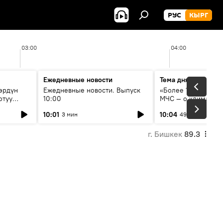
РУС
КЫРГ
03:00
04:00
Ежедневные новости
Тема дня
өрдүн
Ежедневные новости. Выпуск
«Более 1200 сёл в 
отуу
10:00
МЧС — о климате, 
системе оповещен
10:01
10:04
3 мин
49 мин
населения
г. Бишкек
89.3