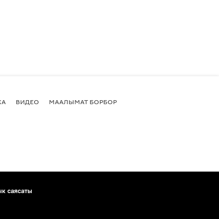
КА
ВИДЕО
МААЛЫМАТ БОРБОР
ык саясаты