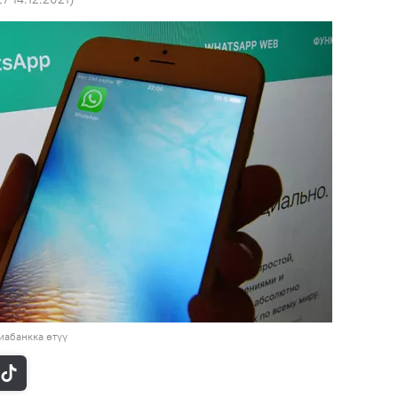
иабанкка өтүү