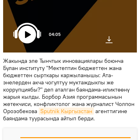
04:05
Жакында эле Тынчтык инновациялары боюнча
Булан институту "Мектептин бюджеттен жана
бюджеттен сырткары каржыланышы: Ата-
энелерден акча чогултуу муктаждыкпы же
коррупциябы?" деп аталган баяндама-иликтөөнү
жарыя кылды. Борбор Азия программасынын
жетекчиси, конфликтолог жана журналист Чолпон
Орозобекова
Sputnik Кыргызстан
агенттигине
баяндама туурасында айтып берди.