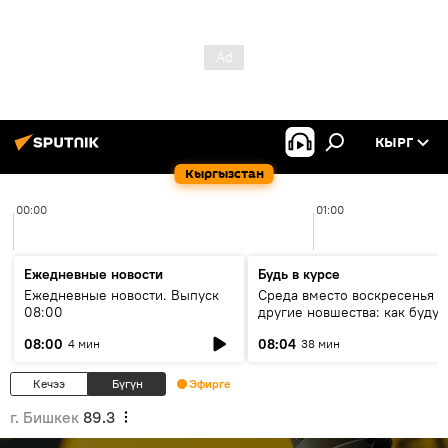
КЫРГ
Кыргызстан
00:00
01:00
Ежедневные новости
Будь в курсе
Ежедневные новости. Выпуск
Среда вместо воскресенья и
08:00
другие новшества: как будут
проходить выборы в КР?
08:00
08:04
4 мин
38 мин
Кечээ
Бүгүн
Эфирге
г. Бишкек
89.3