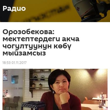
Радио
Орозобекова:
мектептердеги акча
чогултуунун көбү
мыйзамсыз
18:53 01.11.2017