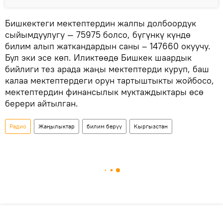
Бишкектеги мектептердин жалпы долбоордук
сыйымдуулугу — 75975 болсо, бүгүнкү күндө
билим алып жаткандардын саны – 147660 окуучу.
Бул эки эсе көп. Иликтөөдө Бишкек шаардык
бийлиги тез арада жаңы мектептерди куруп, баш
калаа мектептердеги орун тартыштыкты жойбосо,
мектептердин финансылык муктаждыктары өсө
берери айтылган.
Радио
Жаңылыктар
билим берүү
Кыргызстан