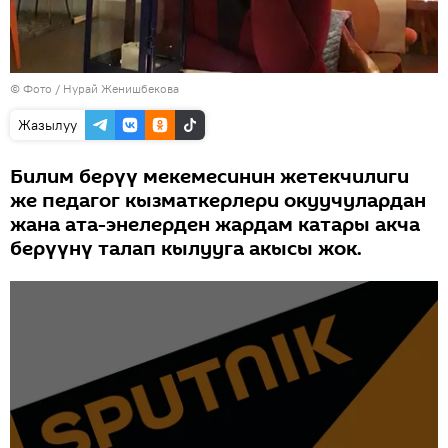
© Фото / Нурай Женишбекова
Жазылуу
Билим берүү мекемесинин жетекчилиги
же педагог кызматкерлери окуучулардан
жана ата-энелерден жардам катары акча
берүүнү талап кылууга акысы жок.