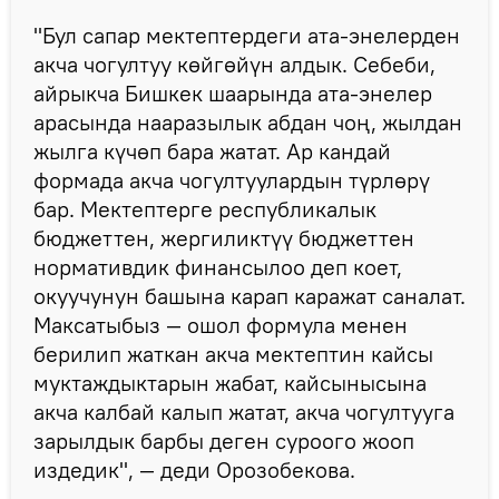
"Бул сапар мектептердеги ата-энелерден
акча чогултуу көйгөйүн алдык. Себеби,
айрыкча Бишкек шаарында ата-энелер
арасында нааразылык абдан чоң, жылдан
жылга күчөп бара жатат. Ар кандай
формада акча чогултуулардын түрлөрү
бар. Мектептерге республикалык
бюджеттен, жергиликтүү бюджеттен
нормативдик финансылоо деп коет,
окуучунун башына карап каражат саналат.
Максатыбыз — ошол формула менен
берилип жаткан акча мектептин кайсы
муктаждыктарын жабат, кайсынысына
акча калбай калып жатат, акча чогултууга
зарылдык барбы деген суроого жооп
издедик", — деди Орозобекова.