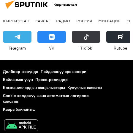
Кыргызстан
КЫРГЫЗСТАН
САЯСАТ
РАДИО
РОССИЯ
МИГРАЦИЯ
СП
Telegram
VK
ТikТоk
Rutube
Долбоор жөнүндө
Пайдалануу эрежелери
Байланыш үчүн
Пресс-релиздер
Компаниялардын жаңылыктары
Купуялык саясаты
Cookie колдонуу жана автоматтык логирлөө
саясаты
Кайра байланыш