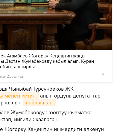
2
/3
бек Атамбаев Жогорку Кеңештин жаңы
сы Дастан Жумабековду кабыл алып, Куран
тебин тапшырды
лтан Досалиев
©
Пресс-
брда Чыныбай Турсунбеков ЖК
ы менен кетип,
анын ордуна депутаттар
ер кылып
шайлашкан.
баев Жумабековду жооптуу кызматка
тап, ийгилик каалаган.
е Жогорку Кеңештин ишмердиги өлкөнүн