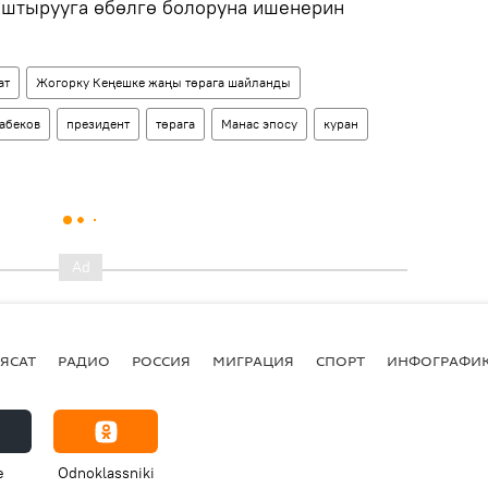
аштырууга өбөлгө болоруна ишенерин
ат
Жогорку Кеңешке жаңы төрага шайланды
абеков
президент
төрага
Манас эпосу
куран
ЯСАТ
РАДИО
РОССИЯ
МИГРАЦИЯ
СПОРТ
ИНФОГРАФИ
e
Odnoklassniki