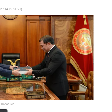
:27 14.12.2021
)
н Досалиев