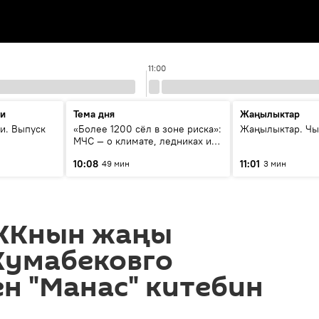
11:00
ти
Тема дня
Жаңылыктар
и. Выпуск
«Более 1200 сёл в зоне риска»:
Жаңылыктар. Чы
МЧС — о климате, ледниках и
системе оповещения
10:08
11:01
49 мин
3 мин
населения
ЖКнын жаңы
Жумабековго
н "Манас" китебин