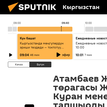
Кыргызстан
09:00
09:40
10:00
Күн башат
Ежедневные новос
лыш
Кыргызстанда мөңгүлөрдүн
Ежедневные новост
эриши тездеди — токтотуу
10:00
мүмкүн эмеспи?
эфир
09:04
10:01
46 мин
7 мин
Кечээ
Бүгүн
Атамбаев 
төрагасы 
Куран мене
тапшырды