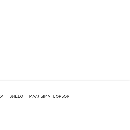
КА
ВИДЕО
МААЛЫМАТ БОРБОР