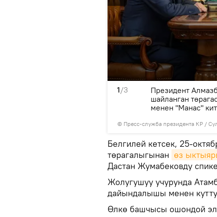
1
/3
Кеңештин ишмердиги
Президент Алмаз
ырууга өбөлгө болоруна
шайланган төрага
менен "Манас" ки
©
Пресс-служба президента КР / Су
Белгилей кетсек, 25-октя
төрагалыгынан
өз ыктыяр
Дастан Жумабековду спик
Жолугушуу учурунда Атам
дайындалышы менен куттук
Өлкө башчысы ошондой эл