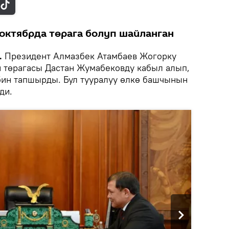
октябрда төрага болуп шайланган
.
Президент Алмазбек Атамбаев Жогорку
 төрагасы Дастан Жумабековду кабыл алып,
бин тапшырды. Бул тууралуу өлкө башчынын
ди.