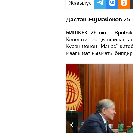
Жазылуу
Дастан Жумабеков 25-
БИШКЕК, 26-окт. — Sputnik
Кеңештин жаңы шайланган
Куран менен "Манас" ките
маалымат кызматы билдир