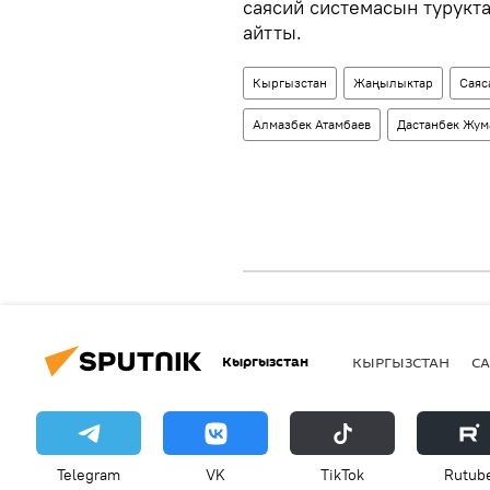
саясий системасын турукт
айтты.
Кыргызстан
Жаңылыктар
Саяс
Алмазбек Атамбаев
Дастанбек Жум
Кыргызстан
КЫРГЫЗСТАН
СА
Telegram
VK
ТikТоk
Rutub