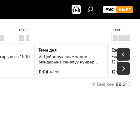
РУС
КЫРГ
12:00
13:00
Тема дня
Ежедневные 
гарылыш 11:00
VI Дүйнөлүк көчмөндөр
Ежедневные н
оюндарына саналуу күндөр
12:00
калды: даярдык иштери кайсы
11:04
12:01
47 мин
3 мин
этапка жетти?
г. Бишкек
89.3