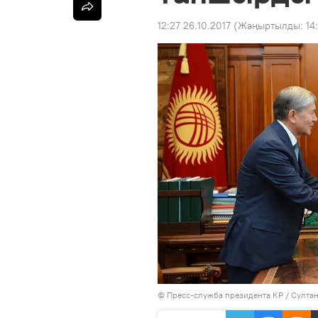
12:27 26.10.2017
(Жаңыртылды:
14
©
Пресс-служба президента КР / Султа