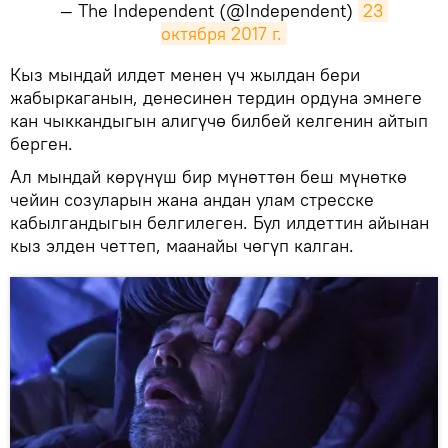
— The Independent (@Independent)
23 
октября 2017 г.
​Кыз мындай илдет менен үч жылдан бери
жабыркаганын, денесинен тердин ордуна эмнеге
кан чыккандыгын алигүчө билбей келгенин айтып
берген.
Ал мындай көрүнүш бир мүнөттөн беш мүнөткө
чейин созуларын жана андан улам стресске
кабылгандыгын белгилеген. Бул илдеттин айынан
кыз элден четтеп, маанайы чөгүп калган.