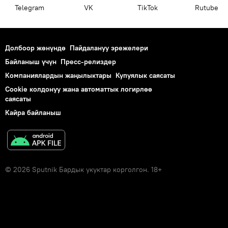
Telegram
VK
ТikТоk
Rutube
Долбоор жөнүндө
Пайдалануу эрежелери
Байланыш үчүн
Пресс-релиздер
Компаниялардын жаңылыктары
Купуялык саясаты
Cookie колдонуу жана автоматтык логирлөө
саясаты
Кайра байланыш
© 2026 Sputnik Бардык укуктар корголгон. 18+