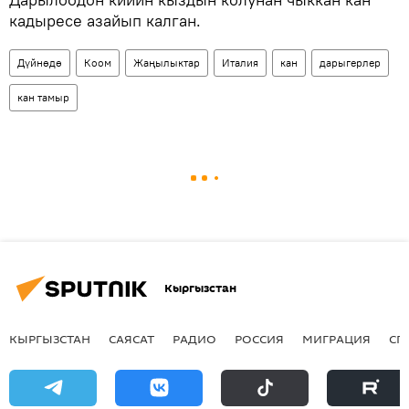
кадыресе азайып калган.
Дүйнөдө
Коом
Жаңылыктар
Италия
кан
дарыгерлер
кан тамыр
Кыргызстан
КЫРГЫЗСТАН
САЯСАТ
РАДИО
РОССИЯ
МИГРАЦИЯ
СП