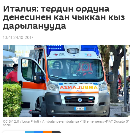
Италия: тердин ордуна
денесинен кан чыккан кыз
дарыланууда
10:41 24.10.2017
CC BY 2.0
/
Luca Prioli
/
Ambulance-ambulanza -118 emergency-FIAT Ducato 3°
serie