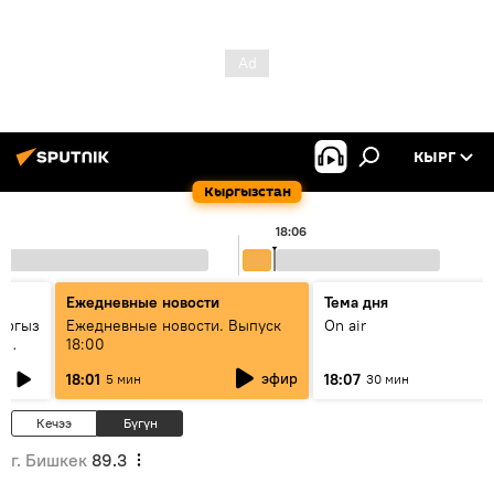
КЫРГ
Кыргызстан
18:06
Ежедневные новости
Тема дня
ыргыз
Ежедневные новости. Выпуск
On air
н
18:00
эфир
18:01
18:07
5 мин
30 мин
Кечээ
Бүгүн
г. Бишкек
89.3