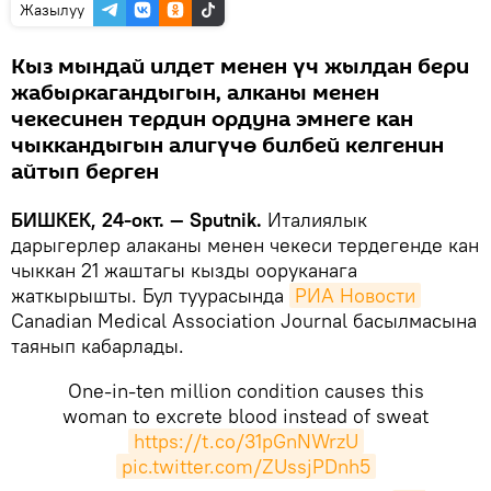
Жазылуу
Кыз мындай илдет менен үч жылдан бери
жабыркагандыгын, алканы менен
чекесинен тердин ордуна эмнеге кан
чыккандыгын алигүчө билбей келгенин
айтып берген
БИШКЕК, 24-окт. — Sputnik.
Италиялык
дарыгерлер алаканы менен чекеси тердегенде кан
чыккан 21 жаштагы кызды ооруканага
жаткырышты. Бул туурасында
РИА Новости
Canadian Medical Association Journal басылмасына
таянып кабарлады.
One-in-ten million condition causes this
woman to excrete blood instead of sweat
https://t.co/31pGnNWrzU
pic.twitter.com/ZUssjPDnh5