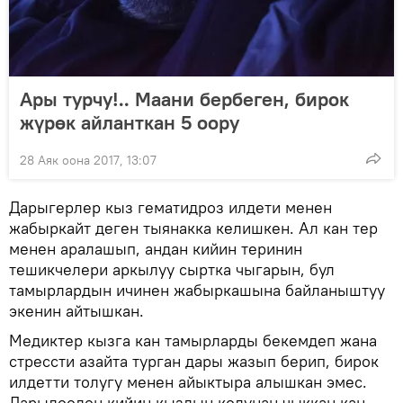
Ары турчу!.. Маани бербеген, бирок
жүрөк айланткан 5 оору
28 Аяк оона 2017, 13:07
Дарыгерлер кыз гематидроз илдети менен
жабыркайт деген тыянакка келишкен. Ал кан тер
менен аралашып, андан кийин теринин
тешикчелери аркылуу сыртка чыгарын, бул
тамырлардын ичинен жабыркашына байланыштуу
экенин айтышкан.
Медиктер кызга кан тамырларды бекемдеп жана
стрессти азайта турган дары жазып берип, бирок
илдетти толугу менен айыктыра алышкан эмес.
Дарылоодон кийин кыздын колунан чыккан кан