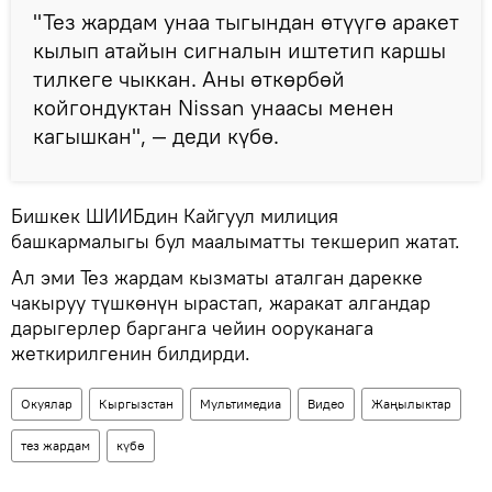
"Тез жардам унаа тыгындан өтүүгө аракет
кылып атайын сигналын иштетип каршы
тилкеге чыккан. Аны өткөрбөй
койгондуктан Nissan унаасы менен
кагышкан", — деди күбө.
Бишкек ШИИБдин Кайгуул милиция
башкармалыгы бул маалыматты текшерип жатат.
Ал эми Тез жардам кызматы аталган дарекке
чакыруу түшкөнүн ырастап, жаракат алгандар
дарыгерлер барганга чейин ооруканага
жеткирилгенин билдирди.
Окуялар
Кыргызстан
Мультимедиа
Видео
Жаңылыктар
тез жардам
күбө