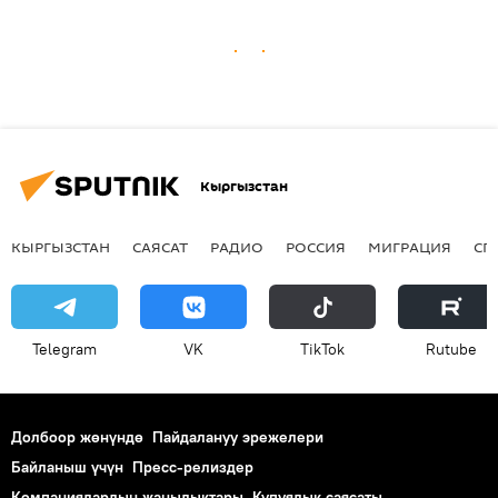
Кыргызстан
КЫРГЫЗСТАН
САЯСАТ
РАДИО
РОССИЯ
МИГРАЦИЯ
СП
Telegram
VK
ТikТоk
Rutube
Долбоор жөнүндө
Пайдалануу эрежелери
Байланыш үчүн
Пресс-релиздер
Компаниялардын жаңылыктары
Купуялык саясаты