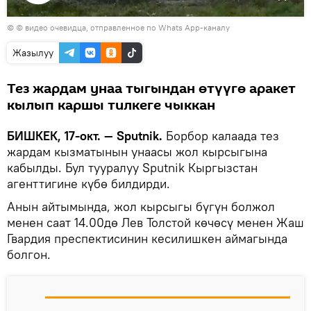
Видеону
© © видео очевидца, отправленное по Whats App-каналу
көрсөтүү
Жазылуу
Тез жардам унаа тыгындан өтүүгө аракет
кылып каршы тилкеге чыккан
БИШКЕК, 17-окт. — Sputnik.
Борбор калаада тез
жардам кызматынын унаасы жол кырсыгына
кабылды. Бул тууралуу Sputnik Кыргызстан
агенттигине күбө билдирди.
Анын айтымында, жол кырсыгы бүгүн болжол
менен саат 14.00дө Лев Толстой көчөсү менен Жаш
Гвардия преспектисинин кесилишкен аймагында
болгон.