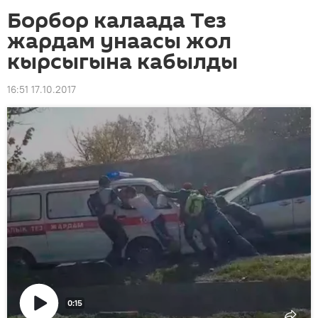
Борбор калаада Тез
жардам унаасы жол
кырсыгына кабылды
16:51 17.10.2017
0:15