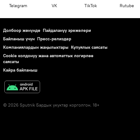
Telegram
VK
ТikТоk
Rutube
Долбоор жөнүндө
Пайдалануу эрежелери
Байланыш үчүн
Пресс-релиздер
Компаниялардын жаңылыктары
Купуялык саясаты
Cookie колдонуу жана автоматтык логирлөө
саясаты
Кайра байланыш
© 2026 Sputnik Бардык укуктар корголгон. 18+