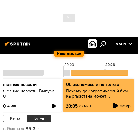
КЫРГ
Кыргызстан
20:00
20:26
едневные новости
Об экономике и не только
едневные новости. Выпуск
Почему демографический бум
:00
Кыргызстана может
превратиться в проблему и как
эфир
:00
20:05
4 мин
37 мин
этого избежать
Кечээ
Бүгүн
г. Бишкек
89.3