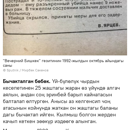
"Вечерний Бишкек" гезитинин 1992-жылдын октябрь айындагы
саны
©
Sputnik
/ Мирбек Сакенов
Бычакталган бөбөк.
Үй-бүлөлүк чырдын
кесепетинен 25 жаштагы жаран өз үйүндө алгач
аялын, андан соң эринбей барып кайнатасын
балталап өлтүргөн. Анысы аз келгенсип чоң
атасынын койнунда жаткан он жаштагы баланы
дагы бычактап ийген. Кылмыш болгон жерден
качып кеткен зөөкүр издөөгө алынган.