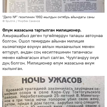
"Дело №" гезитинин 1992-жылдын октябрь айындагы саны
©
Sputnik
/ Мирбек Сакенов
Өлүм жазасына тартылган милиционер.
Ажырашабыз деген түгөйлөрдүн талашы автоунаа
болгон. Ошол темирдин айынан милиция
кызматкери өзүнүн аялын мыкаачылык менен
өлтүрүп, аңдан соң кесиптешинин тапанчасы
менен кайнагасын атып салган. Чуулгандуу окуя
дүң болгон. Милиционер өлүм жазасына өкүм
кылынган.