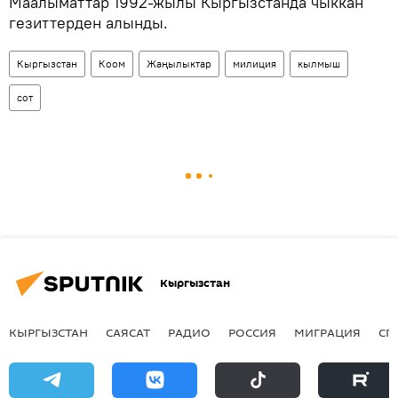
Маалыматтар 1992-жылы Кыргызстанда чыккан
гезиттерден алынды.
Кыргызстан
Коом
Жаңылыктар
милиция
кылмыш
сот
Кыргызстан
КЫРГЫЗСТАН
САЯСАТ
РАДИО
РОССИЯ
МИГРАЦИЯ
СП