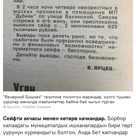
"Вечерний Бишкек" гезитине тонолгон жарандар, колго түшкөн
уурулар жөнүндө маалыматтар байма-бай чыгып турган
©
Sputnik
/ Мирбек Сакенов
Сейфти акчасы менен көтөрө качкандар.
Борбор
калаадагы муниципалдык ишканалардын бири төрт
уурунун курмандыгы болгон. Анда бет капчандар