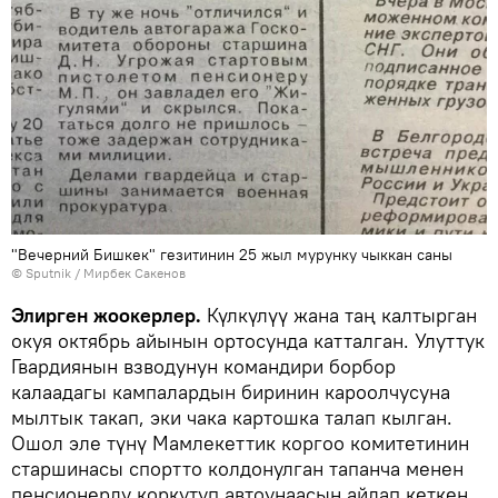
"Вечерний Бишкек" гезитинин 25 жыл мурунку чыккан саны
©
Sputnik
/ Мирбек Сакенов
Элирген жоокерлер.
Күлкүлүү жана таң калтырган
окуя октябрь айынын ортосунда катталган. Улуттук
Гвардиянын взводунун командири борбор
калаадагы кампалардын биринин кароолчусуна
мылтык такап, эки чака картошка талап кылган.
Ошол эле түнү Мамлекеттик коргоо комитетинин
старшинасы спортто колдонулган тапанча менен
пенсионерду коркутуп автоунаасын айдап кеткен.