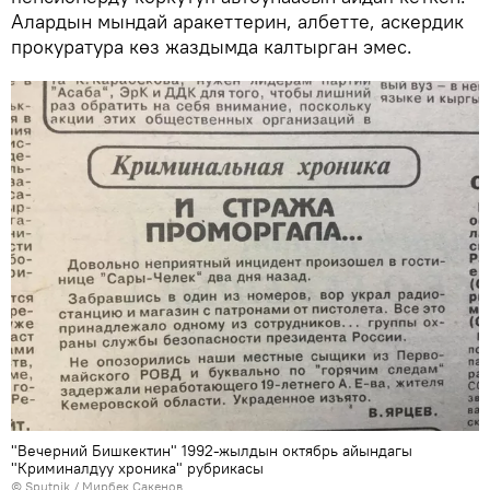
Алардын мындай аракеттерин, албетте, аскердик
прокуратура көз жаздымда калтырган эмес.
"Вечерний Бишкектин" 1992-жылдын октябрь айындагы
"Криминалдуу хроника" рубрикасы
©
Sputnik
/ Мирбек Сакенов