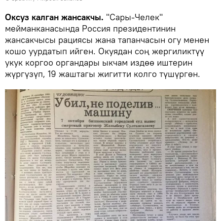
Оксуз калган жансакчы.
"Сары-Челек"
мейманканасында Россия президентинин
жансакчысы рациясы жана тапанчасын огу менен
кошо уурдатып ийген. Окуядан соң жергиликтүү
укук коргоо органдары ыкчам издөө иштерин
жүргүзүп, 19 жаштагы жигитти колго түшүргөн.