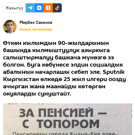
Жазылуу
Мирбек Сакенов
Бардык материалдар
Өткөн кылымдын 90-жылдарынын
башында кылмыштуулук азыркыга
салыштырмалуу башкача мүнөзгө ээ
болгон. Буга көбүнесе элдин социалдык
абалынын начарлашы себеп эле. Sputnik
Кыргызстан өлкөдө 25 жыл илгери оозду
ачырган жана маанайды көтөргөн
окуяларды сунуштайт.