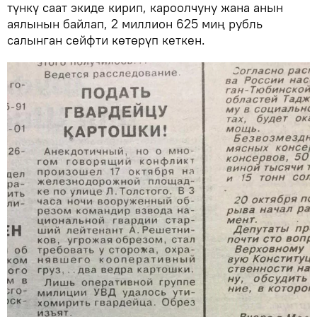
түнкү саат экиде кирип, кароолчуну жана анын
аялынын байлап, 2 миллион 625 миң рубль
салынган сейфти көтөрүп кеткен.