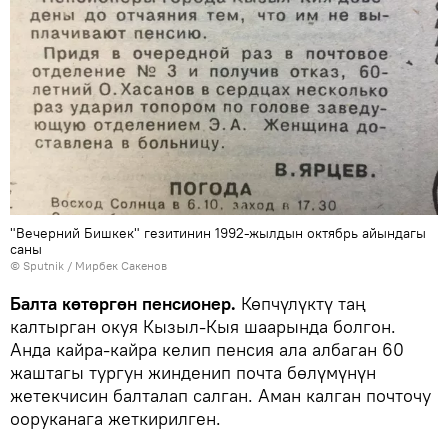
"Вечерний Бишкек" гезитинин 1992-жылдын октябрь айындагы
саны
©
Sputnik
/ Мирбек Сакенов
Балта көтөргөн пенсионер.
Көпчүлүктү таң
калтырган окуя Кызыл-Кыя шаарында болгон.
Анда кайра-кайра келип пенсия ала албаган 60
жаштагы тургун жинденип почта бөлүмүнүн
жетекчисин балталап салган. Аман калган почточу
ооруканага жеткирилген.