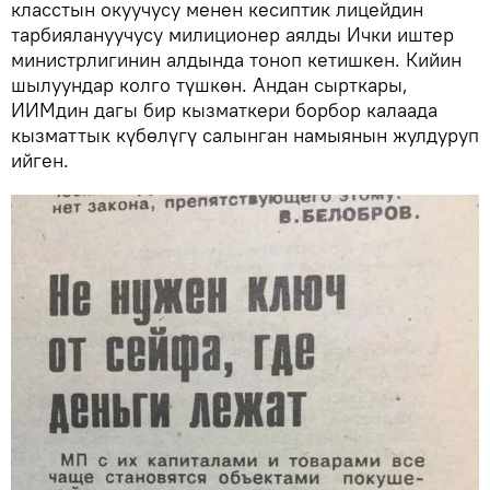
класстын окуучусу менен кесиптик лицейдин
тарбиялануучусу милиционер аялды Ички иштер
министрлигинин алдында тоноп кетишкен. Кийин
шылуундар колго түшкөн. Андан сырткары,
ИИМдин дагы бир кызматкери борбор калаада
кызматтык күбөлүгү салынган намыянын жулдуруп
ийген.