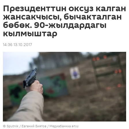
Президенттин оксуз калган
жансакчысы, бычакталган
бөбөк. 90-жылдардагы
кылмыштар
14:36 13.10.2017
©
Sputnik
/ Евгений Биятов
/
Медиабанкка өтүү