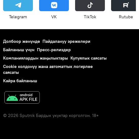
Telegram
VK
ТikТоk
Rutube
Долбоор жөнүндө
Пайдалануу эрежелери
Байланыш үчүн
Пресс-релиздер
Компаниялардын жаңылыктары
Купуялык саясаты
Cookie колдонуу жана автоматтык логирлөө
саясаты
Кайра байланыш
© 2026 Sputnik Бардык укуктар корголгон. 18+