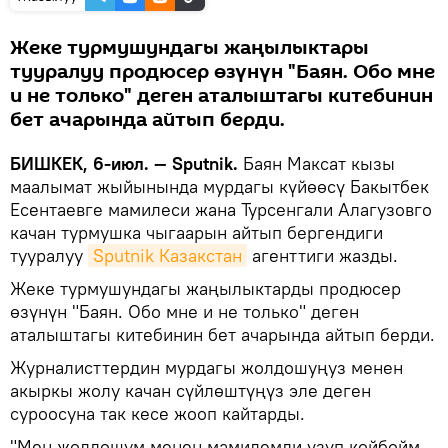
Жеке турмушундагы жаңылыктары
тууралуу продюсер өзүнүн "Баян. Обо мне
и не только" деген аталыштагы китебинин
бет ачарында айтып берди.
БИШКЕК, 6-июл. — Sputnik.
Баян Максат кызы
маалымат жыйынында мурдагы күйөөсү Бакытбек
Есентаевге мамилеси жана Турсенгали Алагузовго
качан турмушка чыгаарын айтып бергендиги
тууралуу
Sputnik Казакстан
агенттиги жазды.
Жеке турмушундагы жаңылыктарды продюсер
өзүнүн "Баян. Обо мне и не только" деген
аталыштагы китебинин бет ачарында айтып берди.
Журналисттердин мурдагы жолдошуңуз менен
акыркы жолу качан сүйлөштүңүз эле деген
суроосуна так кесе жооп кайтарды.
"Мен жолдошум менен мамилемди үзүп койбойм.