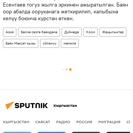
Есентаев тогуз жылга эркинен ажыратылган. Баян
оор абалда ооруканага жеткирилип, калыбына
келүү боюнча курстан өткөн.
Азия
Басма сөзгө баяндама
Дүйнөдө
Коом
Жаңылыктар
Баян Максат кызы
үйлөнүү
мамиле
Кыргызстан
КЫРГЫЗСТАН
САЯСАТ
РАДИО
РОССИЯ
МИГРАЦИЯ
СП