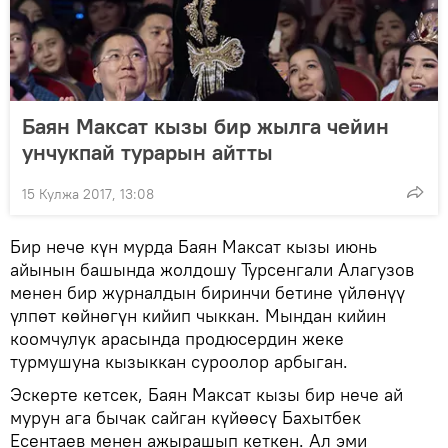
Баян Максат кызы бир жылга чейин
унчукпай турарын айтты
15 Кулжа 2017, 13:08
Бир нече күн мурда Баян Максат кызы июнь
айынын башында жолдошу Турсенгали Алагузов
менен бир журналдын биринчи бетине үйлөнүү
үлпөт көйнөгүн кийип чыккан. Мындан кийин
коомчулук арасында продюсердин жеке
турмушуна кызыккан суроолор арбыган.
Эскерте кетсек, Баян Максат кызы бир нече ай
мурун ага бычак сайган күйөөсү Бахытбек
Есентаев менен ажырашып кеткен. Ал эми