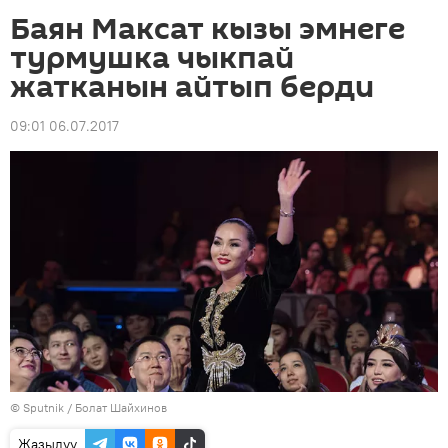
Баян Максат кызы эмнеге
турмушка чыкпай
жатканын айтып берди
09:01 06.07.2017
©
Sputnik
/ Болат Шайхинов
Жазылуу