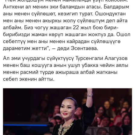
Анткени ал менин эки баламдын атасы. Балдарым
аны менен сүйлөшөт, кезигип турат. Ошондуктан
мен аны менен акыркы жолу сүйлөштүм деп айта
албайм. Биз чогуу жашаган 22 жыл бою бири-
бирибизди жаман көрүп жашаган жокпуз да. Ошол
себептүү мен аны менен кайрадан сүйлөшүүгө
дараметим жетти", — деди Эсентаева.
Ал эми учурдагы сүйүктүүсү Турсенгали Алагузов
менен баш кошууга анын ушул убакка чейин аялы
менен расмий түрдө ажыраша албай жатканы
себеп экенин айтты.