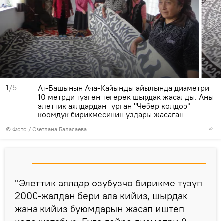
1
/5
Ат-Башынын Ача-Кайыңды айылында диаметри
10 метрди түзгөн тегерек шырдак жасалды. Аны
элеттик аялдардан турган "Чебер колдор"
коомдук бирикмесинин уздары жасаган
© Фото / Светлана Балалаева
"Элеттик аялдар өзүбүзчө бирикме түзүп
2000-жалдан бери ала кийиз, шырдак
жана кийиз буюмдарын жасап иштеп