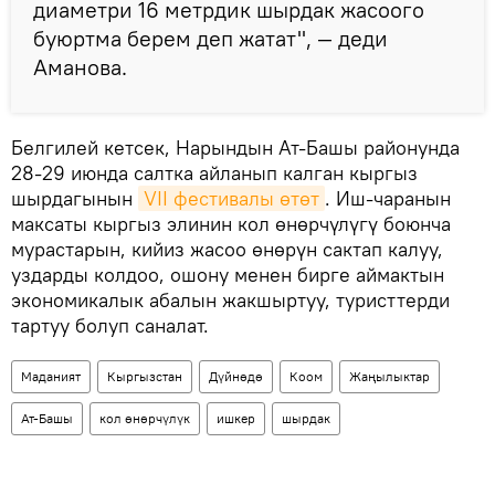
диаметри 16 метрдик шырдак жасоого
буюртма берем деп жатат", — деди
Аманова.
Белгилей кетсек, Нарындын Ат-Башы районунда
28-29 июнда салтка айланып калган кыргыз
шырдагынын
VII фестивалы өтөт
. Иш-чаранын
максаты кыргыз элинин кол өнөрчүлүгү боюнча
мурастарын, кийиз жасоо өнөрүн сактап калуу,
уздарды колдоо, ошону менен бирге аймактын
экономикалык абалын жакшыртуу, туристтерди
тартуу болуп саналат.
Маданият
Кыргызстан
Дүйнөдө
Коом
Жаңылыктар
Ат-Башы
кол өнөрчүлүк
ишкер
шырдак