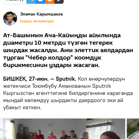
Эламан Карымшаков
Бардык материалдар
Ат-Башынын Ача-Кайыңды айылында
диаметри 10 метрди түзгөн тегерек
шырдак жасалды. Аны элеттик аялдардан
турган "Чебер колдор" коомдук
бирикмесинин уздары жасаган.
БИШКЕК, 27-июн. — Sputnik.
Кол өнөрчүлөрдүн
жетекчиси Тоюмбүбү Аманованын Sputnik
Кыргызстан агенттигине билдиргенине караганда
мындай көлөмдүү шырдакты даярдоого эки ай
убакыт кеткен.