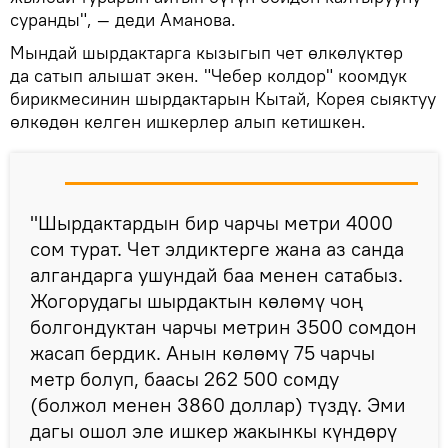
суранды", — деди Аманова.
Мындай шырдактарга кызыгып чет өлкөлүктөр
да сатып алышат экен. "Чебер колдор" коомдук
бирикмесинин шырдактарын Кытай, Корея сыяктуу
өлкөдөн келген ишкерлер алып кетишкен.
"Шырдактардын бир чарчы метри 4000
сом турат. Чет элдиктерге жана аз санда
алгандарга ушундай баа менен сатабыз.
Жогорудагы шырдактын көлөмү чоң
болгондуктан чарчы метрин 3500 сомдон
жасап бердик. Анын көлөмү 75 чарчы
метр болуп, баасы 262 500 сомду
(болжол менен 3860 доллар) түздү. Эми
дагы ошол эле ишкер жакынкы күндөрү