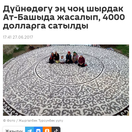
Дүйнөдөгү эң чоң шырдак
Ат-Башыда жасалып, 4000
долларга сатылды
17:41 27.06.2017
© Фото / Жыргалбек Турсунбек уулу
Жазылуу