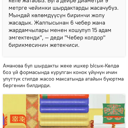
келе жатабыз. Буга дейре диаметри 9
метрге чейинки шырдактарды жасачубуз.
Мындай көлөмдүүсүн биринчи жолу
жасадык. Жалпысынан 6 чебер жана
жардамчылары менен кошулуп 15 адам
эмгектенди", — деди "Чебер колдор"
бирикмесинин жетекчиси.
Аманова бул шырдакты жеке ишкер Ысык-Көлдө
боз үй формасында курулган конок үйүнүн ичин
улуттук стилде жасоо максатында атайын буюртма
бергенин билдирди.