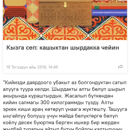
Кызга сеп: кашыктан шырдакка чейин
19 Тогуздун айы 2016, 14:45
"Кийизди даярдоого убакыт аз болгондуктан сатып
алууга туура келди. Шырдакты алты бөлүп шырып
акырында кураштырдык. Жасалып бүткөндөн
кийин салмагы 300 килограммды түздү. Алты
эркек киши араң көтөрүп унаага жүктөштү. Ташууга
ыңгайлуу болушу үчүн майда бөлүктөргө бөлүп
коёлу десек буюртма берген ишкер бир жерден
жылбай турарын айтып бүтүн бойдон калтырууну