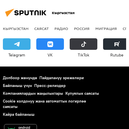
Кыргызстан
КЫРГЫЗСТАН
САЯСАТ
РАДИО
РОССИЯ
МИГРАЦИЯ
СП
Telegram
VK
ТikТоk
Rutube
Долбоор жөнүндө
Пайдалануу эрежелери
Байланыш үчүн
Пресс-релиздер
Компаниялардын жаңылыктары
Купуялык саясаты
Cookie колдонуу жана автоматтык логирлөө
саясаты
Кайра байланыш