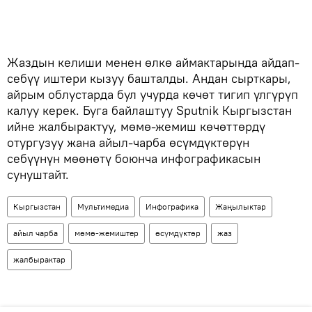
Жаздын келиши менен өлкө аймактарында айдап-
себүү иштери кызуу башталды. Андан сырткары,
айрым облустарда бул учурда көчөт тигип үлгүрүп
калуу керек. Буга байлаштуу Sputnik Кыргызстан
ийне жалбырактуу, мөмө-жемиш көчөттөрдү
отургузуу жана айыл-чарба өсүмдүктөрүн
себүүнүн мөөнөтү боюнча инфографикасын
сунуштайт.
Кыргызстан
Мультимедиа
Инфографика
Жаңылыктар
айыл чарба
мөмө-жемиштер
өсүмдүктөр
жаз
жалбырактар