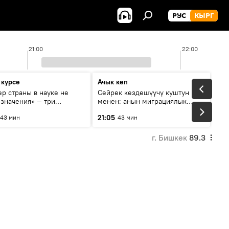
РУС
КЫРГ
21:00
22:00
 курсе
Ачык кеп
р страны в науке не
Сейрек кездешүүчү куштун изи
 значения» — три
менен: анын миграциялык
та о сотрудничестве
жолу эмнеден кабар берет?
21:05
43 мин
43 мин
и и Кыргызстана в
овании и исследованиях
г. Бишкек
89.3