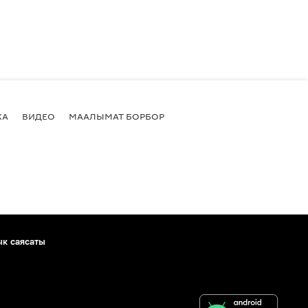
КА
ВИДЕО
МААЛЫМАТ БОРБОР
ык саясаты