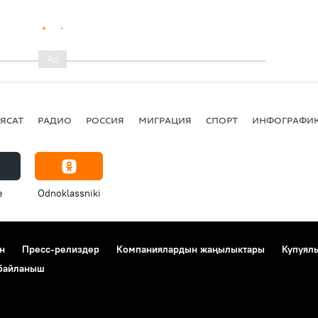
ЯСАТ
РАДИО
РОССИЯ
МИГРАЦИЯ
СПОРТ
ИНФОГРАФИ
e
Odnoklassniki
н
Пресс-релиздер
Компаниялардын жаңылыктары
Купуял
 байланыш