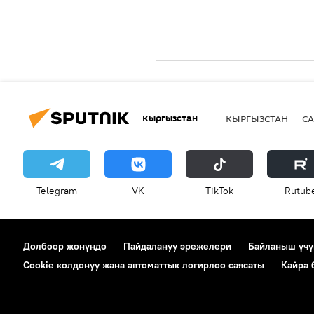
Кыргызстан
КЫРГЫЗСТАН
СА
Telegram
VK
ТikТоk
Rutub
Долбоор жөнүндө
Пайдалануу эрежелери
Байланыш үчү
Cookie колдонуу жана автоматтык логирлөө саясаты
Кайра