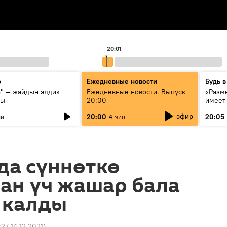
20:01
р
Ежедневные новости
Будь в
а" — жайдын элдик
Ежедневные новости. Выпуск
«Разме
сы
20:00
имеет
экспер
эфир
20:00
20:05
мин
4 мин
Росси
образ
да сүннөткө
ан үч жашар бала
 калды
:27 14.12.2021
)