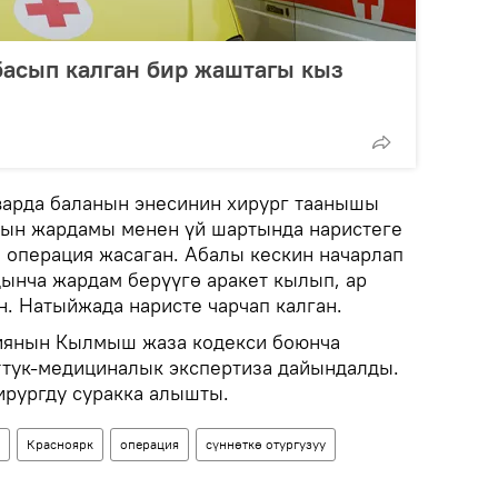
асып калган бир жаштагы кыз
варда баланын энесинин хирург таанышы
нын жардамы менен үй шартында наристеге
а операция жасаган. Абалы кескин начарлап
дынча жардам берүүгө аракет кылып, ар
н. Натыйжада наристе чарчап калган.
сиянын Кылмыш жаза кодекси боюнча
ттук-медициналык экспертиза дайындалды.
ирургду суракка алышты.
Красноярк
операция
сүннөткө отургузуу