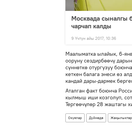
Москвада сыналгы б
чарчап калды
9 Үчтүн айы 2017, 10:36
Маалыматка ылайык, 6-ян
ооруну сездирбөөчү дары
сүннөткө отургузуу боюнч
кеткен балага энеси өз ал
кандай дары-дармек берге
Аталган факт боюнча Рос
кылмыш иши козголуп, со
Тергөөчүлөр 28 жаштагы х
Окуялар
Дүйнөдө
Жаңылыктар