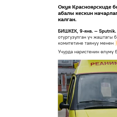
Окуя Красноярскиде б
абалы кескин начарлап
калган.
БИШКЕК, 9-янв. — Sputnik.
отургузулган үч жаштагы б
комитетине таянуу менен
Учурда наристенин өлүмү 