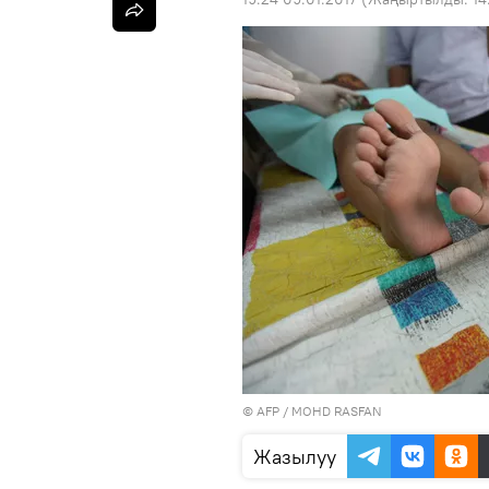
©
AFP
/ MOHD RASFAN
Жазылуу