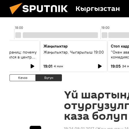
Кыргызстан
18:00
19:00
Жаңылыктар
Стоп кад
без границ: почему
Жаңылыктар. Чыгарылыш 19:00
"Окен ав
оказался в центре
комедия
знеса
19:01
19:05
4 мин
34 
Кечээ
Бүгүн
Үй шартын
отургузулг
каза болуп
19:24 09.01.2017
(Жаңыртылды:
14