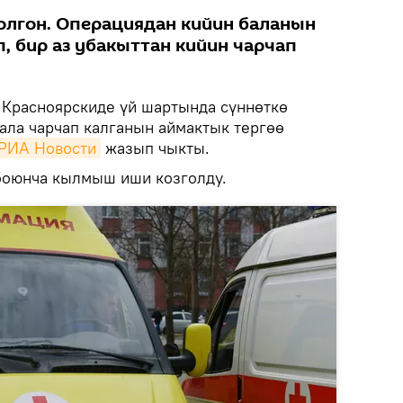
олгон. Операциядан кийин баланын
, бир аз убакыттан кийин чарчап
Красноярскиде үй шартында сүннөткө
ала чарчап калганын аймактык тергөө
РИА Новости
жазып чыкты.
боюнча кылмыш иши козголду.