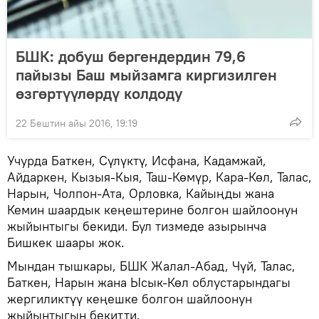
БШК: добуш бергендердин 79,6
пайызы Баш мыйзамга киргизилген
өзгөртүүлөрдү колдоду
22 Бештин айы 2016, 19:19
Учурда Баткен, Сүлүктү, Исфана, Кадамжай,
Айдаркен, Кызыя-Кыя, Таш-Көмүр, Кара-Көл, Талас,
Нарын, Чолпон-Ата, Орловка, Кайыңды жана
Кемин шаардык кеңештерине болгон шайлоонун
жыйынтыгы бекиди. Бул тизмеде азырынча
Бишкек шаары жок.
Мындан тышкары, БШК Жалал-Абад, Чүй, Талас,
Баткен, Нарын жана Ысык-Көл облустарындагы
жергиликтүү кеңешке болгон шайлоонун
жыйынтыгын бекитти.