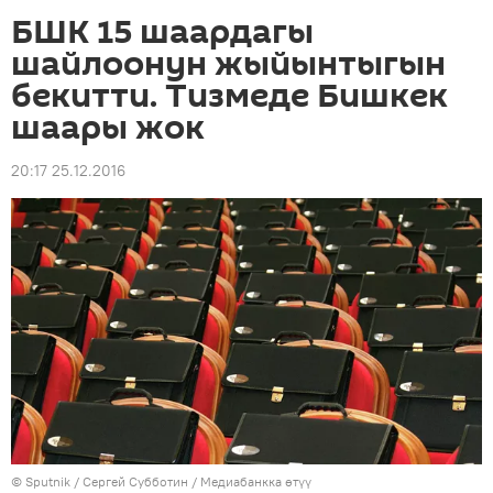
БШК 15 шаардагы
шайлоонун жыйынтыгын
бекитти. Тизмеде Бишкек
шаары жок
20:17 25.12.2016
©
Sputnik
/ Сергей Субботин
/
Медиабанкка өтүү