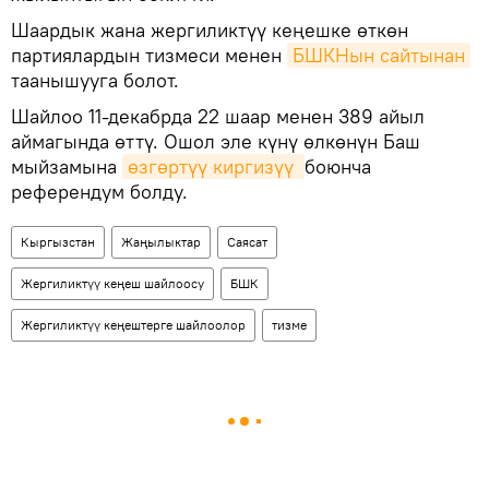
Шаардык жана жергиликтүү кеңешке өткөн
партиялардын тизмеси менен
БШКНын сайтынан
таанышууга болот.
Шайлоо 11-декабрда 22 шаар менен 389 айыл
аймагында өттү. Ошол эле күнү өлкөнүн Баш
мыйзамына
өзгөртүү киргизүү 
боюнча
референдум болду.
Кыргызстан
Жаңылыктар
Саясат
Жергиликтүү кеңеш шайлоосу
БШК
Жергиликтүү кеңештерге шайлоолор
тизме