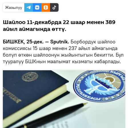
Жазылуу
Шайлоо 11-декабрда 22 шаар менен 389
айыл аймагында өттү.
БИШКЕК, 25-дек. — Sputnik.
Борбордук шайлоо
комиссиясы 15 шаар менен 237 айыл аймагында
болуп өткөн шайлоонун жыйынтыгын бекитти. Бул
тууралуу БШКнын маалымат кызматы кабарлады.