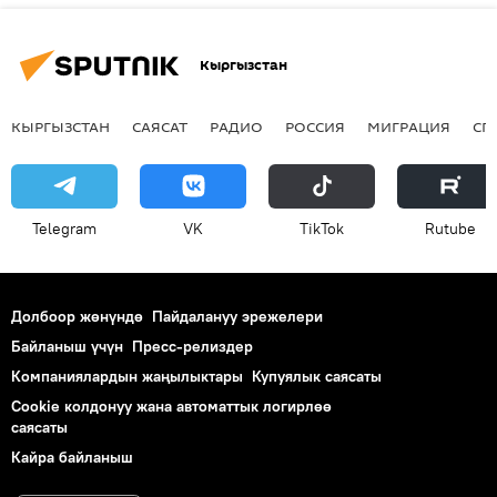
Кыргызстан
КЫРГЫЗСТАН
САЯСАТ
РАДИО
РОССИЯ
МИГРАЦИЯ
СП
Telegram
VK
ТikТоk
Rutube
Долбоор жөнүндө
Пайдалануу эрежелери
Байланыш үчүн
Пресс-релиздер
Компаниялардын жаңылыктары
Купуялык саясаты
Cookie колдонуу жана автоматтык логирлөө
саясаты
Кайра байланыш