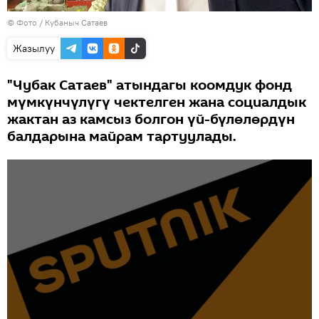
© Фото / Кубаныч Сатаев
Жазылуу
"Чубак Сатаев" атындагы коомдук фонд
мүмкүнчүлүгү чектелген жана социалдык
жактан аз камсыз болгон үй-бүлөлөрдүн
балдарына майрам тартуулады.