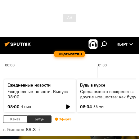
КЫРГ
Кыргызстан
00:00
01:00
Ежедневные новости
Будь в курсе
Ежедневные новости. Выпуск
Среда вместо воскресенья и
08:00
другие новшества: как будут
проходить выборы в КР?
08:00
08:04
4 мин
38 мин
Кечээ
Бүгүн
Эфирге
г. Бишкек
89.3