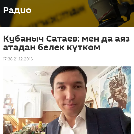
Радио
Кубаныч Сатаев: мен да аяз
атадан белек күткөм
17:38 21.12.2016