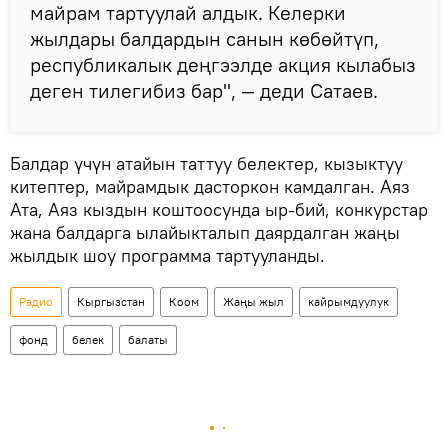
майрам тартуулай алдык. Келерки
жылдары балдардын санын көбөйтүп,
республикалык деңгээлде акция кылабыз
деген тилегибиз бар", — деди Сатаев.
Балдар үчүн атайын таттуу белектер, кызыктуу
китептер, майрамдык дасторкон камдалган. Аяз
Ата, Аяз кыздын коштоосунда ыр-бий, конкурстар
жана балдарга ылайыкталып даярдалган жаңы
жылдык шоу программа тартууланды.
Радио
Кыргызстан
Коом
Жаңы жыл
кайрымдуулук
фонд
белек
балаты