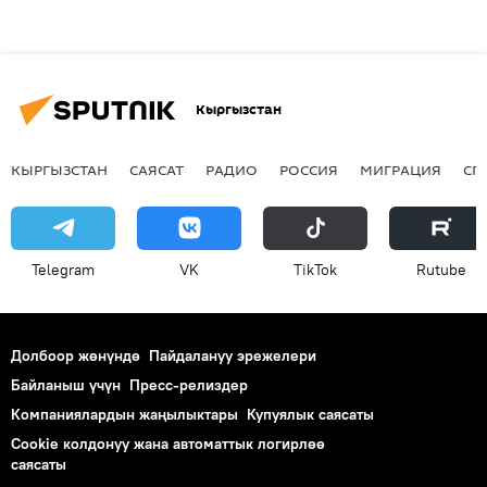
Кыргызстан
КЫРГЫЗСТАН
САЯСАТ
РАДИО
РОССИЯ
МИГРАЦИЯ
СП
Telegram
VK
ТikТоk
Rutube
Долбоор жөнүндө
Пайдалануу эрежелери
Байланыш үчүн
Пресс-релиздер
Компаниялардын жаңылыктары
Купуялык саясаты
Cookie колдонуу жана автоматтык логирлөө
саясаты