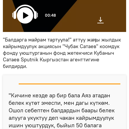
00:48
"Балдарга майрам тартуула!" аттуу жаӊы жылдык
кайрымдуулук акциясын "Чубак Сатаев" коомдук
фонду уюштурганын фонд жетекчиси Кубаныч
Сатаев Sputnik Кыргызстан агенттигине
билдирди.
"Кичине кезде ар бир бала Аяз атадан
белек күтөт эмеспи, мен дагы күткөм.
Ошол себептен балдардын баары белек
алууга укуктуу деп чакан кайрымдуулук
ишин уюштурдук, быйыл 50 балага